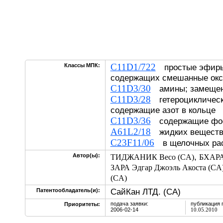
C11D1/722
Классы МПК:
простые эфиры 
содержащих смешанные окс
C11D3/30
амины; замеще
C11D3/28
гетероциклическ
содержащие азот в кольц
C11D3/36
содержащие ф
A61L2/18
жидких вещест
C23F11/06
в щелочных р
,
Автор(ы):
ТИДЖАНИК Весо (CA)
БХАРА
ЗАРА Эдгар Джоэль Акоста (CA
(CA)
СайКан ЛТД. (CA)
Патентообладатель(и):
подача заявки:
публикация 
Приоритеты:
2006-02-14
10.05.2010