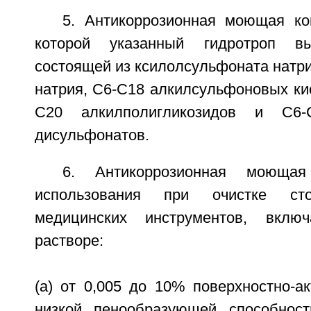
5. Антикоррозионная моющая ко
которой указанный гидротроп в
состоящей из ксилолсульфоната натр
натрия, С6-С18 алкилсульфоновых кис
С20 алкилполигликозидов и С6-
дисульфонатов.
6. Антикоррозионная моюща
использования при очистке сто
медицинских инструментов, вкл
растворе:
(a) от 0,005 до 10% поверхностно-а
низкой пенообразующей способност