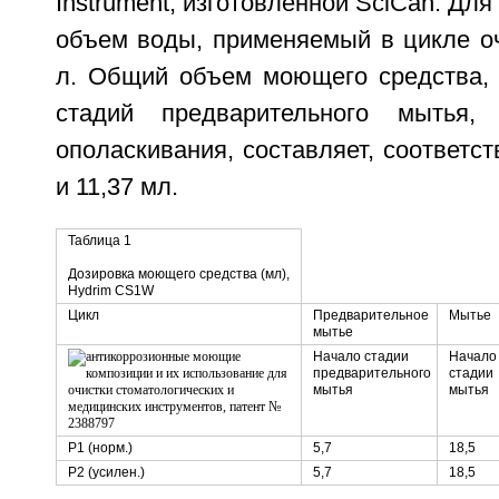
Instrument, изготовленной SciCan. Дл
объем воды, применяемый в цикле оч
л. Общий объем моющего средства, 
стадий предварительного мытья,
ополаскивания, составляет, соответст
и 11,37 мл.
Таблица 1
Дозировка моющего средства (мл),
Hydrim CS1W
Цикл
Предварительное
Мытье
мытье
Начало стадии
Начало
предварительного
стадии
мытья
мытья
Р1 (норм.)
5,7
18,5
Р2 (усилен.)
5,7
18,5