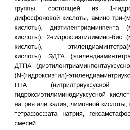
группы, состоящей из 1-гидро
дифосфоновой кислоты, амино три-(
кислоты), диэтилентриаминпента (
кислоты), 2-гидроксиэтилимино-бис 
кислоты), этилендиаминтетра(м
кислоты), ЭДТА (этилендиаминтетра
ДТПА (диэтилентриаминпентауксусн
(N-(гидроксиэтил)-этилендиаминтри
НТА (нитрилтриуксусной
гидроксиэтилиминодиуксусной кисло
натрия или калия, лимонной кислоты, 
тетрафосфата натрия, гексаметафо
смесей.