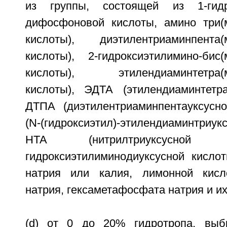
из группы, состоящей из 1-гидр
дифосфоновой кислоты, амино три(
кислоты), диэтилентриаминпента(
кислоты), 2-гидроксиэтилимино-бис
кислоты), этилендиаминтетра(м
кислоты), ЭДТА (этилендиаминтетра
ДТПА (диэтилентриаминпентауксусн
(N-(гидроксиэтил)-этилендиаминтри
НТА (нитрилтриуксусной
гидроксиэтилиминодиуксусной кисло
натрия или калия, лимонной кисл
натрия, гексаметафосфата натрия и их
(d) от 0 до 20% гидротропа, выбр