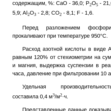
содержащим, %: СаО - 36,0; P
O
- 21,
2
5
5,9; Al
O
- 2,8; CO
- 8,1; F - 1,6.
2
3
2
Перед разложением фосфори
прокаливают при температуре 950°С.
Расход азотной кислоты в виде
равным 120% от стехиометрии на сум
и магния, выдержка суспензии в реа
часа, давление при фильтровании 10 а
Удельная производительнос
3
2
составила 0,4 м
/м
·ч.
Представленные данные доказыва