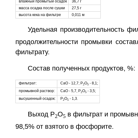
влажный промытый осадок
36,7 г
масса осадка после сушки
27,5 г
высота кека на фильтре
0,011 м
Удельная производительность фи
продолжительности промывки состав
фильтрату.
Состав полученных продуктов, %:
фильтрат:
СаО - 12,7; P
O
- 8,1;
2
5
промывной раствор:
СаО - 5,7, P
O
- 3,5;
2
5
высушенный осадок:
P
O
- 1,3.
2
5
Выход Р
О
в фильтрат и промывн
2
5
98,5% от взятого в фосфорите.