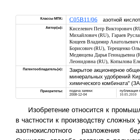
C05B11/06
Классы МПК:
азотной кисло
Автор(ы):
Киселевич Петр Викторович (R
,
Михайлович (RU)
Гараев Русл
Кощеев Владимир Анатольевич 
,
Борисович (RU)
Терещенко Оль
Медянцева Дарья Геннадьевна (
,
Леонидовна (RU)
Копылова Еле
Закрытое акционерное обще
Патентообладатель(и):
минеральных удобрений Кир
химического комбината" (З
подача заявки:
публикация 
Приоритеты:
2008-12-04
10.05.2010
Изобретение относится к промыш
в частности к производству сложных 
азотнокислотного разложения бе