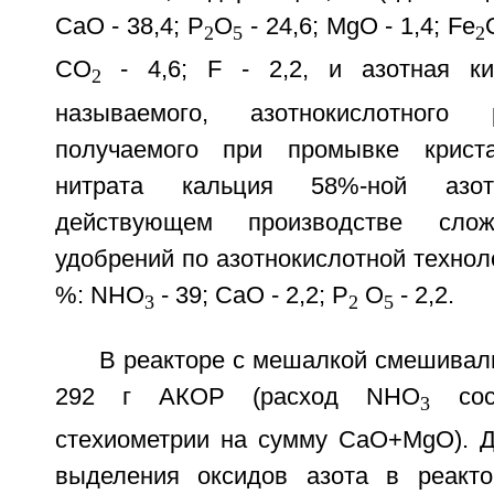
СаО - 38,4; P
O
- 24,6; MgO - 1,4; Fe
2
5
2
СО
- 4,6; F - 2,2, и азотная ки
2
называемого, азотнокислотного 
получаемого при промывке криста
нитрата кальция 58%-ной азо
действующем производстве сло
удобрений по азотнокислотной технол
%: NHO
- 39; СаО - 2,2; Р
О
- 2,2.
3
2
5
В реакторе с мешалкой смешивал
292 г АКОР (расход NHO
сос
3
стехиометрии на сумму CaO+MgO). 
выделения оксидов азота в реакто