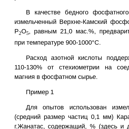
В качестве бедного фосфатног
измельченный Верхне-Камский фосф
P
O
, равным 21,0 мас.%, предвари
2
5
при температуре 900-1000°С.
Расход азотной кислоты подде
110-130% от стехиометрии на сое
магния в фосфатном сырье.
Пример 1
Для опытов использован изме
(средний размер частиц 0,1 мм) Кар
г.Жанатас, содержащий, % (здесь и 