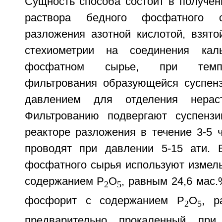
Сущность способа состоит в получен
раствора бедного фосфатного 
разложения азотной кислотой, взято
стехиометрии на соединения ка
фосфатном сырье, при темпе
фильтрования образующейся суспен
давлением для отделения нераст
Фильтрованию подвергают суспенз
реакторе разложения в течение 3-5 
проводят при давлении 5-15 ати. 
фосфатного сырья используют измел
содержанием P
O
, равным 24,6 мас
2
5
фосфорит с содержанием P
O
, р
2
5
предварительно прокаленный при