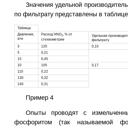
Значения удельной производител
по фильтрату представлены в таблице
Таблица
Давление,
Расход HNO
, % от
Удельная производит
3
ати
стехиометрии
фильтрату
3
120
0,10
5
0,21
15
0,45
10
105
0,17
110
0,22
130
0,32
140
0,31
Пример 4
Опыты проводят с измельченн
фосфоритом (так называемой фос