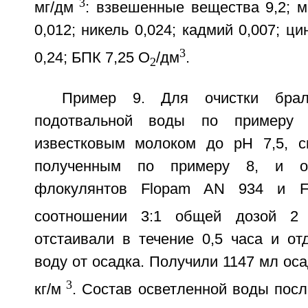
3
мг/дм
: взвешенные вещества 9,2; м
0,012; никель 0,024; кадмий 0,007; ц
3
0,24; БПК 7,25 О
/дм
.
2
Пример 9. Для очистки бра
подотвальной воды по примеру 1
известковым молоком до рН 7,5, с
полученным по примеру 8, и о
флокулянтов Flopam AN 934 и 
соотношении 3:1 общей дозой 2 
отстаивали в течение 0,5 часа и от
воду от осадка. Получили 1147 мл оса
3
кг/м
. Состав осветленной воды посл