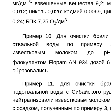
3
мг/дм
: взвешенные вещества 9,2; м
0,012; никель 0,026; кадмий 0,0069, ц
3
0,24; БПК 7,25 О
/дм
.
2
Пример 10. Для очистки брали
отвальной воды по примеру 1,
известковым молоком до рН=
флокулянтом Flopam AN 934 дозой 6
образовались.
Пример 11. Для очистки бр
подотвальной воды с Сибайского руд
нейтрализовали известковьм молоком
с осадком, полученным по примеру 3, 