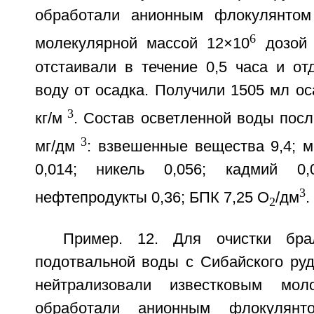
обработали анионным флокулянто
6
молекулярной массой 12×10
дозой 
отстаивали в течение 0,5 часа и от
воду от осадка. Получили 1505 мл ос
3
кг/м
. Состав осветленной воды посл
3
мг/дм
: взвешенные вещества 9,4; м
0,014; никель 0,056; кадмий 0,
3
нефтепродукты 0,36; БПК 7,25 О
/дм
.
2
Пример. 12. Для очистки бр
подотвальной воды с Сибайского руд
нейтрализовали известковым мо
обработали анионным флокулян