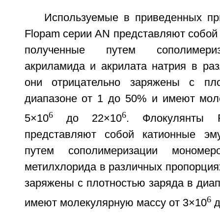
Используемые в приведенных п
Flopam серии AN представляют собой
полученные путем сополимери
акриламида и акрилата натрия в раз
они отрицательно заряжены с пл
диапазоне от 1 до 50% и имеют мол
6
6
5×10
до 22×10
. Флокулянты 
представляют собой катионные эму
путем сополимеризации мономе
метилхлорида в различных пропорция
заряжены с плотностью заряда в диап
6
имеют молекулярную массу от 3×10
д