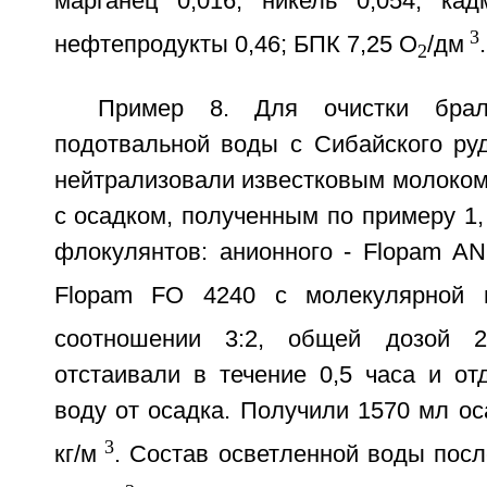
марганец 0,016; никель 0,054; кад
3
нефтепродукты 0,46; БПК 7,25 О
/дм
.
2
Пример 8. Для очистки бра
подотвальной воды с Сибайского руд
нейтрализовали известковым молоком
с осадком, полученным по примеру 1
флокулянтов: анионного - Flopam AN
Flopam FO 4240 с молекулярной 
соотношении 3:2, общей дозой 2
отстаивали в течение 0,5 часа и от
воду от осадка. Получили 1570 мл ос
3
кг/м
. Состав осветленной воды посл