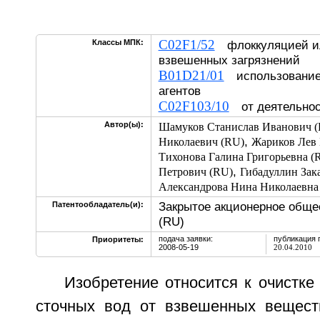
C02F1/52
Классы МПК:
флоккуляцией и
взвешенных загрязнений
B01D21/01
использование
агентов
C02F103/10
от деятельнос
Автор(ы):
Шамуков Станислав Иванович 
,
Николаевич (RU)
Жариков Лев 
Тихонова Галина Григорьевна (
,
Петрович (RU)
Гибадуллин Зак
Александрова Нина Николаевна
Закрытое акционерное обще
Патентообладатель(и):
(RU)
подача заявки:
публикация 
Приоритеты:
2008-05-19
20.04.2010
Изобретение относится к очистк
сточных вод от взвешенных вещест