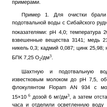
примерами.
Пример 1. Для очистки брал
подотвальной воды с Сибайского руд
показателями: рН 4,0; температура 2
взвешенные вещества 3141; медь 21,
никель 0,3; кадмий 0,087; цинк 25,98;
3
БПК 7,25 О
/дм
.
2
Шахтную и подотвальную вод
известковым молоком до рН 7,5, о
флокулянтом Flopam AN 934 с мо
6
3
15×10
дозой 6 мг/дм
, а затем отст
часа и отделили осветленную воду 