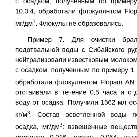
с осадком, полученным по примеру
10:0,4, обработали флокулянтом Flo
3
мг/дм
. Флокулы не образовались.
Пример 7. Для очистки бра
подотвальной воды с Сибайского руд
нейтрализовали известковым молоком
с осадком, полученным по примеру 1 
обработали флокулянтом Flopam AN 
отстаивали в течение 0,5 часа и от
воду от осадка. Получили 1562 мл ос
3
кг/м
. Состав осветленной воды п
3
осадка, мг/дм
: взвешенные веществ