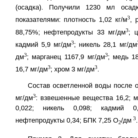
(осадка). Получили 1230 мл оса
3
показателями: плотность 1,02 кг/м
, 
3
88,75%; нефтепродукты 33 мг/дм
; 
3
кадмий 5,9 мг/дм
; никель 28,1 мг/дм
3
3
дм
; марганец 1167,9 мг/дм
; медь 1
3
3
16,7 мг/дм
; хром 3 мг/дм
.
Состав осветленной воды после о
3
мг/дм
: взвешенные вещества 16,2; м
0,022; никель 0,098; кадмий 0,
3
нефтепродукты 0,34; БПК 7,25 О
/дм
.
2