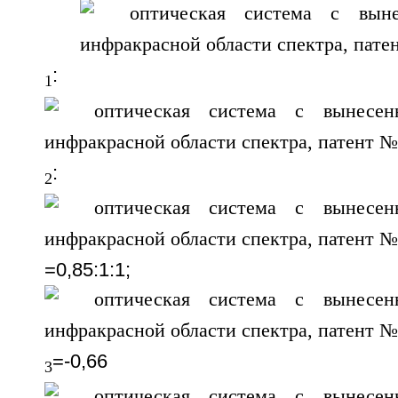
:
1
:
2
=0,85:1:1;
=-0,66
3