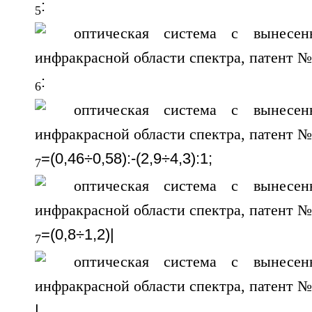
:
5
:
6
=(0,46÷0,58):-(2,9÷4,3):1;
7
=(0,8÷1,2)|
7
|,