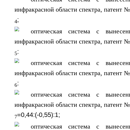
;
4
:
5
:
6
=0,44:(-0,55):1;
7