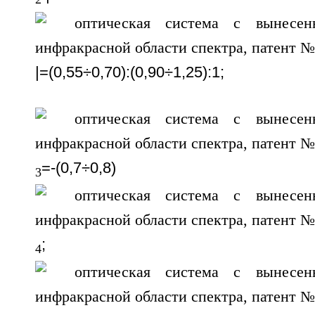
|=(0,55÷0,70):(0,90÷1,25):1;
=-(0,7÷0,8)
3
;
4