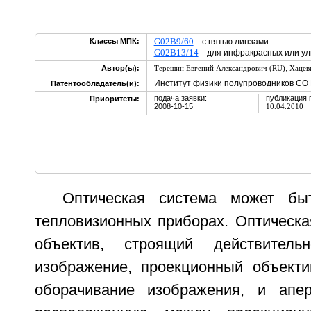
G02B9/60
Классы МПК:
с пятью линзами
G02B13/14
для инфракрасных или ул
,
Автор(ы):
Терешин Евгений Александрович (RU)
Хацев
Институт физики полупроводников СО 
Патентообладатель(и):
подача заявки:
публикация 
Приоритеты:
2008-10-15
10.04.2010
Оптическая система может бы
тепловизионных приборах. Оптическа
объектив, строящий действитель
изображение, проекционный объект
оборачивание изображения, и апер