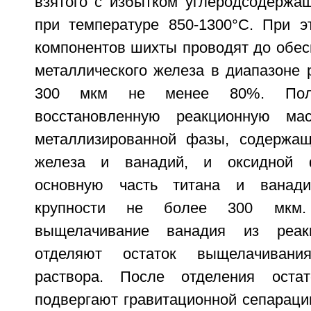
взятого с избытком углеродсодержащ
при температуре 850-1300°С. При э
компонентов шихты проводят до обес
металлического железа в диапазоне 
300 мкм не менее 80%. Полу
восстановленную реакционную ма
металлизированной фазы, содержащ
железа и ванадий, и оксидной 
основную часть титана и ванади
крупности не более 300 мкм.
выщелачивание ванадия из реа
отделяют остаток выщелачивани
раствора. После отделения оста
подвергают гравитационной сепараци