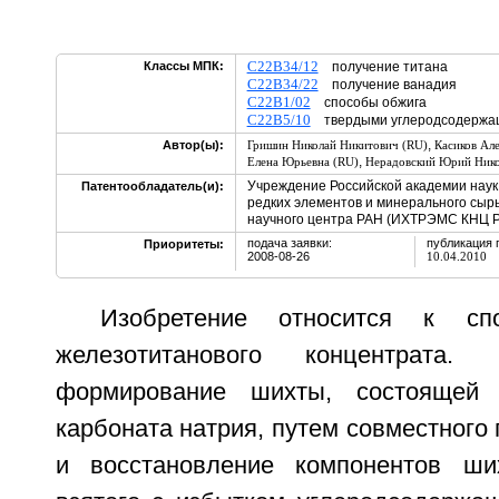
C22B34/12
Классы МПК:
получение титана
C22B34/22
получение ванадия
C22B1/02
способы обжига
C22B5/10
твердыми углеродсодержа
,
Автор(ы):
Гришин Николай Никитович (RU)
Касиков Ал
,
Елена Юрьевна (RU)
Нерадовский Юрий Нико
Учреждение Российской академии наук
Патентообладатель(и):
редких элементов и минерального сырь
научного центра РАН (ИХТРЭМС КНЦ Р
подача заявки:
публикация 
Приоритеты:
2008-08-26
10.04.2010
Изобретение относится к спо
железотитанового концентрата.
формирование шихты, состоящей 
карбоната натрия, путем совместного
и восстановление компонентов ши