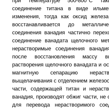
при температуре 500-800°С та
соединение титана в виде ильме
изменения, тогда как оксид желез
восстанавливается до металлич
соединения ванадия частично перех
соединение ванадата щелочного ме
нерастворимые соединения ванади
после восстановления массу в
растворения щелочного ванадата и о
магнитную сепарацию нераств
выщелачивания с отделением железос
части, содержащей титан и нераст
ванадия, производят обжиг части, не
для перевода нерастворимого сое