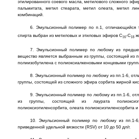
этилированного соевого масла, метилового сложного эфир
пальмитата, метил стеарата, метил олеата, метил ли
комбинаций.
6. Эмульсионный полимер по п.1, отличающийся 
спирта выбран из метиловых и этиловых эфиров C
-C
жи
16
18
7. Эмульсионный полимер по любому из предшес
вещество является выбранным из группы, состоящей из 
полиизобутилена с полиоксиалкеновыми концевыми групп
8. Эмульсионный полимер по любому из пп.1-6, отл
группы, состоящей из сложного эфира сорбита жирной кис
9. Эмульсионный полимер по любому из пп.1-6, от
из группы, состоящей из лаурата полиоксиэтил
полиоксиэтиленсорбита, олеата полиоксиэтиленсорбита и
10. Эмульсионный полимер по любому из пп.1-6
приведенной удельной вязкости (RSV) от 10 до 50 дл/г.