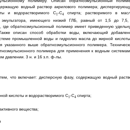
ульсионному полимеру. Описан обратноэмульсионный полиме
одержащую водный раствор акрилового полимера; диспергирующ
ты и водорастворимого C
-C
спирта; растворимого в масл
1
4
а; эмульгатора, имеющего низкий ГЛБ, равный от 1,5 до 7,5,
6, где обратноэмульсионный полимер имеет приведенную удельн
 Также описан способ обработки воды, включающий добавлен
истеме промышленной воды и гидролиз масла до жирной кислоты
я указанного выше обратноэмульсионного полимера. Техническ
ратноэмульсионного полимера для применения к водным системам
давлении. 3 н. и 16 з.п. ф-лы.
тем, что включает: дисперсную фазу, содержащую водный раств
ной кислоты и водорастворимого C
-C
спирта;
1
4
активного вещества;
и