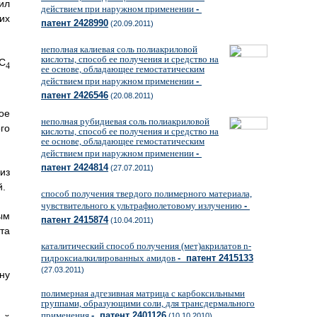
ил
действием при наружном применении
-
их
патент 2428990
(20.09.2011)
неполная калиевая соль полиакриловой
кислоты, способ ее получения и средство на
-С
4
ее основе, обладающее гемостатическим
действием при наружном применении
-
патент 2426546
(20.08.2011)
ое
неполная рубидиевая соль полиакриловой
го
кислоты, способ ее получения и средство на
ее основе, обладающее гемостатическим
действием при наружном применении
-
патент 2424814
(27.07.2011)
из
й.
способ получения твердого полимерного материала,
чувствительного к ультрафиолетовому излучению
-
ым
патент 2415874
(10.04.2011)
та
каталитический способ получения (мет)акрилатов n-
гидроксиалкилированных амидов
- патент 2415133
(27.03.2011)
ну
полимерная адгезивная матрица с карбоксильными
группами, образующими соли, для трансдермального
применения
- патент 2401126
(10.10.2010)