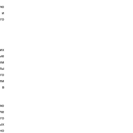
ую
 и
го
их
ые
ем
ты
го
им
 в
ию
ле
го
ых
но