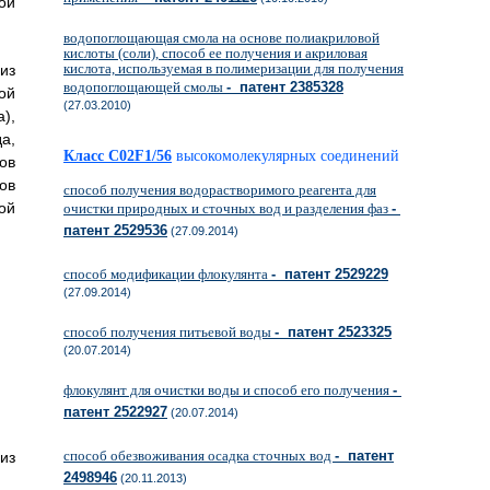
ой
водопоглощающая смола на основе полиакриловой
кислоты (соли), способ ее получения и акриловая
кислота, используемая в полимеризации для получения
из
водопоглощающей смолы
- патент 2385328
ой
(27.03.2010)
),
а,
Класс C02F1/56
высокомолекулярных соединений
ов
ов
способ получения водорастворимого реагента для
ой
очистки природных и сточных вод и разделения фаз
-
патент 2529536
(27.09.2014)
способ модификации флокулянта
- патент 2529229
(27.09.2014)
способ получения питьевой воды
- патент 2523325
(20.07.2014)
флокулянт для очистки воды и способ его получения
-
патент 2522927
(20.07.2014)
способ обезвоживания осадка сточных вод
- патент
из
2498946
(20.11.2013)