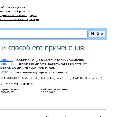
 общие сведения
атент на изобретение
тодические рекомендации
 патентная классификация
и способ его применения
C08F2/32
полимеризация в масляно-водных эмульсиях
C08F20/06
акриловая кислота; метакриловая кислота; их
металлические или аммониевые соли
C02F1/56
высокомолекулярных соединений
,
,
СТРОМИНДЖЕР Майкл Г. (US)
МАЛИТО Джон Т. (US)
ХАРРИС Пол Дж. (US)
НАЛКО КОМПАНИ (US)
подача заявки:
публикация патента:
2005-06-27
20.03.2010