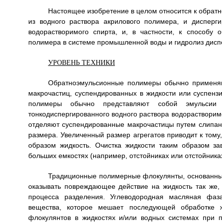
Настоящее изобретение в целом относится к обра
из водного раствора акрилового полимера, и диспер
водорастворимого спирта, и, в частности, к способу
полимера в системе промышленной воды и гидролиз дисп
УРОВЕНЬ ТЕХНИКИ
Обратноэмульсионные полимеры обычно применяю
макрочастиц, суспендированных в жидкости или суспен
полимеры обычно представляют собой эмульсии 
тонкодиспергированного водного раствора водораствори
отделяют суспендированные макрочастицы путем слипан
размера. Увеличенный размер агрегатов приводит к тому
образом жидкость. Очистка жидкости таким образом з
больших емкостях (например, отстойниках или отстойника
Традиционные полимерные флокулянты, основанны
оказывать повреждающее действие на жидкость так же,
процесса разделения. Углеводородная масляная фаза
вещества, которое мешает последующей обработке ж
флокулянтов в жидкостях и/или водных системах при