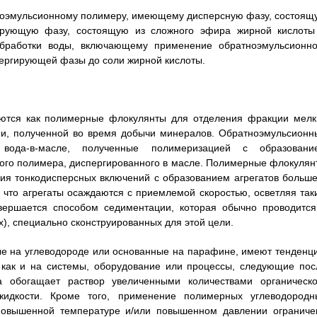
тноэмульсионному полимеру, имеющему дисперсную фазу, состоящ
гирующую фазу, состоящую из сложного эфира жирной кислоты
 обработки воды, включающему применение обратноэмульсионно
ергирующей фазы до соли жирной кислоты.
тся как полимерные флокулянты для отделения фракции мелк
зии, полученной во время добычи минералов. Обратноэмульсионн
вода-в-масле, полученные полимеризацией с образовани
мого полимера, диспергированного в масле. Полимерные флокулян
ия тонкодисперсных включений с образованием агрегатов больше
, что агрегаты осаждаются с приемлемой скоростью, осветляя так
авершается способом седиментации, которая обычно проводится
х), специально сконструированных для этой цели.
е на углеводороде или основанные на парафине, имеют тенденц
 как и на системы, оборудование или процессы, следующие пос
 обогащает раствор увеличенными количествами органическо
идкости. Кроме того, применение полимерных углеводородн
 повышенной температуре и/или повышенном давлении ограниче