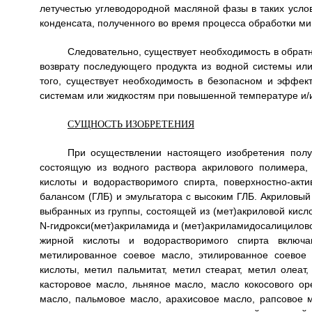
летучестью углеводородной масляной фазы в таких усло
конденсата, полученного во время процесса обработки м
Следовательно, существует необходимость в обрат
возврату последующего продукта из водной системы ил
того, существует необходимость в безопасном и эффе
системам или жидкостям при повышенной температуре и
СУЩНОСТЬ ИЗОБРЕТЕНИЯ
При осуществлении настоящего изобретения пол
состоящую из водного раствора акрилового полимера
кислоты и водорастворимого спирта, поверхностно-акт
балансом (ГЛБ) и эмульгатора с высоким ГЛБ. Акриловый
выбранных из группы, состоящей из (мет)акриловой кисл
N-гидрокси(мет)акриламида и (мет)акриламидосалицилов
жирной кислоты и водорастворимого спирта включ
метилированное соевое масло, этилированное соевое
кислоты, метил пальмитат, метил стеарат, метил олеат
касторовое масло, льняное масло, масло кокосового ор
масло, пальмовое масло, арахисовое масло, рапсовое 