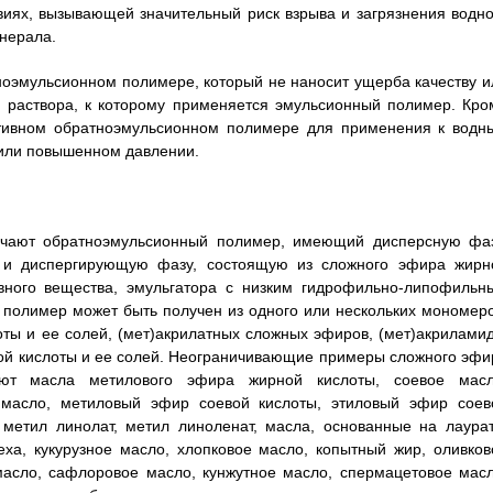
виях, вызывающей значительный риск взрыва и загрязнения водно
инерала.
ноэмульсионном полимере, который не наносит ущерба качеству и
и раствора, к которому применяется эмульсионный полимер. Кро
ктивном обратноэмульсионном полимере для применения к водн
/или повышенном давлении.
учают обратноэмульсионный полимер, имеющий дисперсную фаз
, и диспергирующую фазу, состоящую из сложного эфира жирн
ивного вещества, эмульгатора с низким гидрофильно-липофильн
 полимер может быть получен из одного или нескольких мономеро
оты и ее солей, (мет)акрилатных сложных эфиров, (мет)акриламид
ой кислоты и ее солей. Неограничивающие примеры сложного эфи
ают масла метилового эфира жирной кислоты, соевое масл
 масло, метиловый эфир соевой кислоты, этиловый эфир соев
, метил линолат, метил линоленат, масла, основанные на лаурат
еха, кукурузное масло, хлопковое масло, копытный жир, оливков
масло, сафлоровое масло, кунжутное масло, спермацетовое масл