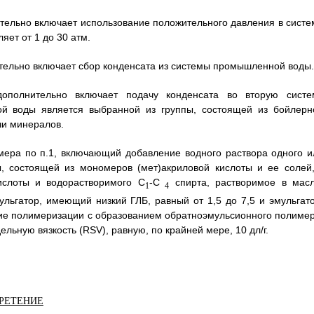
ительно включает использование положительного давления в систе
ет от 1 до 30 атм.
ительно включает сбор конденсата из системы промышленной воды.
ополнительно включает подачу конденсата во вторую систе
й воды является выбранной из группы, состоящей из бойлерн
чи минералов.
мера по п.1, включающий добавление водного раствора одного и
, состоящей из мономеров (мет)акриловой кислоты и ее солей,
слоты и водорастворимого C
-C
спирта, растворимое в масл
1
4
льгатор, имеющий низкий ГЛБ, равный от 1,5 до 7,5 и эмульгато
ние полимеризации с образованием обратноэмульсионного полимер
ьную вязкость (RSV), равную, по крайней мере, 10 дл/г.
БРЕТЕНИЕ