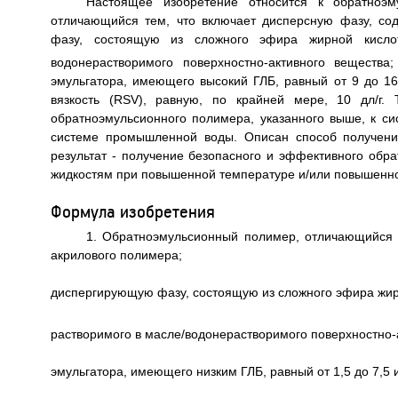
Настоящее изобретение относится к обратноэм
отличающийся тем, что включает дисперсную фазу, с
фазу, состоящую из сложного эфира жирной кисло
водонерастворимого поверхностно-активного веществ
эмульгатора, имеющего высокий ГЛБ, равный от 9 до 1
вязкость (RSV), равную, по крайней мере, 10 дл/г.
обратноэмульсионного полимера, указанного выше, к с
системе промышленной воды. Описан способ получени
результат - получение безопасного и эффективного об
жидкостям при повышенной температуре и/или повышенном 
Формула изобретения
1. Обратноэмульсионный полимер, отличающийся 
акрилового полимера;
диспергирующую фазу, состоящую из сложного эфира жир
растворимого в масле/водонерастворимого поверхностно-
эмульгатора, имеющего низким ГЛБ, равный от 1,5 до 7,5 