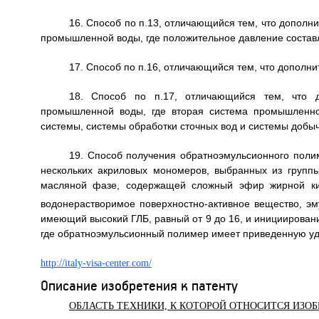
16. Способ по п.13, отличающийся тем, что дополн
промышленной воды, где положительное давление составля
17. Способ по п.16, отличающийся тем, что дополн
18. Способ по п.17, отличающийся тем, что д
промышленной воды, где вторая система промышленно
системы, системы обработки сточных вод и системы добы
19. Способ получения обратноэмульсионного поли
нескольких акриловых мономеров, выбранных из группы
масляной фазе, содержащей сложный эфир жирной ки
водонерастворимое поверхностно-активное вещество, эму
имеющий высокий ГЛБ, равный от 9 до 16, и инициирова
где обратноэмульсионный полимер имеет приведенную удел
http://italy-visa-center.com/
Описание изобретения к патенту
ОБЛАСТЬ ТЕХНИКИ, К КОТОРОЙ ОТНОСИТСЯ ИЗО