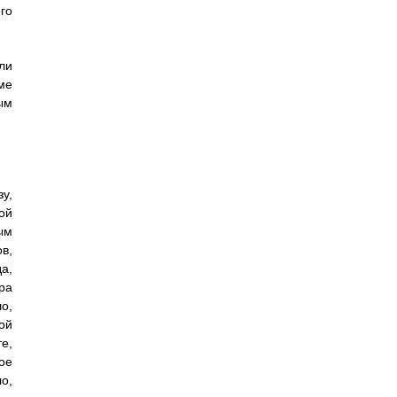
го
ли
ме
ым
у,
ой
ым
в,
а,
ра
о,
ой
е,
ое
о,