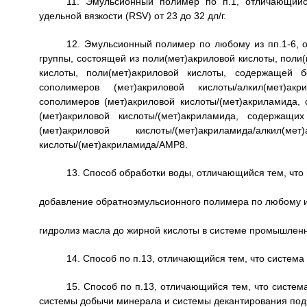
11. Эмульсионный полимер по п.1, отличающийс
удельной вязкости (RSV) от 23 до 32 дл/г.
12. Эмульсионный полимер по любому из пп.1-6, 
группы, состоящей из поли(мет)акриловой кислоты, поли
кислоты, поли(мет)акриловой кислоты, содержащей б
сополимеров (мет)акриловой кислоты/алкил(мет)акр
сополимеров (мет)акриловой кислоты/(мет)акриламида,
(мет)акриловой кислоты/(мет)акриламида, содержащ
(мет)акриловой кислоты/(мет)акриламида/алки
кислоты/(мет)акриламида/АМР8.
13. Способ обработки воды, отличающийся тем, что 
добавление обратноэмульсионного полимера по любому и
гидролиз масла до жирной кислоты в системе промышлен
14. Способ по п.13, отличающийся тем, что систем
15. Способ по п.13, отличающийся тем, что систе
системы добычи минерала и системы декантирования под 