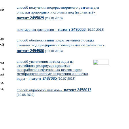
способ получения водорастворимого реагента для
ме
очистки природных и сточных вод (варианты)
-
патент 2495829
(20.10.2013)
полимерная дисперсия
- патент 2495053
(10.10.2013)
му
способ обезвоживания подготовленного осадка
ой
сточных вод предприятий коммунального хозяйства
-
патент 2494980
(10.10.2013)
способ увеличения потока воды из
ли
отстойного резервуара процесса
 к
переработки нефтеносных песков через
мембранную систему разделения и очистки
е/
воды
- патент 2487085
(10.07.2013)
р,
а,
способ обработки шламов
- патент 2458013
(10.08.2012)