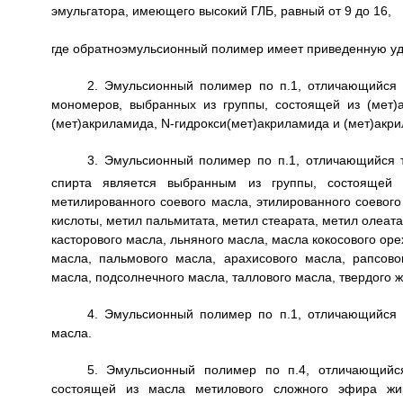
эмульгатора, имеющего высокий ГЛБ, равный от 9 до 16,
где обратноэмульсионный полимер имеет приведенную удел
2. Эмульсионный полимер по п.1, отличающийся 
мономеров, выбранных из группы, состоящей из (мет)
(мет)акриламида, N-гидрокси(мет)акриламида и (мет)акр
3. Эмульсионный полимер по п.1, отличающийся 
спирта является выбранным из группы, состоящей 
метилированного соевого масла, этилированного соевого
кислоты, метил пальмитата, метил стеарата, метил олеата
касторового масла, льняного масла, масла кокосового оре
масла, пальмового масла, арахисового масла, рапсово
масла, подсолнечного масла, таллового масла, твердого 
4. Эмульсионный полимер по п.1, отличающийся 
масла.
5. Эмульсионный полимер по п.4, отличающийся
состоящей из масла метилового сложного эфира жир