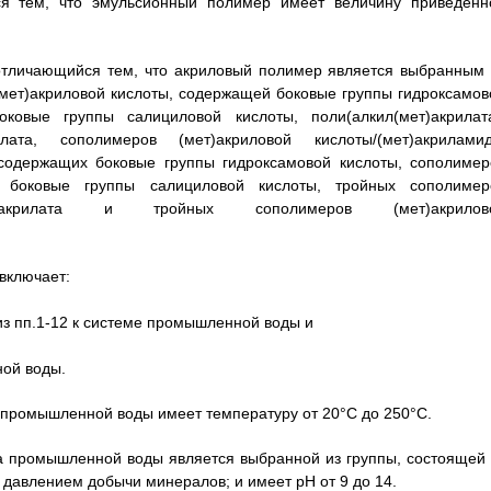
я тем, что эмульсионный полимер имеет величину приведенн
отличающийся тем, что акриловый полимер является выбранным 
(мет)акриловой кислоты, содержащей боковые группы гидроксамов
оковые группы салициловой кислоты, поли(алкил(мет)акрилата
илата, сополимеров (мет)акриловой кислоты/(мет)акриламид
 содержащих боковые группы гидроксамовой кислоты, сополимер
их боковые группы салициловой кислоты, тройных сополимер
л(мет)акрилата и тройных сополимеров (мет)акрилов
включает:
з пп.1-12 к системе промышленной воды и
ной воды.
а промышленной воды имеет температуру от 20°С до 250°С.
ма промышленной воды является выбранной из группы, состоящей 
давлением добычи минералов; и имеет рН от 9 до 14.