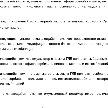
а соевой кислоты, этилового сложного эфира соевой кислоты, мет
нолата, метил линолената, масла, основанного на лаурате, и 
тем, что сложный эфир жирной кислоты и водорастворимого C
1
рных кислот.
твующих пунктов, отличающийся тем, что поверхностно-активн
полиоксиалкилен-модифицированного блоксополимера, производно
ами и их комбинаций.
ичающийся тем, что эмульгатор с низким ГЛБ является выбранным 
лоты, сложного эфира сорбита олеиновой кислоты и их комбинаци
личающийся тем, что эмульгатор с высоким ГЛБ является выбранн
енсорбита, пальмитата полиоксиэтиленсорбита, стеара
 их комбинаций.
, отличающийся тем, что эмульсионный полимер имеет величи