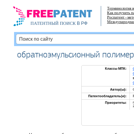
Терминология и
Как получить п
Роспатент - ме
Международная
В РФ
ПАТЕНТНЫЙ ПОИСК
обратноэмульсионный полимер 
Классы МПК:
Автор(ы):
Патентообладатель(и):
Приоритеты: