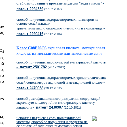
стабилизированные простые эмульсии "вода в масле"
-
патент 2294339
(27.02.2007)
способ получения водорастворимых полимеров на
основе солей n,n,n,n-
их
триметилметакрилоилоксиэтиламмония и акриламида
-
в,
патент 2290415
(27.12.2006)
Класс C08F20/06
акриловая кислота; метакриловая
-C
4
кислота; их металлические или аммониевые соли
а,
способ получения высокочистой метакриловой кислоты
ой
- патент 2501782
(20.12.2013)
е,
ого
способ получения водорастворимых триметаллических
го
солей сополимеров акриловой и метакриловой кислот
-
патент 2470038
(20.12.2012)
способ ректификационного разделения содержащей
го
акриловую кислоту и/или метакриловую кислоту
жидкости
- патент 2430907
(10.10.2011)
ы,
неполная натриевая соль полиакриловой
кислоты, способ ее получения и средство на
а,
ее основе, обладающее гемостатическим