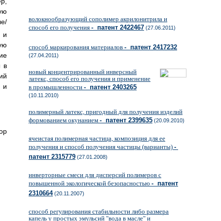
р,
ую
волокнообразующий сополимер акрилонитрила и
е/
способ его получения
- патент 2422467
(27.06.2011)
 и
ую
способ маркирования материалов
- патент 2417232
ие
(27.04.2011)
 в
новый концентрированный инверсный
ий
латекс, способ его получения и применение
 и
в промышленности
- патент 2403265
(10.11.2010)
полимерный латекс, пригодный для получения изделий
формованием окунанием
- патент 2399635
(20.09.2010)
ор
ячеистая полимерная частица, композиция для ее
получения и способ получения частицы (варианты)
-
патент 2315779
(27.01.2008)
инверторные смеси для дисперсий полимеров с
повышенной экологической безопасностью
- патент
2310664
(20.11.2007)
способ регулирования стабильности либо размера
капель у простых эмульсий "вода в масле" и