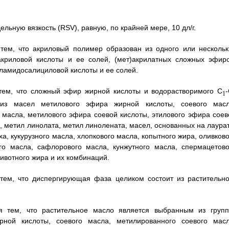
ьную вязкость (RSV), равную, по крайней мере, 10 дл/г.
тем, что акриловый полимер образован из одного или нескольк
акриловой кислоты и ее солей, (мет)акрилатных сложных эфиро
иламидосалициловой кислоты и ее солей.
тем, что сложный эфир жирной кислоты и водорастворимого C
1
из масел метилового эфира жирной кислоты, соевого масл
 масла, метилового эфира соевой кислоты, этилового эфира соев
, метил линолата, метил линолената, масел, основанных на лаурат
ха, кукурузного масла, хлопкового масла, копытного жира, оливков
го масла, сафлорового масла, кунжутного масла, спермацетово
животного жира и их комбинаций.
тем, что диспергирующая фаза целиком состоит из растительно
 тем, что растительное масло является выбранным из групп
ной кислоты, соевого масла, метилированного соевого масл