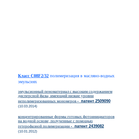
Класс C08F2/32
полимеризация в масляно-водных
эмульсиях
эмульсионный пеноматериал с высоким содержанием
дисперсной фазы, имеющий низкие уровни
неполимеризованных мономеров
- патент 2509090
(10.03.2014)
концентрированные формы готовых фотоинициаторов
на водной основе, полученные с помощью
гетерофазной полимеризации
- патент 2439082
(10.01.2012)