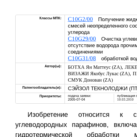
C10G2/00
Классы МПК:
Получение жидк
смесей неопределенного сос
углерода
C10G29/00
Очистка углево
отсутствие водорода прочи
соединениями
C10G31/08
обработкой в
,
Автор(ы):
БОТХА Ян Маттеус (ZA)
ЛЕКЕ
,
ВИЗАЖИ Якобус Лукас (ZA)
П
СМУК Донован (ZA)
СЭЙЗОЛ ТЕКНОЛОДЖИ (ПТИ
Патентообладатель(и):
подача заявки:
публикация 
Приоритеты:
2005-07-04
10.03.2010
Изобретение относится к с
углеводородных парафинов, включ
гидротермической обработки мет