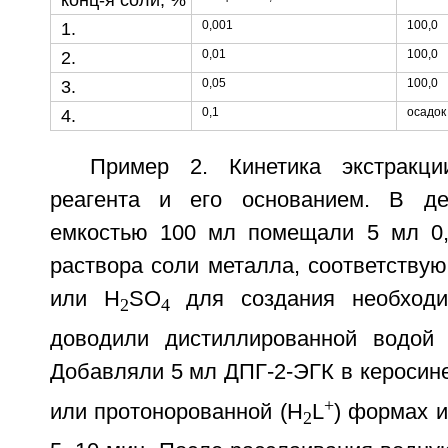
конц-я соли, %
0,001
100,0
1.
0,01
100,0
2.
0,05
100,0
3.
0,1
осадок
4.
Пример 2. Кинетика экстракци
реагента и его основанием. В де
емкостью 100 мл помещали 5 мл 0,
раствора соли металла, соответству
или H
SO
для создания необходи
2
4
доводили дистиллированной водой
Добавляли 5 мл ДПГ-2-ЭГК в керосине
+
или протонорованной (H
L
) формах и
2