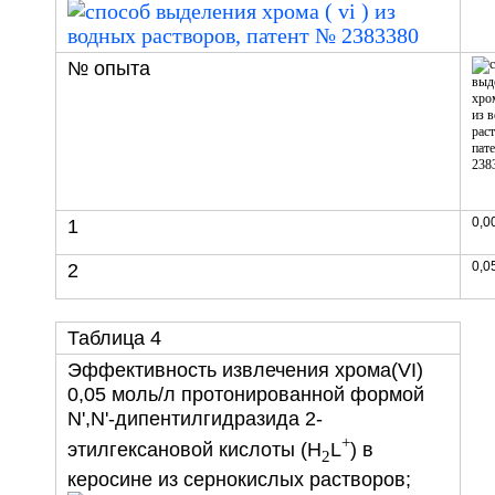
№ опыта
0,0
1
0,0
2
Таблица 4
Эффективность извлечения хрома(VI)
0,05 моль/л протонированной формой
N',N'-дипентилгидразида 2-
+
этилгексановой кислоты (H
L
) в
2
керосине из сернокислых растворов;