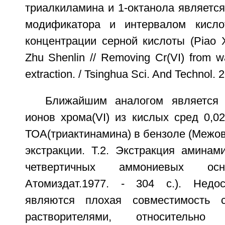
триалкиламина и 1-октанола являетс
модификатора и интервалом кисло
концентрации серной кислоты (Piao Xi
Zhu Shenlin // Removing Cr(VI) from w
extraction. / Tsinghua Sci. And Technol. 
Ближайшим аналогом является 
ионов хрома(VI) из кислых сред 0,0
ТОА(триактинамина) в бензоле (Межов
экстракции. Т.2. Экстракция аминам
четвертичных аммониевых ос
Атомиздат.1977. - 304 с.). Недос
являются плохая совместимость 
растворителями, относительно