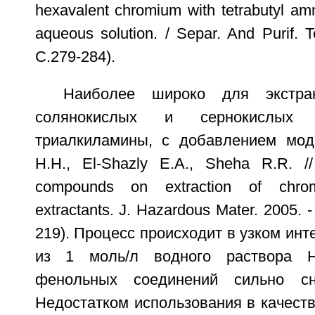
hexavalent chromium with tetrabutyl a
aqueous solution. / Separ. And Purif. 
С.279-284).
Наиболее широко для экстрак
солянокислых и сернокислых
триалкиламины, с добавлением мод
H.H., El-Shazly E.A., Sheha R.R. /
compounds on extraction of chro
extractants. J. Hazardous Mater. 2005. 
219). Процесс происходит в узком инт
из 1 моль/л водного раствора H
фенольных соединений сильно сн
Недостатком использования в качеств