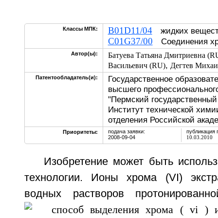
B01D11/04
Классы МПК:
жидких веще
C01G37/00
Соединения х
Автор(ы):
Батуева Татьяна Дмитриевна (R
,
Васильевич (RU)
Дегтев Михаи
Государственное образоват
Патентообладатель(и):
высшего профессионального
"Пермский государственный 
Институт технической хими
отделения Российской акаде
подача заявки:
публикация 
Приоритеты:
2008-09-04
10.03.2010
Изобретение может быть использ
технологии. Ионы хрома (VI) экст
водных растворов протонирован