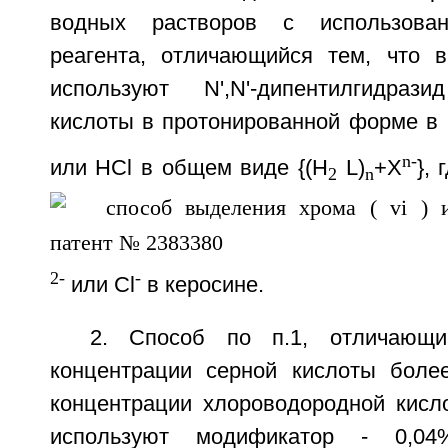
водных растворов с использован
реагента, отличающийся тем, что в
используют N',N'-дипентилгидрази
кислоты в протонированной форме в 
n-
или HCl в общем виде {(H
L)
+X
}, 
2
n
2-
-
или Cl
в керосине.
2. Способ по п.1, отличающи
концентрации серной кислоты боле
концентрации хлороводородной кисл
используют модификатор - 0,04