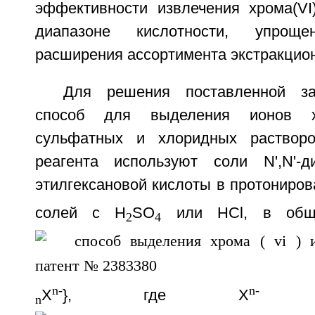
эффективности извлечения хрома(V
диапазоне кислотности, упрощ
расширения ассортимента экстракцион
Для решения поставленной за
способ для выделения ионов 
сульфатных и хлоридных растворо
реагента используют соли N',N'-д
этилгексановой кислоты в протониро
солей с H
SO
или HCl, в общ
2
4
n-
n-
X
}, где X
- 
n