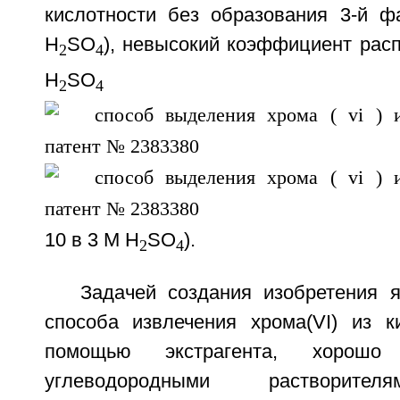
кислотности без образования 3-й 
H
SO
), невысокий коэффициент рас
2
4
H
SO
2
4
10 в 3 М H
SO
).
2
4
Задачей создания изобретения я
способа извлечения хрома(VI) из к
помощью экстрагента, хорошо
углеводородными растворите