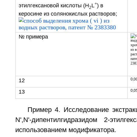
+
этилгексановой кислоты (H
L
) в
2
керосине из солянокислых растворов;
№ примера
0,0
12
0,0
13
Пример 4. Исследование экстрак
N',N'-дипентилгидразидом 2-этилге
использованием модификатора.