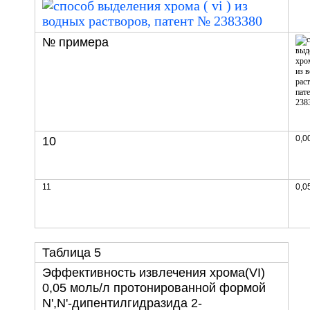
№ примера
0,0
10
11
0,0
Таблица 5
Эффективность извлечения хрома(VI)
0,05 моль/л протонированной формой
N',N'-дипентилгидразида 2-