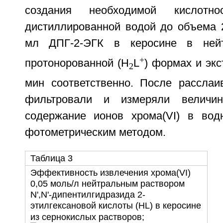
создания необходимой кислотн
дистиллированной водой до объема 
мл ДПГ-2-ЭГК в керосине в нейт
+
протонорованной (H
L
) формах и экс
2
мин соответственно. После рассла
фильтровали и измеряли величин
содержание ионов хрома(VI) в вод
фотометрическим методом.
Таблица 3
Эффективность извлечения хрома(VI)
0,05 моль/л нейтральным раствором
N',N'-дипентилгидразида 2-
этилгексановой кислоты (HL) в керосине
из сернокислых растворов;