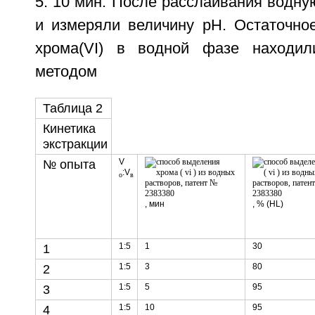
5. 10 мин. После расслаивания водн
и измеряли величину pH. Остаточно
хрома(VI) в водной фазе находил
методом
Таблица 2
Кинетика
экстракции
V
№ опыта
:V
o
в
, мин
, % (HL)
1:5
1
30
1
1:5
3
80
2
1:5
5
95
3
1:5
10
95
4