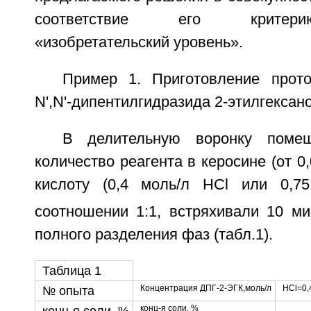
соответствие его критери
«изобретательский уровень».
Пример 1. Приготовление прот
N',N'-дипентилгидразида 2-этилгексан
В делительную воронку помещ
количество реагента в керосине (от 0,
кислоту (0,4 моль/л HCl или 0,7
соотношении 1:1, встряхивали 10 ми
полного разделения фаз (табл.1).
Таблица 1
Концентрация ДПГ-2-ЭГК,моль/л
HCl=0,
№ опыта
конц-я соли, %