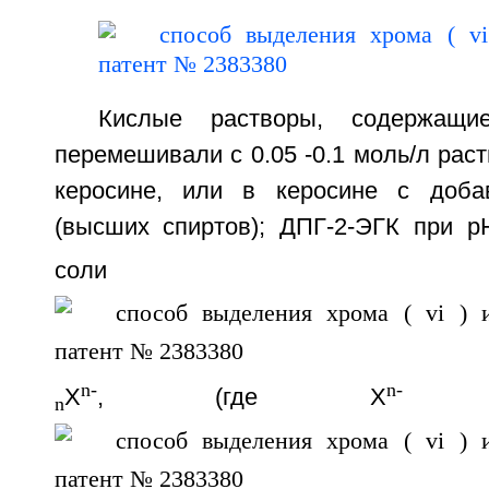
Кислые растворы, содержащие
перемешивали с 0.05 -0.1 моль/л рас
керосине, или в керосине с доба
(высших спиртов); ДПГ-2-ЭГК при p
соли
n-
n-
X
, (где X
- 
n