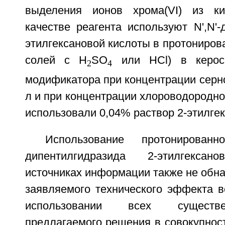
выделения ионов хрома(VI) из к
качестве реагента используют N',N'-
этилгексановой кислоты в протониров
солей с H
SO
или HCl) в кероси
2
4
модификатора при концентрации серно
л и при концентрации хлороводородно
использовали 0,04% раствор 2-этилге
Использование протонирован
дипентилгидразида 2-этилгекс
источниках информации также не обн
заявляемого технического эффекта в
использовании всех существ
предлагаемого решения в совокупност