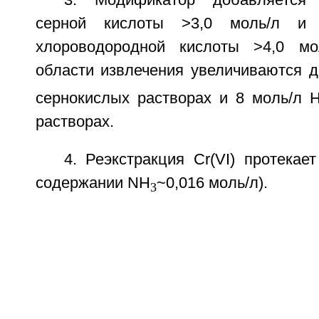
3. Модификатор добавляется 
серной кислоты >3,0 моль/л и 
хлороводородной кислоты >4,0 мо
области извлечения увеличиваются д
сернокислых растворах и 8 моль/л 
растворах.
4. Реэкстракция Cr(VI) протекае
содержании NH
~0,016 моль/л).
3