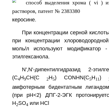
керосине.
При концентрации серной кислоты
при концентрации хлороводородно
моль/л используют модификатор -
этилгексанола.
N',N'-дипентилгидразид 2-этил
(С
Н
СН(С
Н
) CONHN(C
H
)
4
9
2
5
5
11
амфотерным бидентатным лигандом
(при pH<2) ДПГ-2-ЭГК протонирует
H
SO
или HCl
2
4