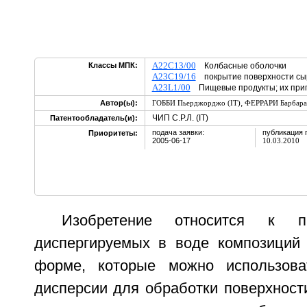
A22C13/00
Классы МПК:
Колбасные оболочки
A23C19/16
покрытие поверхности с
A23L1/00
Пищевые продукты; их приг
,
Автор(ы):
ГОББИ Пьерджорджо (IT)
ФЕРРАРИ Барбара 
ЧИП С.Р.Л. (IT)
Патентообладатель(и):
подача заявки:
публикация 
Приоритеты:
2005-06-17
10.03.2010
Изобретение относится к п
диспергируемых в воде композиций
форме, которые можно использов
дисперсии для обработки поверхност