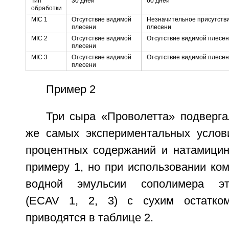
Тип
30 дней
60 дней
обработки
MIC 1
Отсутствие видимой
Незначительное присутств
плесени
плесени
MIC 2
Отсутствие видимой
Отсутствие видимой плесе
плесени
MIC 3
Отсутствие видимой
Отсутствие видимой плесе
плесени
Пример 2
Три сыра «Проволетта» подверга
же самых экспериментальных услов
процентных содержаний и натамицин
примеру 1, но при использовании ко
водной эмульсии сополимера эти
(ECAV 1, 2, 3) с сухим остатко
приводятся в таблице 2.