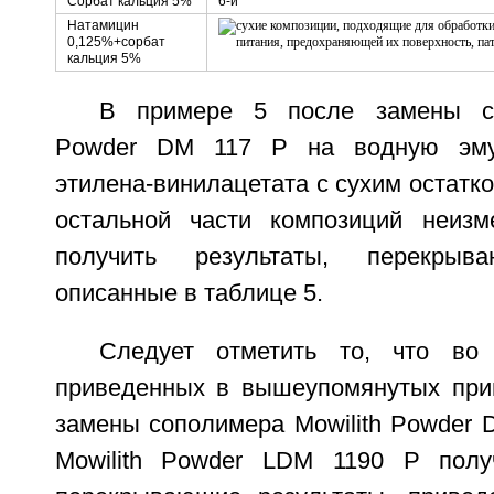
Сорбат кальция 5%
6-й
Натамицин
0,125%+сорбат
кальция 5%
В примере 5 после замены со
Powder DM 117 P на водную эму
этилена-винилацетата с сухим остатк
остальной части композиций неиз
получить результаты, перекрыва
описанные в таблице 5.
Следует отметить то, что во 
приведенных в вышеупомянутых прим
замены сополимера Mowilith Powder 
Mowilith Powder LDM 1190 P получ