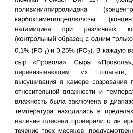
поливинилпирролидона (конце
карбоксиметилцеллюлозы (конц
натамицина при различных ко
(контрольный образец с одним тольк
0,1% (FO
) и 0,25% (FO
). В каждую 
1
2
сыр «Провола». Сыры «Провола»
перевязывающем их шпагате,
высушивания в камере созревания 
относительной влажности и температ
влажность была заключена в диапазо
температура находилась в предела
наличие плесени проверяли с интер
течение трех месяцев, предусмотрен