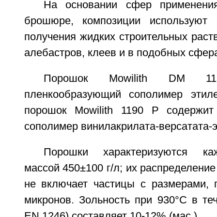
На основании сфер применени
брошюре, композиции используют 
получения жидких строительных раст
алебастров, клеев и в подобных сфер
Порошок Mowilith DM 1
пленкообразующий сополимер этиле
порошок Mowilith 1190 P содержит
сополимер винилакрилата-версатата-э
Порошки характеризуются ка
массой 450±100 г/л; их распределение
не включает частицы с размерами,
микронов. Зольность при 930°С в те
EN 1246) составляет 10-12% (мас.).