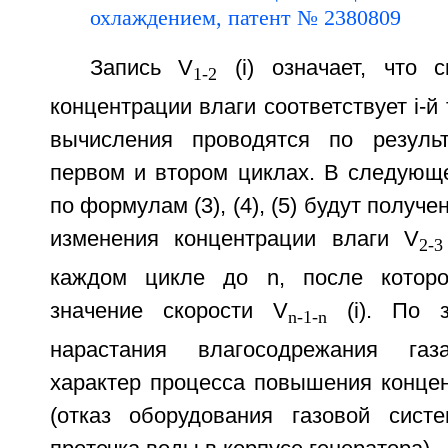
Запись V
(i) означает, что с
1-2
концентрации влаги соответствует i-й
вычисления проводятся по резуль
первом и втором циклах. В следующ
по формулам (3), (4), (5) будут получ
изменения концентрации влаги V
2-3
каждом цикле до n, после которо
значение скорости V
(i). По з
n-1-n
нарастания влагосодрежания газ
характер процесса повышения концен
(отказ оборудования газовой сист