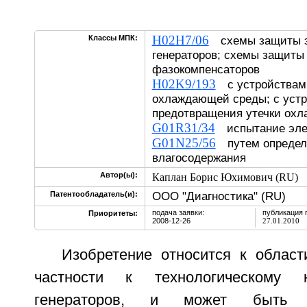
H02H7/06
Классы МПК:
схемы защиты э
генераторов; схемы защиты
фазокомпенсаторов
H02K9/193
с устройствами
охлаждающей среды; с уст
предотвращения утечки о
G01R31/34
испытание эле
G01N25/56
путем определ
влагосодержания
Автор(ы):
Каплан Борис Юхимович (RU)
ООО "Диагностика" (RU)
Патентообладатель(и):
подача заявки:
публикация 
Приоритеты:
2008-12-26
27.01.2010
Изобретение относится к област
частности к технологическому
генераторов, и может быть 