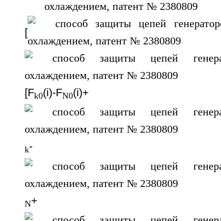
[
[F
(i)-F
(i)+
k0
N0
-
k
+
N