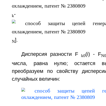
-
k
].
N
Дисперсия разности F
(i) - F
k0
N
числа, равна нулю; остается вы
преобразуем по свойству дисперси
случайных величин: