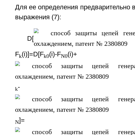
Для ее определения предварительно 
выражения (7):
D[
F
(i)]=D[F
(i)-F
(i)+
k
k0
N0
-
k
]= D[
N