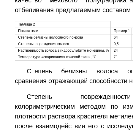
качество мехового полуфабрикат
отбеливания предлагаемым составом
Таблица 2
Показатели
Пример 1
Степень белизны волосяного покрова
64
Степень повреждения волоса
0,5
Растворимость волоса в гидросульфите мочевины, %
24
Температура «сваривания» кожевой ткани, °С
71
Степень белизны волоса оц
сравнения отражающей способности н
Степень поврежденнос
колориметрическим методом по изм
плотности раствора красителя метилен
после взаимодействия его с исслед