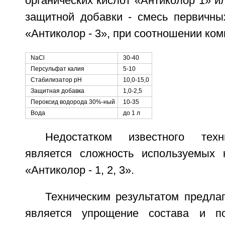
органических кислот «Антиколор 1» ил
защитной добавки - смесь первичны
«Антиколор - 3», при соотношении комп
NaCl
30-40
Персульфат калия
5-10
Стабилизатор рН
10,0-15,0
Защитная добавка
1,0-2,5
Пероксид водорода 30%-ный
10-35
Вода
до 1 л
Недостатком известного техн
является сложность используемых 
«Антиколор - 1, 2, 3».
Техническим результатом предла
является упрощение состава и п