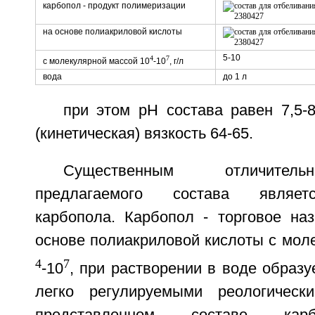
карбопол - продукт полимеризации
на основе полиакриловой кислоты
5-10
4
7
с молекулярной массой 10
-10
, г/л
вода
до 1 л
при этом рН состава равен 7,5-8
(кинетическая) вязкость 64-65.
Существенным отличител
предлагаемого состава являет
карбопола. Карбопол - торговое на
основе полиакриловой кислоты с мол
4
7
-10
, при растворении в воде образу
легко регулируемыми реологическ