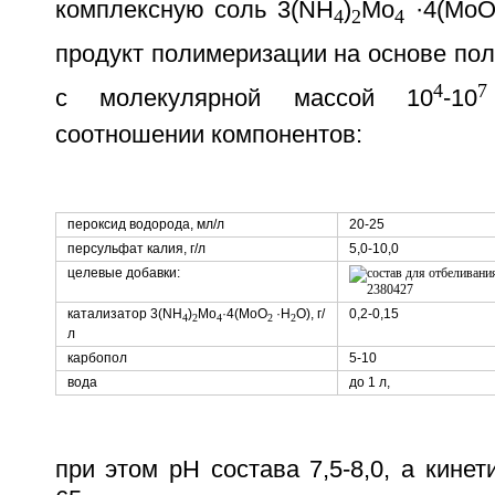
комплексную соль 3(NH
)
Mo
·4(Mo
4
2
4
продукт полимеризации на основе по
4
7
с молекулярной массой 10
-10
соотношении компонентов:
пероксид водорода, мл/л
20-25
персульфат калия, г/л
5,0-10,0
целевые добавки:
катализатор 3(NH
)
Mo
·4(MoO
·H
O), г/
0,2-0,15
4
2
4
2
2
л
карбопол
5-10
вода
до 1 л,
при этом рН состава 7,5-8,0, а кинет