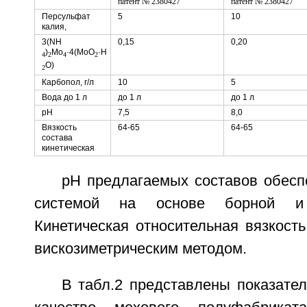
Персульфат
5
10
калия,
3(NH
0,15
0,20
)
Mo
·4(МоO
·Н
4
2
4
2
O)
2
Карбопол, г/л
10
5
Вода до 1 л
до 1 л
до 1 л
рН
7,5
8,0
Вязкость
64-65
64-65
состава
кинетическая
рН предлагаемых составов обесп
системой на основе борной и 
Кинетическая относительная вязкост
вискозиметрическим методом.
В табл.2 представлены показате