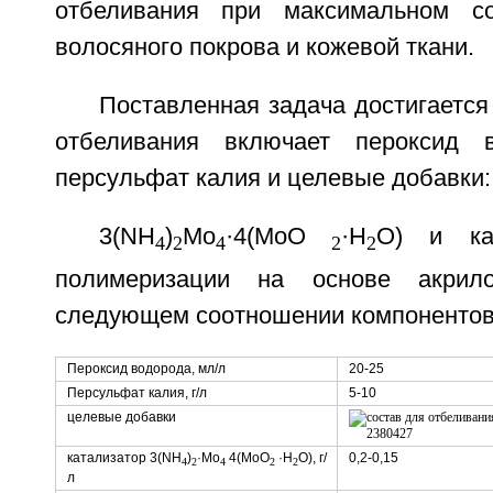
отбеливания при максимальном со
волосяного покрова и кожевой ткани.
Поставленная задача достигается 
отбеливания включает пероксид 
персульфат калия и целевые добавки:
3(NH
)
Mo
·4(МоO
·Н
O) и ка
4
2
4
2
2
полимеризации на основе акрил
следующем соотношении компонентов
Пероксид водорода, мл/л
20-25
Персульфат калия, г/л
5-10
целевые добавки
катализатор 3(NH
)
·Мо
4(MoO
·H
O), г/
0,2-0,15
4
2
4
2
2
л