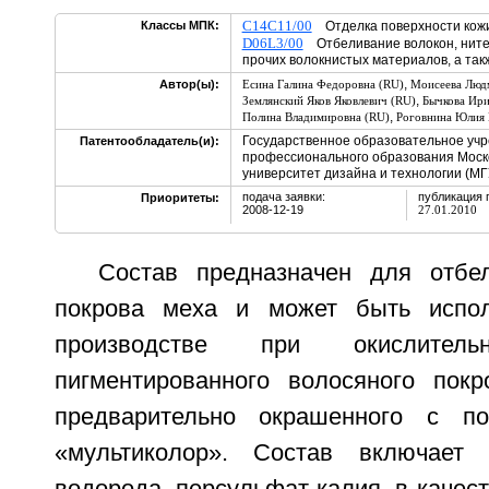
C14C11/00
Классы МПК:
Отделка поверхности кож
D06L3/00
Отбеливание волокон, нитей,
прочих волокнистых материалов, а так
,
Автор(ы):
Есина Галина Федоровна (RU)
Моисеева Люд
,
Землянский Яков Яковлевич (RU)
Бычкова Ири
,
Полина Владимировна (RU)
Роговнина Юлия 
Государственное образовательное уч
Патентообладатель(и):
профессионального образования Моск
университет дизайна и технологии (МГ
подача заявки:
публикация 
Приоритеты:
2008-12-19
27.01.2010
Состав предназначен для отбе
покрова меха и может быть испо
производстве при окислитель
пигментированного волосяного пок
предварительно окрашенного с п
«мультиколор». Состав включает