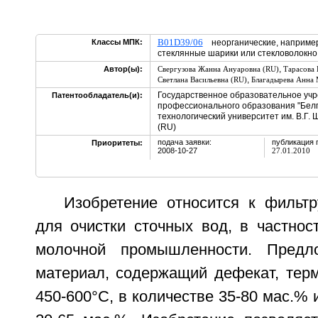
B01D39/06
Классы МПК:
неорганические, например
стеклянные шарики или стекловолок
,
Автор(ы):
Свергузова Жанна Ануаровна (RU)
Тарасова 
,
Светлана Васильевна (RU)
Благадырева Анна 
Государственное образовательное уч
Патентообладатель(и):
профессионального образования "Бел
технологический университет им. В.Г. Ш
(RU)
подача заявки:
публикация 
Приоритеты:
2008-10-27
27.01.2010
Изобретение относится к филь
для очистки сточных вод, в частнос
молочной промышленности. Предл
материал, содержащий дефекат, тер
450-600°С, в количестве 35-80 мас.% 