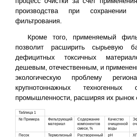
процесс очистки за счет применения
производства при сохранении 
фильтрования.
Кроме того, применяемый фил
позволит расширить сырьевую ба
дефицитных токсичных материа
дешевым, отечественным, и применен
экологическую проблему регио
крупнотоннажных техногенных 
промышленности, расширяя их рынок 
Таблица 1
№ Примера
Фильтрующий
Содержание
Качество
Эф
материал
компонентов
очищенной
оч
смеси, %
воды
Песок
Термолизный
Растворенный
pH
ХП