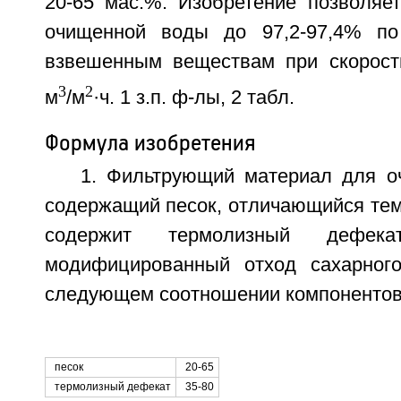
20-65 мас.%. Изобретение позволяет
очищенной воды до 97,2-97,4% п
взвешенным веществам при скорост
3
2
м
/м
·ч. 1 з.п. ф-лы, 2 табл.
Формула изобретения
1. Фильтрующий материал для оч
содержащий песок, отличающийся тем
содержит термолизный дефек
модифицированный отход сахарного
следующем соотношении компонентов
песок
20-65
термолизный дефекат
35-80