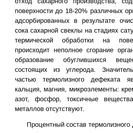
отход сахарного производства, со
поверхности до 18-20% различных ор
адсорбированных в результате очи
сока сахарной свеклы на стадиях сату
термической обработки на пове
происходит неполное сгорание орга
образование обуглившихся вещ
состоящих из углерода. Значител
частью термолизного дефеката я
кальция, магния, микроэлементы: крем
азот, фосфор, токсичные вещест
металлов отсутствуют.
Процентный состав термолизного 