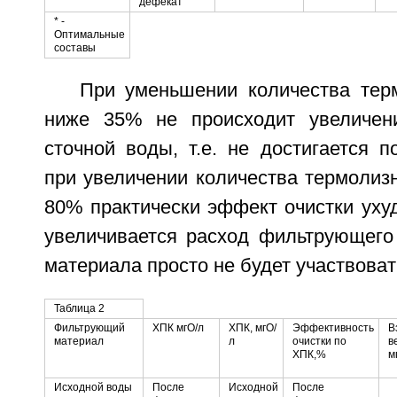
дефекат
* -
Оптимальные
составы
При уменьшении количества тер
ниже 35% не происходит увеличени
сточной воды, т.е. не достигается п
при увеличении количества термолиз
80% практически эффект очистки ухуд
увеличивается расход фильтрующего 
материала просто не будет участвоват
Таблица 2
Фильтрующий
ХПК мгО/л
ХПК, мгО/
Эффективность
В
материал
л
очистки по
в
ХПК,%
м
Исходной воды
После
Исходной
После