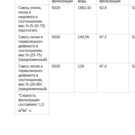
фильтрации
воды
фильтрации
Смесь опила,
5020
1862,42
62,9
5
песка и
недожога в
соотношении,
мас.% (5-20-75)
(прототип)
Смесь песка и
5020
140,56
97,2
5
термолизного
дефеката в
соотношении,
мас.% (25-75)
(предложенный)
Смесь песка и
5020
129
97,4
5
термолизного
дефеката в
соотношении,
мас.% (20-80)
(предложенный)
*Скорость
фильтрации
составляет 1,5
3
2
м
/м
·ч.