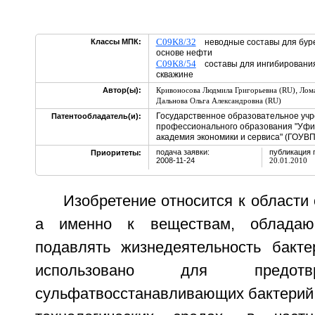
C09K8/32
Классы МПК:
неводные составы для буре
основе нефти
C09K8/54
составы для ингибирования
скважине
,
Автор(ы):
Кривоносова Людмила Григорьевна (RU)
Лома
Дальнова Ольга Александровна (RU)
Государственное образовательное уч
Патентообладатель(и):
профессионального образования "Уфи
академия экономики и сервиса" (ГОУВ
подача заявки:
публикация 
Приоритеты:
2008-11-24
20.01.2010
Изобретение относится к области 
а именно к веществам, обладаю
подавлять жизнедеятельность бакт
использовано для предотв
сульфатвосстанавливающих бактерий 