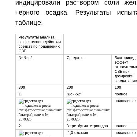
индицировали раствором соли же
черного осадка. Результаты испы
таблице.
Результаты анализа
эффективного действия
средств по подавлению
СВБ
№ № п/п
Средство
Бактерицид
эффект
относительн
СВБ при
дозировке
средства, мг
300
200
100
1.
"Дон-52"
полное
подавление
2.
3-третбутилтетрагидро
полное
-1,3-оксазин
подавление