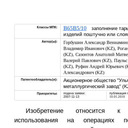
B65B5/10
Классы МПК:
заполнение тары
изделий поштучно или сл
Автор(ы):
Горбушин Александр Вениамино
,
Владимир Иванович (KZ)
Рога
,
(KZ)
Сазонтов Анатолий Матве
,
Валерий Павлович (KZ)
Паульс
,
(KZ)
Руфин Андрей Юрьевич (
Александрович (KZ)
Акционерное общество "Уль
Патентообладатель(и):
металлургический завод" (K
подача заявки:
публикация 
Приоритеты:
2007-11-13
10.01.2010
Изобретение относится к
использования на операциях по