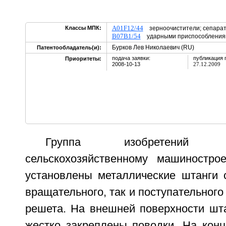
A01F12/44
Классы МПК:
зерноочистители; сепара
B07B1/54
ударными приспособлен
Бурков Лев Николаевич (RU)
Патентообладатель(и):
подача заявки:
публикация 
Приоритеты:
2008-10-13
27.12.2009
Группа изобретений
сельскохозяйственному машиностро
установлены металлические штанги 
вращательного, так и поступательног
решета. На внешней поверхности шт
жестко закреплены поводки. На конц