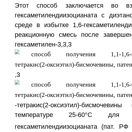
Этот способ заключается во вза
гексаметилендиизоцианата с диэта
среде в избытке 1,6-гексаметиленди
реакционную смесь после завершени
гексаметилен-3,3,3
,3
-тетракис(2-оксиэтил)-бисмочевин
температуре 25-60°С для 
гексаметилендиизоцианата (пат. 