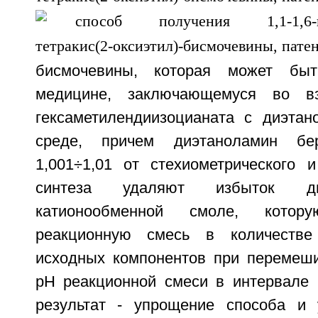
бисмочевины, которая может быт
медицине, заключающемуся во вз
гексаметилендиизоцианата с диэта
среде, причем диэтаноламин бе
1,001÷1,01 от стехиометрического 
синтеза удаляют избыток ди
катионообменной смоле, кото
реакционную смесь в количеств
исходных компонентов при перемеш
рН реакционной смеси в интервале 7
результат - упрощение способа и 