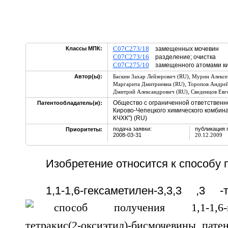
C07C273/18
Классы МПК:
замещенных мочевин
C07C273/16
разделение; очистка
C07C275/10
замещенного атомами кис
,
Автор(ы):
Баскин Захар Лейзерович (RU)
Мурин Алексе
,
Маргарита Дмитриевна (RU)
Торопов Андрей
,
Дмитрий Александрович (RU)
Сведенцов Евг
Общество с ограниченной ответственн
Патентообладатель(и):
Кирово-Чепецкого химического комбин
КЧХК") (RU)
подача заявки:
публикация 
Приоритеты:
2008-03-31
20.12.2009
Изобретение относится к способу 
1,1-1,6-гексаметилен-3,3,3
,3
-те