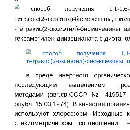
-тетракис(2-оксиэтил)-бисмочевины в
гексаметилен-диизоцианата с диэтано
в среде инертного органическ
последующим выделением прод
методами (авт.св.СССР № 419517,
опубл. 15.03.1974). В качестве органи
используют хлороформ. Исходные к
стехиометрическом соотношении. Н