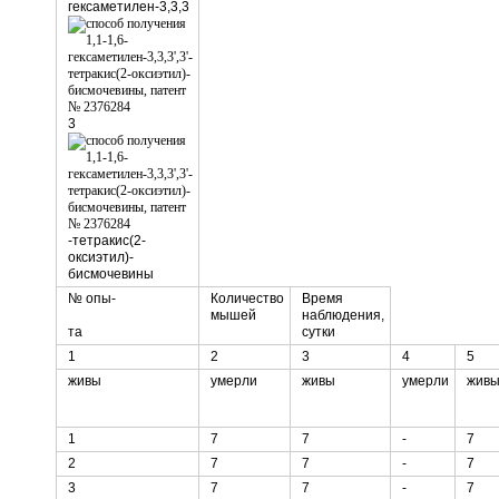
гексаметилен-3,3,3
3
-тетракис(2-
оксиэтил)-
бисмочевины
№ опы-
Количество
Время
мышей
наблюдения,
та
сутки
1
2
3
4
5
живы
умерли
живы
умерли
жив
1
7
7
-
7
2
7
7
-
7
3
7
7
-
7