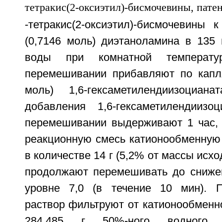
-тетракис(2-оксиэтил)-бисмочевины 
(0,7146 моль) диэтаноламина в 135 
воды при комнатной температу
перемешивании прибавляют по капля
моль) 1,6-гексаметилендиизоциан
добавления 1,6-гексаметилендиизо
перемешивании выдерживают 1 час,
реакционную смесь катионообменную 
в количестве 14 г (5,2% от массы исх
продолжают перемешивать до сниже
уровне 7,0 (в течение 10 мин). 
раствор фильтруют от катионообменн
284,485 г 50%-ного водного р