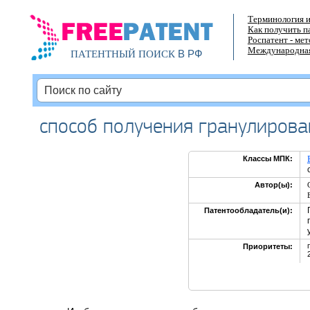
Терминология и
Как получить п
Роспатент - ме
Международная
В РФ
ПАТЕНТНЫЙ ПОИСК
способ получения гранулиров
Классы МПК:
Автор(ы):
Патентообладатель(и):
Приоритеты: