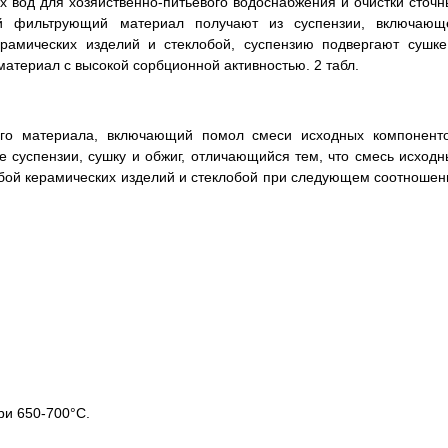
х вод для хозяйственно-питьевого водоснабжения и очистки сточн
ый фильтрующий материал получают из суспензии, включающ
ерамических изделий и стеклобой, суспензию подвергают сушке
материал с высокой сорбционной активностью. 2 табл.
го материала, включающий помол смеси исходных компоненто
 суспензии, сушку и обжиг, отличающийся тем, что смесь исходн
 бой керамических изделий и стеклобой при следующем соотношен
ри 650-700°С.