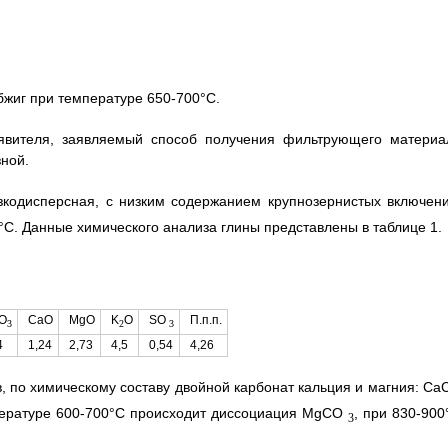
бжиг при температуре 650-700°С.
аявителя, заявляемый способ получения фильтрующего материа
ной.
изкодисперсная, с низким содержанием крупнозернистых включени
0°С. Данные химического анализа глины представлены в таблице 1.
О
CaO
MgO
K
O
SO
П.п.п.
3
2
3
4
1,24
2,73
4,5
0,54
4,26
, по химическому составу двойной карбонат кальция и магния: Са
мпературе 600-700°С происходит диссоциация MgCO
, при 830-900
3