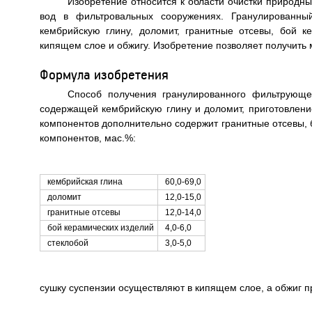
Изобретение относится к области очистки природны
вод в фильтровальных сооружениях. Гранулированн
кембрийскую глину, доломит, гранитные отсевы, бой к
кипящем слое и обжигу. Изобретение позволяет получить 
Формула изобретения
Способ получения гранулированного фильтрующе
содержащей кембрийскую глину и доломит, приготовление
компонентов дополнительно содержит гранитные отсевы,
компонентов, мас.%:
кембрийская глина
60,0-69,0
доломит
12,0-15,0
гранитные отсевы
12,0-14,0
бой керамических изделий
4,0-6,0
стеклобой
3,0-5,0
сушку суспензии осуществляют в кипящем слое, а обжиг п