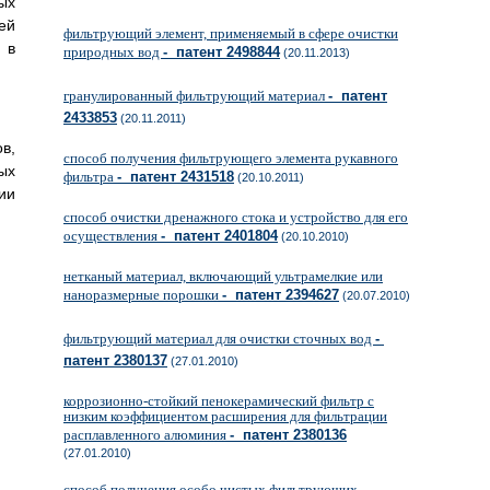
ых
ей
фильтрующий элемент, применяемый в сфере очистки
 в
природных вод
- патент 2498844
(20.11.2013)
гранулированный фильтрующий материал
- патент
2433853
(20.11.2011)
в,
способ получения фильтрующего элемента рукавного
ых
фильтра
- патент 2431518
(20.10.2011)
ии
способ очистки дренажного стока и устройство для его
осуществления
- патент 2401804
(20.10.2010)
нетканый материал, включающий ультрамелкие или
наноразмерные порошки
- патент 2394627
(20.07.2010)
фильтрующий материал для очистки сточных вод
-
патент 2380137
(27.01.2010)
коррозионно-стойкий пенокерамический фильтр с
низким коэффициентом расширения для фильтрации
расплавленного алюминия
- патент 2380136
(27.01.2010)
способ получения особо чистых фильтрующих