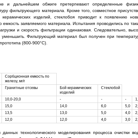
ке и дальнейшем обжиге претерпевают определенные физик
уру фильтрующего материала. Кроме того, совместное присутств
я керамических изделий, стеклобоя приводит к появлению нов
ю емкость заявляемого материала. Испытания проводились по так
агрузки и скорость фильтрации одинаковая. Следовательно, высо
о уменьшить. Фильтрующий материал был получен при температу
прототипа (800-900°С).
Сорбционная емкость по
железу, мг/г
Гранитные отсевы
Бой керамических
Стеклобой
изделий
10,0-20,0
-
-
-
1
15,0
14,0
6,0
5,0
2
13,5
13,0
5,0
4,0
2
12,0
12,0
4,0
3,0
2
 данных технологического моделирования процесса очистки во