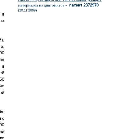
материалов из диатомитов
- патент 2372970
(20.11.2009)
 в
ых
),
а,
0
ия
 в
ей
0
ие
ой
л.
 с
0
ий
же