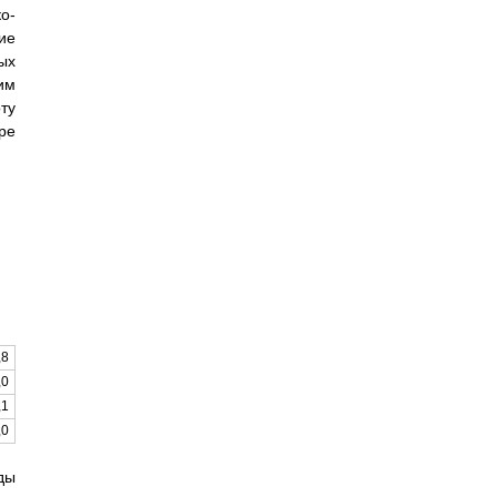
о-
ие
ых
им
ту
ре
,8
,0
,1
,0
ды