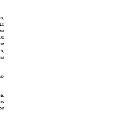
а,
10
им
00
ри
5,
ым
их
а,
ку
ри