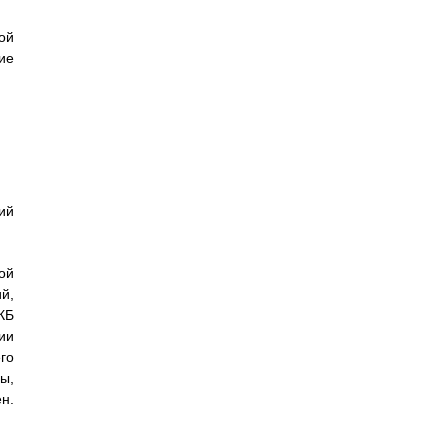
ой
ие
ий
ой
й,
КБ
ии
го
ы,
н.