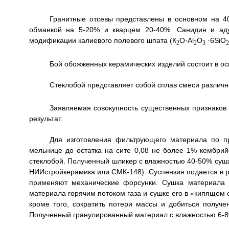
Гранитные отсевы представлены в основном на 4
обманкой на 5-20% и кварцем 20-40%. Санидин и аду
модификации калиевого полевого шпата (К
O·Аl
O
·6SiO
2
2
3
2
Бой обожженных керамических изделий состоит в осн
Стеклобой представляет собой сплав смеси различн
Заявляемая совокупность существенных признаков 
результат.
Для изготовления фильтрующего материала по п
мельнице до остатка на сите 0,08 не более 1% кембрийс
стеклобой. Полученный шликер с влажностью 40-50% суш
НИИстройкерамика или СМК-148). Суспензия подается в 
применяют механические форсунки. Сушка материала 
материала горячим потоком газа и сушке его в «кипящем 
кроме того, сократить потери массы и добиться получ
Полученный гранулированный материал с влажностью 6-8