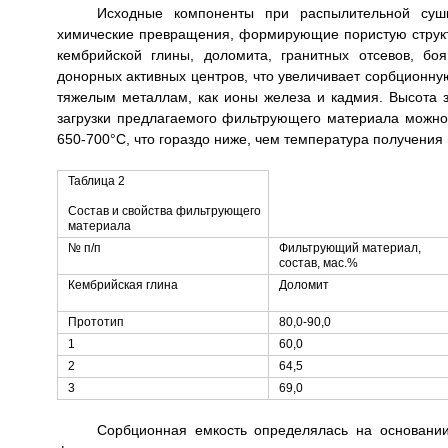
Исходные компоненты при распылительной суш
химические превращения, формирующие пористую структ
кембрийской глины, доломита, гранитных отсевов, бо
донорных активных центров, что увеличивает сорбционну
тяжелым металлам, как ионы железа и кадмия. Высота з
загрузки предлагаемого фильтрующего материала можн
650-700°С, что гораздо ниже, чем температура получения 
Таблица 2
Состав и свойства фильтрующего
материала
№ п/п
Фильтрующий материал,
состав, мас.%
Кембрийская глина
Доломит
Прототип
80,0-90,0
1
60,0
2
64,5
3
69,0
Сорбционная емкость определялась на основании