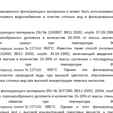
лированного фильтрующего материала и может быть использовано
итьевого водоснабжения и очистки сточных вод в фильтровальн
рующего материала (SU № 1243807, B01J 20/02, опубл. 07.09.1988
кообразного доломита в количестве 20-25% от массы каолин
жиг гранул при температуре 90
950°С. Известен также способ получен
2650, B01J 20/02, опубл. 30.04.1985), включающий введение
та магния в количестве 15-30% от массы суспензии с последующ
гом при температуре 85
900°С. Однако эти фильтрующ
чистки природной воды при высокой цветности, обусловленн
ых сточных вод при высокой концентрации тяжелых металлов.
 фильтрующего материала (RU № 2077380, В01J 20/02, 20/04, опуб
ю порошкообразного доломита в количестве 15-18% от массы глины
и обжигом при температуре 80
880°С. Однако и этот фильтрующ
одных вод с высокой концентрацией гумусовых веществ, а так