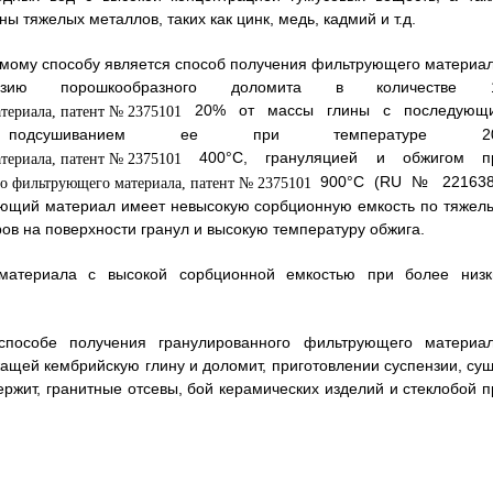
 тяжелых металлов, таких как цинк, медь, кадмий и т.д.
мому способу является способ получения фильтрующего материал
зию порошкообразного доломита в количестве 
20% от массы глины с последующ
и, подсушиванием ее при температуре 2
400°С, грануляцией и обжигом п
900°С (RU № 221638
трующий материал имеет невысокую сорбционную емкость по тяжел
ров на поверхности гранул и высокую температуру обжига.
материала с высокой сорбционной емкостью при более низк
 способе получения гранулированного фильтрующего материал
щей кембрийскую глину и доломит, приготовлении суспензии, суш
ржит, гранитные отсевы, бой керамических изделий и стеклобой п