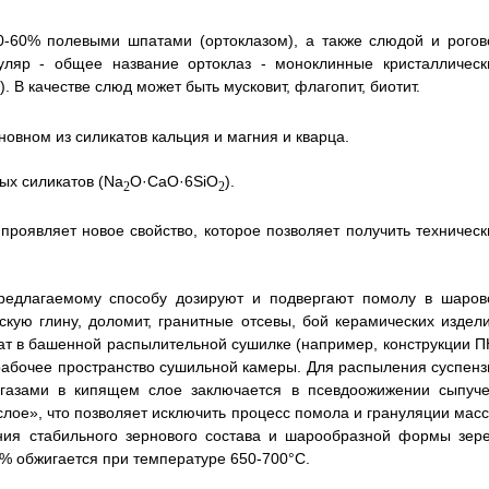
0-60% полевыми шпатами (ортоклазом), а также слюдой и рогов
ляр - общее название ортоклаз - моноклинные кристаллическ
). В качестве слюд может быть мусковит, флагопит, биотит.
овном из силикатов кальция и магния и кварца.
ых силикатов (Na
O·CaO·6SiO
).
2
2
проявляет новое свойство, которое позволяет получить техническ
редлагаемому способу дозируют и подвергают помолу в шаров
кую глину, доломит, гранитные отсевы, бой керамических издели
ат в башенной распылительной сушилке (например, конструкции П
рабочее пространство сушильной камеры. Для распыления суспенз
газами в кипящем слое заключается в псевдоожижении сыпуче
слое», что позволяет исключить процесс помола и грануляции масс
ения стабильного зернового состава и шарообразной формы зере
% обжигается при температуре 650-700°С.