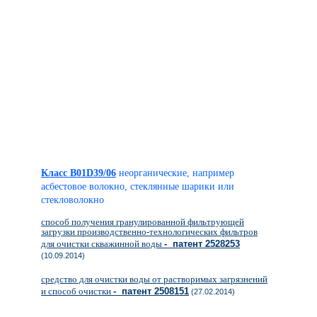
Класс B01D39/06
неорганические, например
асбестовое волокно, стеклянные шарики или
стекловолокно
способ получения гранулированной фильтрующей
загрузки производственно-технологических фильтров
для очистки скважинной воды
- патент 2528253
(10.09.2014)
средство для очистки воды от растворимых загрязнений
и способ очистки
- патент 2508151
(27.02.2014)