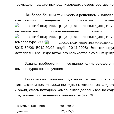
промышленных сточных вод, имеющих в своем составе ионы
Наиболее близким техническим решением к заявляе
включающий введение в глинистую суспен
механическим обезвоживанием смес
температуре 800
B01D 39/06, B01J 20/02, опубл. 20.11.2003). Этот филь
металлам из-за недостаточного количества активных цент
Задача изобретения - создание фильтрующего 
температурах его получения.
Технический результат достигается тем, что в
включающем помол смеси исходных компонентов, содержа
и обжиг, смесь исходных компонентов дополнительно соде
следующем соотношении компонентов (мас.%):
кембрийская глина
60,0-69,0
доломит
12,0-15,0