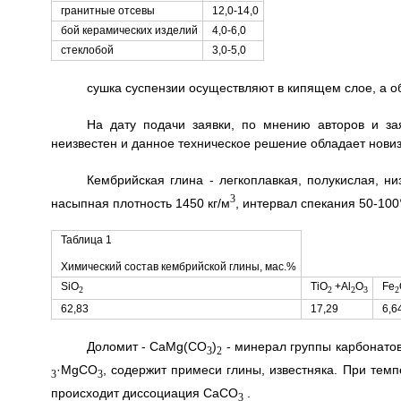
гранитные отсевы
12,0-14,0
бой керамических изделий
4,0-6,0
стеклобой
3,0-5,0
сушка суспензии осуществляют в кипящем слое, а о
На дату подачи заявки, по мнению авторов и з
неизвестен и данное техническое решение обладает новиз
Кембрийская глина - легкоплавкая, полукислая, н
3
насыпная плотность 1450 кг/м
, интервал спекания 50-10
Таблица 1
Химический состав кембрийской глины, мас.%
SiO
TiO
+Аl
О
Fе
2
2
2
3
2
62,83
17,29
6,6
Доломит - CaMg(CO
)
- минерал группы карбонатов
3
2
·МgСО
, содержит примеси глины, известняка. При те
3
3
происходит диссоциация СаСО
.
3