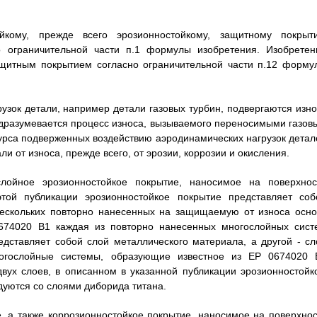
йкому, прежде всего эрозионностойкому, защитному покрыт
о ограничительной части п.1 формулы изобретения. Изобретен
ащитным покрытием согласно ограничительной части п.12 форму
зок детали, например детали газовых турбин, подвергаются изно
подразумевается процесс износа, вызываемого переносимыми газов
урса подверженных воздействию аэродинамических нагрузок детал
 от износа, прежде всего, от эрозии, коррозии и окисления.
лойное эрозионностойкое покрытие, наносимое на поверхнос
той публикации эрозионностойкое покрытие представляет соб
 нескольких повторно нанесенных на защищаемую от износа осно
 0674020 В1 каждая из повторно нанесенных многослойных сист
дставляет собой слой металлического материала, а другой - сл
ногослойные системы, образующие известное из ЕР 0674020 
двух слоев, в описанном в указанной публикации эрозионностойк
уются со слоями диборида титана.
, а также коррозионностойкое покрытие, наносимое на поверхнос