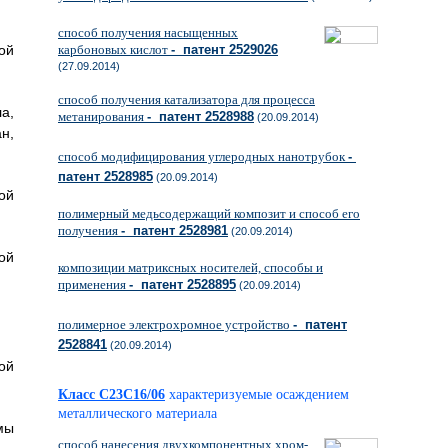
способ получения насыщенных
ой
карбоновых кислот
- патент 2529026
(27.09.2014)
способ получения катализатора для процесса
а,
метанирования
- патент 2528988
(20.09.2014)
н,
способ модифицирования углеродных нанотрубок
-
патент 2528985
(20.09.2014)
ой
полимерный медьсодержащий композит и способ его
получения
- патент 2528981
(20.09.2014)
ой
композиции матриксных носителей, способы и
применения
- патент 2528895
(20.09.2014)
полимерное электрохромное устройство
- патент
2528841
(20.09.2014)
ой
Класс C23C16/06
характеризуемые осаждением
металлического материала
мы
способ нанесения двухкомпонентных хром-