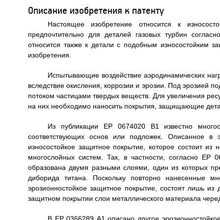
Описание изобретения к патенту
Настоящее изобретение относится к износосто
предпочтительно для деталей газовых турбин согласн
относится также к детали с подобным износостойким з
изобретения.
Испытывающие воздействие аэродинамических нагру
вследствие окисления, коррозии и эрозии. Под эрозией 
потоком частицами твердых веществ. Для увеличения рес
на них необходимо наносить покрытия, защищающие детали
Из публикации ЕР 0674020 В1 известно многос
соответствующих основ или подложек. Описанное в э
износостойкое защитное покрытие, которое состоит из
многослойных систем. Так, в частности, согласно ЕР
образована двумя разными слоями, один из которых пре
диборида титана. Поскольку повторно нанесенные м
эрозионностойкое защитное покрытие, состоят лишь из 
защитном покрытии слои металлического материала черед
В ЕР 0366289 А1 описано другое эрозионностойкое