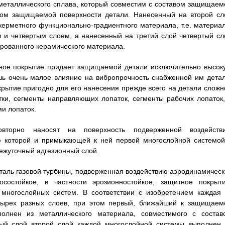
металлического сплава, который совместим с составом защищаем
тавом защищаемой поверхности детали. Нанесенный на второй сл
ерметного функционально-градиентного материала, т.е. материал
и четвертым слоем, а нанесенный на третий слой четвертый сл
рованного керамического материала.
тное покрытие придает защищаемой детали исключительно высок
ишь очень малое влияние на вибропрочность снабженной им детал
рытие пригодно для его нанесения прежде всего на детали сложн
ки, сегменты направляющих лопаток, сегменты рабочих лопаток,
и лопаток.
вторно наносят на поверхность подверженной воздейств
ью которой и примыкающей к ней первой многослойной системой
ежуточный адгезионный слой.
еталь газовой турбины, подверженная воздействию аэродинамическ
состойкое, в частности эрозионностойкое, защитное покрыти
многослойных систем. В соответствии с изобретением каждая 
тырех разных слоев, при этом первый, ближайший к защищаем
олнен из металлического материала, совместимого с состав
ый слой второй слой каждой многослойной системы выполнен 