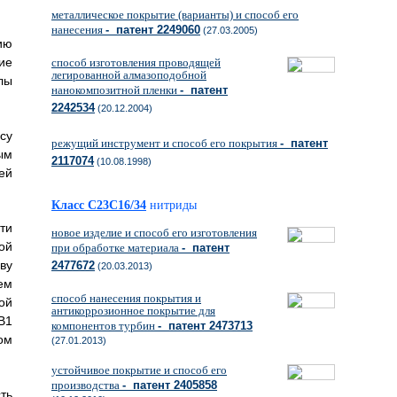
металлическое покрытие (варианты) и способ его
нанесения
- патент 2249060
(27.03.2005)
ию
ие
способ изготовления проводящей
легированной алмазоподобной
лы
нанокомпозитной пленки
- патент
2242534
(20.12.2004)
су
режущий инструмент и способ его покрытия
- патент
ым
2117074
(10.08.1998)
ей
Класс C23C16/34
нитриды
ти
новое изделие и способ его изготовления
ой
при обработке материала
- патент
ву
2477672
(20.03.2013)
ем
способ нанесения покрытия и
ой
антикоррозионное покрытие для
В1
компонентов турбин
- патент 2473713
ом
(27.01.2013)
устойчивое покрытие и способ его
производства
- патент 2405858
ть