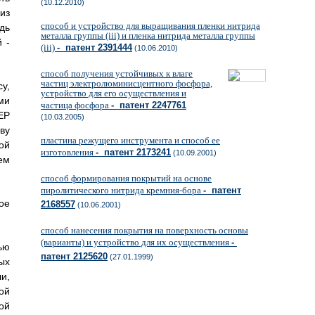
(10.12.2010)
из
способ и устройство для выращивания пленки нитрида
дь
металла группы (iii) и пленка нитрида металла группы
 -
(iii)
- патент 2391444
(10.06.2010)
способ получения устойчивых к влаге
частиц электролюминисцентного фосфора,
у,
устройство для его осуществления и
ми
частица фосфора
- патент 2247761
ЕР
(10.03.2005)
ву
пластина режущего инструмента и способ ее
ой
изготовления
- патент 2173241
(10.09.2001)
ем
способ формирования покрытий на основе
пиролитического нитрида кремния-бора
- патент
ое
2168557
(10.06.2001)
способ нанесения покрытия на поверхность основы
(варианты) и устройство для их осуществления
-
ью
патент 2125620
(27.01.1999)
ых
и,
ой
ой