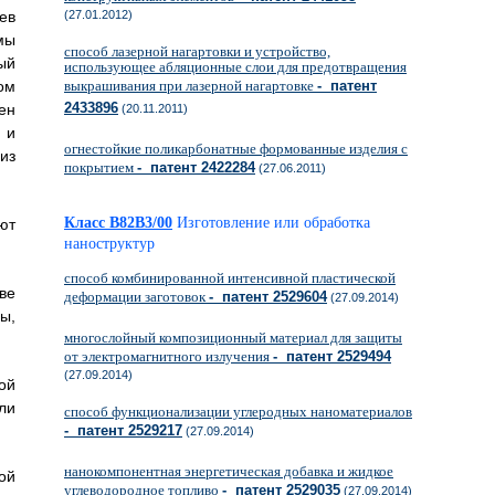
ев
(27.01.2012)
мы
способ лазерной нагартовки и устройство,
ый
использующее абляционные слои для предотвращения
ом
выкрашивания при лазерной нагартовке
- патент
2433896
ен
(20.11.2011)
 и
огнестойкие поликарбонатные формованные изделия с
из
покрытием
- патент 2422284
(27.06.2011)
Класс B82B3/00
Изготовление или обработка
ют
наноструктур
способ комбинированной интенсивной пластической
ве
деформации заготовок
- патент 2529604
(27.09.2014)
ы,
многослойный композиционный материал для защиты
от электромагнитного излучения
- патент 2529494
(27.09.2014)
ой
ли
способ функционализации углеродных наноматериалов
- патент 2529217
(27.09.2014)
нанокомпонентная энергетическая добавка и жидкое
ой
углеводородное топливо
- патент 2529035
(27.09.2014)