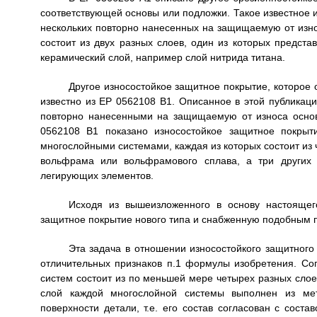
соответствующей основы или подложки. Такое известное и
нескольких повторно нанесенных на защищаемую от изно
состоит из двух разных слоев, один из которых предста
керамический слой, например слой нитрида титана.
Другое износостойкое защитное покрытие, которое 
известно из ЕР 0562108 В1. Описанное в этой публикац
повторно нанесенными на защищаемую от износа основ
0562108 В1 показано износостойкое защитное покрыт
многослойными системами, каждая из которых состоит из 
вольфрама или вольфрамового сплава, а три других
легирующих элементов.
Исходя из вышеизложенного в основу настоящег
защитное покрытие нового типа и снабженную подобным 
Эта задача в отношении износостойкого защитного
отличительных признаков п.1 формулы изобретения. Со
систем состоит из по меньшей мере четырех разных сло
слой каждой многослойной системы выполнен из мет
поверхности детали, т.е. его состав согласован с сос