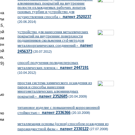
алюминиевых покрытий на внутренние
полости охлаждаемых рабочих лопаток
газовых турбин и устройство для
на
осуществления способа
- патент 2520237
ли
(20.06.2014)
5,
ой
устройство для нанесения металлических
покрытий на внутренние поверхности
ом
подшипников скольжения cvd-методом
ен
металлоорганических соединений
- патент
ой
2456373
(20.07.2012)
а,
способ получения полидисперсных
9)
металлических пленок
- патент 2447191
(10.04.2012)
простая система химического осаждения из
паров и способы нанесения
многометаллических алюминидных
ью
покрытий
- патент 2352685
(20.04.2009)
титановое изделие с повышенной коррозионной
стойкостью
- патент 2336366
ую
(20.10.2008)
им
металлизация основы (основ) способом осаждения из
парожидкостной фазы
- патент 2330122
(27.07.2008)