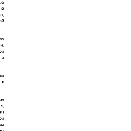
ой
ой
а,
ой
ую
и.
ой
 а
ию
 в
их
е,
из
ой
ом
из