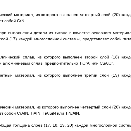
ческий материал, из которого выполнен четвертый слой (20) кажд
т собой CrN.
 при выполнении детали из титана в качестве основного материал
лой (17) каждой многослойной системы, представляет собой тита
ллический сплав, из которого выполнен второй слой (18) кажд
 алюминиевый сплав, предпочтительно TiCrAl или CuAlCr.
метный материал, из которого выполнен третий слой (19) кажд
ический материал, из которого выполнен четвертый слой (20) кажд
собой CrAIN, TiAIN, TiAlSiN или TiN/AlN.
 общая толщина слоев (17, 18, 19, 20) каждой многослойной систе