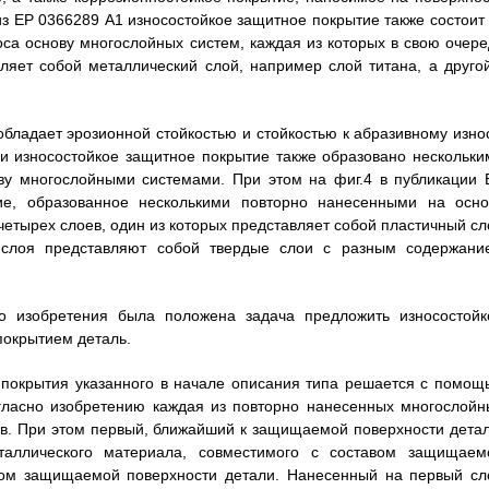
з ЕР 0366289 А1 износостойкое защитное покрытие также состоит 
са основу многослойных систем, каждая из которых в свою очере
вляет собой металлический слой, например слой титана, а другой
обладает эрозионной стойкостью и стойкостью к абразивному износ
ии износостойкое защитное покрытие также образовано нескольки
у многослойными системами. При этом на фиг.4 в публикации 
ие, образованное несколькими повторно нанесенными на осно
четырех слоев, один из которых представляет собой пластичный сл
 слоя представляют собой твердые слои с разным содержани
о изобретения была положена задача предложить износостойк
покрытием деталь.
 покрытия указанного в начале описания типа решается с помощ
гласно изобретению каждая из повторно нанесенных многослойн
ев. При этом первый, ближайший к защищаемой поверхности детал
аллического материала, совместимого с составом защищаем
тавом защищаемой поверхности детали. Нанесенный на первый сл