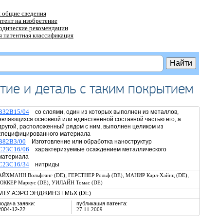
 общие сведения
атент на изобретение
тодические рекомендации
 патентная классификация
тие и деталь с таким покрытием
B32B15/04
со слоями, один из которых выполнен из металлов,
являющихся основной или единственной составной частью его, а
другой, расположенный рядом с ним, выполнен целиком из
специфицированного материала
B82B3/00
Изготовление или обработка наноструктур
C23C16/06
характеризуемые осаждением металлического
материала
C23C16/34
нитриды
,
,
,
АЙХМАНН Вольфганг (DE)
ГЕРСТНЕР Рольф (DE)
МАНИР Карл-Хайнц (DE)
,
ЮККЕР Маркус (DE)
УИЛАЙН Томас (DE)
МТУ АЭРО ЭНДЖИНЗ ГМБХ (DE)
подача заявки:
публикация патента:
2004-12-22
27.11.2009