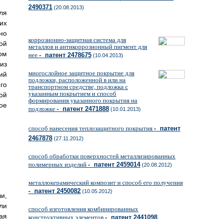
2490371
(20.08.2013)
ля
их
но
коррозионно-защитная система для
ой
металлов и антикоррозионный пигмент для
ом
нее
- патент 2478675
(10.04.2013)
из
многослойное защитное покрытие для
ий
подложки, расположенной в или на
го
транспортном средстве, подложка с
указанным покрытием и способ
ой
формирования указанного покрытия на
ое
подложке
- патент 2471888
(10.01.2013)
способ нанесения теплозащитного покрытия
- патент
2467878
(27.11.2012)
способ обработки поверхностей металлизированных
полимерных изделий
- патент 2459014
(20.08.2012)
металлокерамический композит и способ его получения
- патент 2450082
(10.05.2012)
и,
ли
способ изготовления комбинированных
ая
конструктивных элементов
- патент 2441098