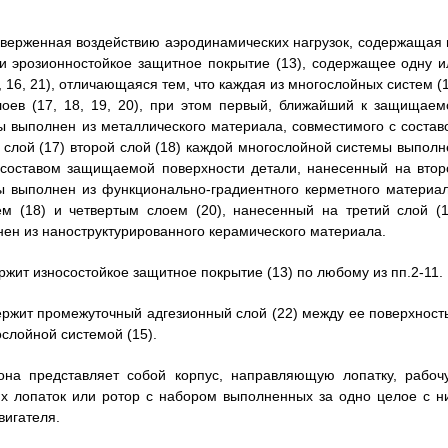
подверженная воздействию аэродинамических нагрузок, содержащая 
ти эрозионностойкое защитное покрытие (13), содержащее одну и
16, 21), отличающаяся тем, что каждая из многослойных систем (1
лоев (17, 18, 19, 20), при этом первый, ближайший к защищаем
мы выполнен из металлического материала, совместимого с состав
слой (17) второй слой (18) каждой многослойной системы выполн
с составом защищаемой поверхности детали, нанесенный на втор
мы выполнен из функционально-градиентного керметного материал
 (18) и четвертым слоем (20), нанесенный на третий слой (1
нен из наноструктурированного керамического материала.
ержит износостойкое защитное покрытие (13) по любому из пп.2-11.
держит промежуточный адгезионный слой (22) между ее поверхност
ослойной системой (15).
 она представляет собой корпус, направляющую лопатку, рабоч
их лопаток или ротор с набором выполненных за одно целое с н
вигателя.