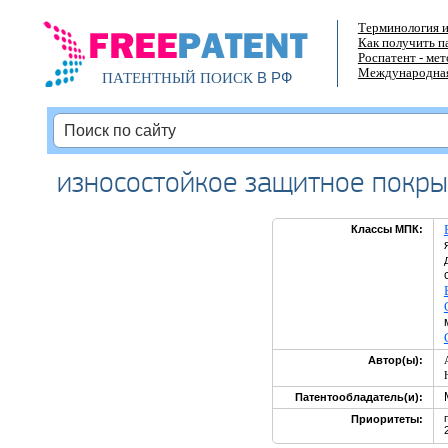
Терминология и
Как получить п
Роспатент - ме
Международная
В РФ
ПАТЕНТНЫЙ ПОИСК
износостойкое защитное покры
Классы МПК:
Автор(ы):
Патентообладатель(и):
Приоритеты: