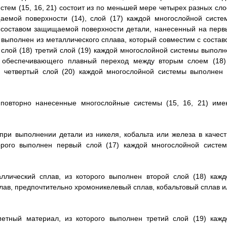
тем (15, 16, 21) состоит из по меньшей мере четырех разных сло
щаемой поверхности (14), слой (17) каждой многослойной систе
с составом защищаемой поверхности детали, нанесенный на перв
 выполнен из металлического сплава, который совместим с состав
слой (18) третий слой (19) каждой многослойной системы выполн
а, обеспечивающего плавный переход между вторым слоем (18)
) четвертый слой (20) каждой многослойной системы выполнен 
 повторно нанесенные многослойные системы (15, 16, 21) име
 при выполнении детали из никеля, кобальта или железа в качест
орого выполнен первый слой (17) каждой многослойной систем
ллический сплав, из которого выполнен второй слой (18) кажд
лав, предпочтительно хромоникелевый сплав, кобальтовый сплав и
метный материал, из которого выполнен третий слой (19) кажд