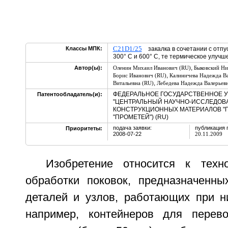
C21D1/25
Классы МПК:
закалка в сочетании с отпу
300° C и 600° C, те термическое улучш
,
Автор(ы):
Оленин Михаил Иванович (RU)
Быковский Ни
,
Борис Иванович (RU)
Калиничева Надежда Ва
,
Витальевна (RU)
Лебедева Надежда Валерьев
ФЕДЕРАЛЬНОЕ ГОСУДАРСТВЕННОЕ 
Патентообладатель(и):
"ЦЕНТРАЛЬНЫЙ НАУЧНО-ИССЛЕДОВ
КОНСТРУКЦИОННЫХ МАТЕРИАЛОВ "П
"ПРОМЕТЕЙ") (RU)
подача заявки:
публикация 
Приоритеты:
2008-07-22
20.11.2009
Изобретение относится к техн
обработки поковок, предназначенны
деталей и узлов, работающих при ни
например, контейнеров для перево