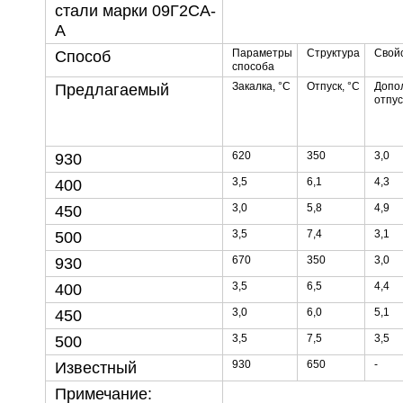
стали марки 09Г2СА-
А
Параметры
Структура
Свой
Способ
способа
Закалка, °С
Отпуск, °С
Допол
Предлагаемый
отпус
620
350
3,0
930
3,5
6,1
4,3
400
3,0
5,8
4,9
450
3,5
7,4
3,1
500
670
350
3,0
930
3,5
6,5
4,4
400
3,0
6,0
5,1
450
3,5
7,5
3,5
500
930
650
-
Известный
Примечание: