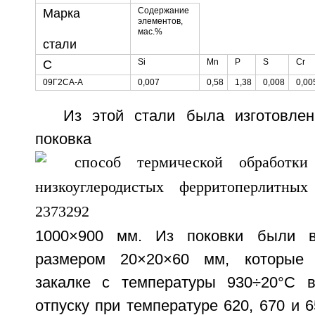
Содержание
Марка
элементов,
мас.%
стали
Si
Mn
Р
S
Cr
С
09Г2СА-А
0,007
0,58
1,38
0,008
0,00
Из этой стали была изготовлен
поковка ра
1000×900 мм. Из поковки были в
размером 20×20×60 мм, которые 
закалке с температуры 930÷20°С 
отпуску при температуре 620, 670 и 