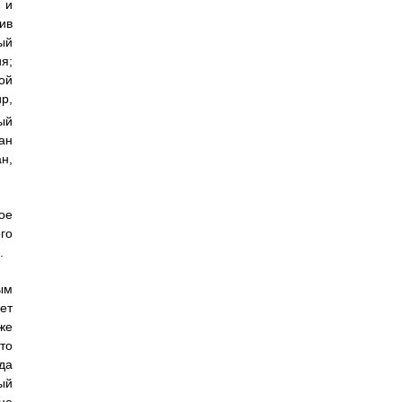
 и
ив
ый
я;
ой
р,
ый
ан
н,
ое
го
.
ым
ет
же
то
да
ый