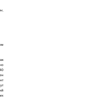
ы,
ом
ак
но
40
ен
нт
ут
ий
их