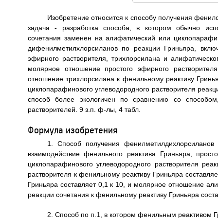
Изобретение относится к способу получения фенил
задача - разработка способа, в котором обычно исп
сочетания заменен на алифатический или циклопараф
дифенилметилхлорсиланов по реакции Гриньяра, вклю
эфирного растворителя, трихлорсилана и алифатическо
молярное отношение простого эфирного растворителя
отношение трихлорсилана к фенильному реактиву Гринья
циклопарафинового углеводородного растворителя реакци
способ более экологичен по сравнению со способом
растворителей. 9 з.п. ф-лы, 4 табл.
Формула изобретения
1. Способ получения фенилметилдихлорсиланов
взаимодействие фенильного реактива Гриньяра, прост
циклопарафинового углеводородного растворителя реа
растворителя к фенильному реактиву Гриньяра составляе
Гриньяра составляет 0,1 к 10, и молярное отношение ал
реакции сочетания к фенильному реактиву Гриньяра состав
2. Способ по п.1, в котором фенильным реактивом 