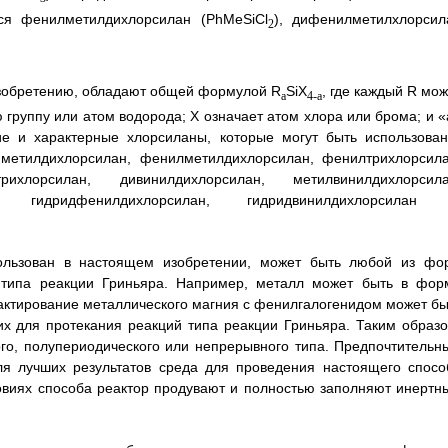
тся фенилметилдихлорсилан (PhMeSiCl
), дифенилметилхлорсил
2
зобретению, обладают общей формулой R
SiX
, где каждый R мо
a
4-a
 группу или атом водорода; X означает атом хлора или брома; и «
е и характерные хлорсиланы, которые могут быть использован
иметилдихлорсилан, фенилметилдихлорсилан, фенилтрихлорсила
рихлорсилан, дивинилдихлорсилан, метилвинилдихлорсила
ан, гидридфенилдихлорсилан, гидридвинилдихлорсилан
ользован в настоящем изобретении, может быть любой из фо
 типа реакции Гриньяра. Например, металл может быть в фор
нтактирование металлического магния с фенилгалогенидом может бы
их для протекания реакций типа реакции Гриньяра. Таким образо
ого, полупериодического или непрерывного типа. Предпочтительн
ля лучших результатов среда для проведения настоящего спосо
овиях способа реактор продувают и полностью заполняют инертн