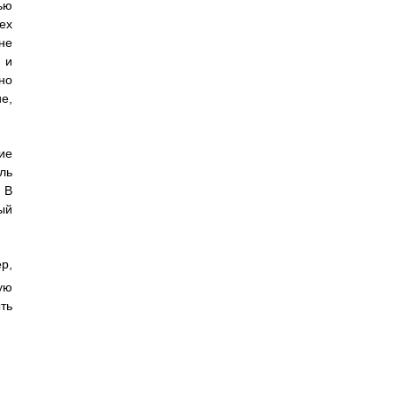
ью
сех
не
 и
но
е,
ие
ль
 В
ый
ер,
ую
ть