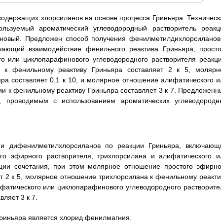
содержащих хлорсиланов на основе процесса Гриньяра. Техническ
ользуемый ароматический углеводородный растворитель реакц
иновый. Предложен способ получения фенилметилдихлорсиланов
чающий взаимодействие фенильного реактива Гриньяра, просто
го или циклопарафинового углеводородного растворителя реакци
 к фенильному реактиву Гриньяра составляет 2 к 5, молярн
ра составляет 0,1 к 10, и молярное отношение алифатического и
и к фенильному реактиву Гриньяра составляет 3 к 7. Предложенн
, проводимым с использованием ароматических углеводородн
 и дифенилметилхлорсиланов по реакции Гриньяра, включающ
ого эфирного растворителя, трихлорсилана и алифатического и
кции сочетания, при этом молярное отношение простого эфирно
т 2 к 5, молярное отношение трихлорсилана к фенильному реакти
ифатического или циклопарафинового углеводородного растворите
ляет 3 к 7.
Гриньяра является хлорид фенилмагния.