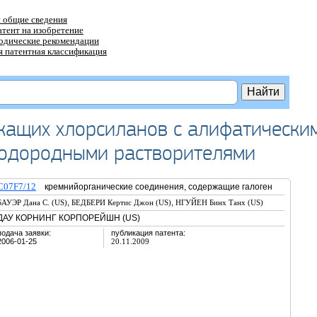
 общие сведения
атент на изобретение
тодические рекомендации
 патентная классификация
жащих хлорсиланов с алифатически
одородными растворителями
C07F7/12
кремнийорганические соединения, содержащие галоген
,
,
БАУЭР Дана С. (US)
БЕДБЕРИ Кертис Джон (US)
НГУЙЕН Бинх Танх (US)
ДАУ КОРНИНГ КОРПОРЕЙШН (US)
подача заявки:
публикация патента:
2006-01-25
20.11.2009