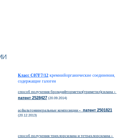
ми
Класс C07F7/12
кремнийорганические соединения,
содержащие галоген
способ получения бромдифторметил(триметил)силана
-
патент 2528427
(20.09.2014)
асфальтоминеральные композиции
- патент 2501821
(20.12.2013)
способ получения трихлорсилана и тетрахлорсилана
-