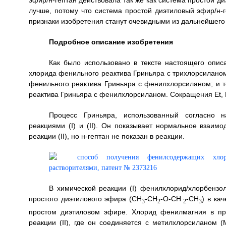
эфир/н-гептан действовала так же как система простой ди
лучше, потому что система простой диэтиловый эфир/н-
признаки изобретения станут очевидными из дальнейшего
Подробное описание изобретения
Как было использовано в тексте настоящего опис
хлорида фенильного реактива Гриньяра с трихлорсиланом
фенильного реактива Гриньяра с фенилхлорсиланом; и 
реактива Гриньяра с фенилхлорсиланом. Сокращения Et, M
Процесс Гриньяра, использованный согласно 
реакциями (I) и (II). Он показывает нормальное взаимо
реакции (II), но н-гептан не показан в реакции.
В химической реакции (I) фенилхлорид/хлорбензол
простого диэтилового эфира (CH
-CH
-O-CH
-CH
) в ка
3
2
2
3
простом диэтиловом эфире. Хлорид фенилмагния в пр
реакции (II), где он соединяется с метилхлорсиланом (