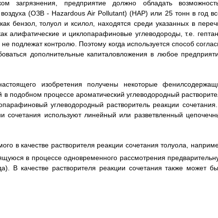
ком загрязнения, предприятие должно обладать возможност
оздуха (ОЗВ - Hazardous Air Pollutant) (HAP) или 25 тонн в год в
ак бензол, толуол и ксилол, находятся среди указанных в переч
ак алифатические и циклопарафиновые углеводороды, т.е. гептан
, не подлежат контролю. Поэтому когда используется способ соглас
ебоваться дополнительные капиталовложения в любое предприяти
настоящего изобретения получены некоторые фенилсодержащ
й в подобном процессе ароматический углеводородный растворите
опарафиновый углеводородный растворитель реакции сочетания.
ции сочетания используют линейный или разветвленный цепочечн
уемого в качестве растворителя реакции сочетания толуола, наприм
дящуюся в процессе одновременного рассмотрения предварительн
а). В качестве растворителя реакции сочетания также может бы