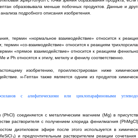
этиловый эфир/толуол с точки зрения образования продукта, если 
гептан образовывала меньше побочных продуктов. Данные и друг
 анализа подробного описания изобретения.
ания, термин «нормальное взаимодействие» относится к реакци
; термин «со-взаимодействие» относится к реакциям трихлорсила
термин «прямое взаимодействие» относится к реакциям фенильно
e и Ph относятся к этилу, метилу и фенилу соответственно.
настоящему изобретению, проиллюстрирован ниже химически
действие. н-Гептан также является одним из продуктов химическ
 (PhCl) соединяется с металлическим магнием (Mg) в присутств
честве растворителя с получением хлорида фенилмагния (PhMgCl)
остом диэтиловом эфире после этого используется в химическ
MeSiCl
) и предпочтительным растворителем реакции сочетания 
3