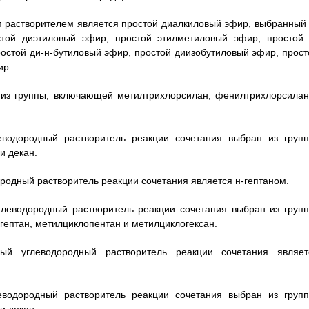
ым растворителем является простой диалкиловый эфир, выбранный 
той диэтиловый эфир, простой этилметиловый эфир, простой 
остой ди-н-бутиловый эфир, простой диизобутиловый эфир, прост
ир.
н из группы, включающей метилтрихлорсилан, фенилтрихлорсилан
еводородный растворитель реакции сочетания выбран из групп
и декан.
ородный растворитель реакции сочетания является н-гептаном.
глеводородный растворитель реакции сочетания выбран из групп
гептан, метилциклопентан и метилциклогексан.
ый углеводородный растворитель реакции сочетания являет
еводородный растворитель реакции сочетания выбран из групп