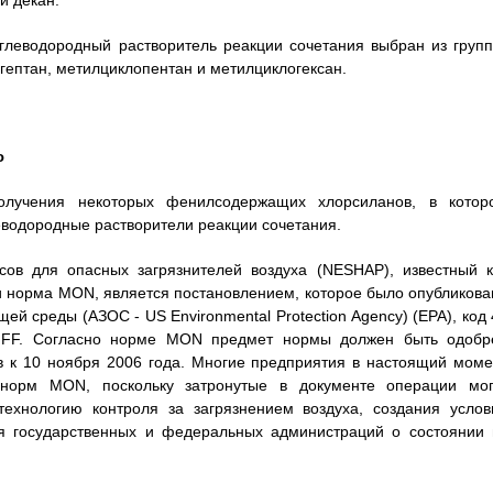
и декан.
глеводородный растворитель реакции сочетания выбран из групп
гептан, метилциклопентан и метилциклогексан.
ю
олучения некоторых фенилсодержащих хлорсиланов, в котор
водородные растворители реакции сочетания.
ов для опасных загрязнителей воздуха (NESHAP), известный к
 норма MON, является постановлением, которое было опубликова
й среды (АЗОС - US Environmental Protection Agency) (EPA), код 
FFFF. Согласно норме MON предмет нормы должен быть одобр
в к 10 ноября 2006 года. Многие предприятия в настоящий моме
норм MON, поскольку затронутые в документе операции мог
технологию контроля за загрязнением воздуха, создания услов
я государственных и федеральных администраций о состоянии 