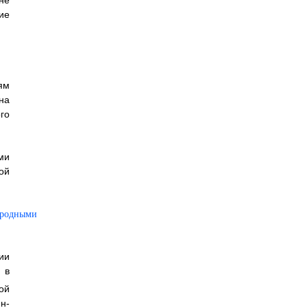
не
ие
ям
на
го
ми
ой
ии
 в
ой
н-