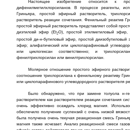
Настоящее изобретение относится к про
дифенилметилхлорсиланов. В процессе реагенты, ис
Гриньяра, простой эфирный растворитель, трихлор
растворитель реакции сочетания. Фенильный реактив Г
простой эфирный растворитель представляет собой прост
диэтиловй эфир (Et
O), простой этилметиловый эфир, 
2
простой ди-н-бутиловый эфир, простой диизобутиловый 
эфир; алифатический или циклопарафиновый углеводоро
или циклогексан соответственно; и трихлорсила
фенилтрихлорсилан или винилтрихлорсилан.
Молярное отношение простого эфирного растворит
соотношение трихлорсилана к фенильному реактиву Грин
или циклопарафинового углеводородного растворителя реа
Было обнаружено, что при замене толуола н-г
растворителем как растворителем реакции сочетания сис
очень эффективно осаждать хлорид магния. Использо
обеспечило получение суспензий с очень низкой вязкос
была получена очень текучая реакционная смесь Гринья
магния также исчезает. Анализ реакционной смеси газо