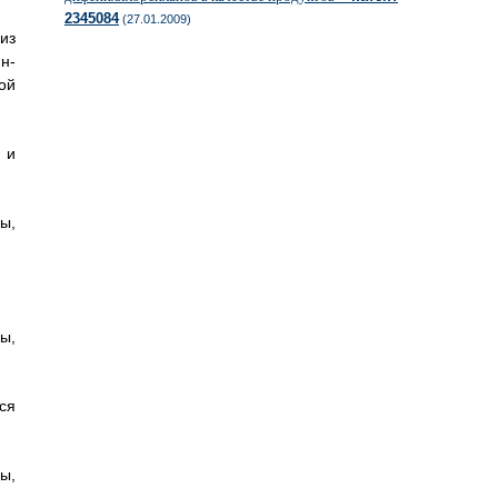
2345084
(27.01.2009)
из
н-
ой
 и
ы,
ы,
ся
ы,