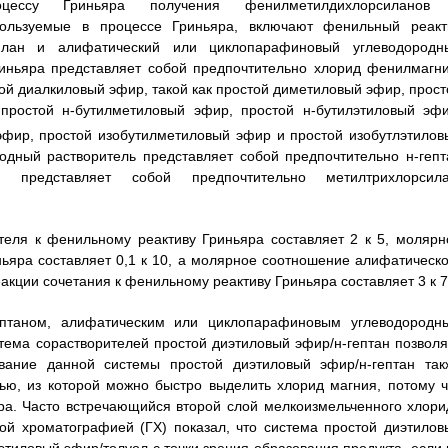
цессу Гриньяра получения фенилметилдихлорсиланов
пользуемые в процессе Гриньяра, включают фенильный реакт
силан и алифатический или циклопарафиновый углеводородн
риньяра представляет собой предпочтительно хлорид фенилмагни
ой диалкиловый эфир, такой как простой диметиловый эфир, прост
простой н-бутилметиловый эфир, простой н-бутилэтиловый эфи
эфир, простой изобутилметиловый эфир и простой изобутлэтилов
дный растворитель представляет собой предпочтительно н-гепт
н представляет собой предпочтительно метилтрихлорсила
еля к фенильному реактиву Гриньяра составляет 2 к 5, молярн
ьяра составляет 0,1 к 10, а молярное соотношение алифатическо
кции сочетания к фенильному реактиву Гриньяра составляет 3 к 7
ептаном, алифатическим или циклопарафиновым углеводородн
тема сорастворителей простой диэтиловый эфир/н-гептан позволя
вание данной системы простой диэтиловый эфир/н-гептан так
тью, из которой можно быстро выделить хлорид магния, потому ч
ра. Часто встречающийся второй слой мелкоизмельченного хлори
вой хроматографией (ГХ) показал, что система простой диэтилов