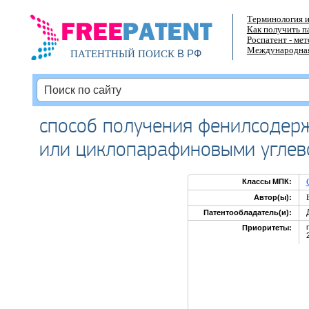
Терминология и
Как получить п
Роспатент - ме
Международная
В РФ
ПАТЕНТНЫЙ ПОИСК
способ получения фенилсодер
или циклопарафиновыми углев
Классы МПК:
Автор(ы):
Патентообладатель(и):
Приоритеты: