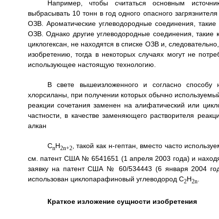
Например, чтобы считаться основным источни
выбрасывать 10 тонн в год одного опасного загрязнителя в
ОЗВ. Ароматические углеводородные соединения, такие к
ОЗВ. Однако другие углеводородные соединения, такие к
циклогексан, не находятся в списке ОЗВ и, следовательно
изобретению, тогда в некоторых случаях могут не потр
использующее настоящую технологию.
В свете вышеизложенного и согласно способу 
хлорсиланы, при получении которых обычно используемы
реакции сочетания заменен на алифатический или цикл
частности, в качестве заменяющего растворителя реак
алкан
C
H
, такой как н-гептан, вместо часто использ
n
2n+2
см. патент США № 6541651 (1 апреля 2003 года) и нахо
заявку на патент США № 60/534443 (6 января 2004 год
использован циклопарафиновый углеводород C
H
.
2
2n
Краткое изложение сущности изобретения