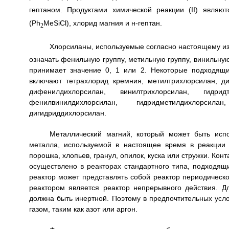
гептаном. Продуктами химической реакции (II) являю
(Ph
MeSiCl), хлорид магния и н-гептан.
2
Хлорсиланы, используемые согласно настоящему и
означать фенильную группу, метильную группу, винильную
принимает значение 0, 1 или 2. Некоторые подходящи
включают тетрахлорид кремния, метилтрихлорсилан, д
дифенилдихлорсилан, винилтрихлорсилан, гидридт
фенилвинилдихлорсилан, гидридметилдихлорсил
дигидриддихлорсилан.
Металлический магний, который может быть исп
металла, используемой в настоящее время в реакции
порошка, хлопьев, гранул, опилок, куска или стружки. Ко
осуществлено в реакторах стандартного типа, подходящ
реактор может представлять собой реактор периодическ
реактором является реактор непрерывного действия. Д
должна быть инертной. Поэтому в предпочтительных усл
газом, таким как азот или аргон.