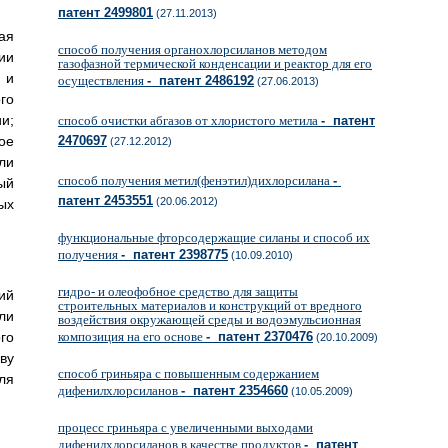
патент 2499801
(27.11.2013)
ая
способ получения органохлорсиланов методом
ии
газофазной термической конденсации и реактор для его
 и
осуществления
- патент 2486192
(27.06.2013)
го
и;
способ очистки абгазов от хлористого метила
- патент
ое
2470697
(27.12.2012)
ли
способ получения метил(фенэтил)дихлорсилана
-
ый
патент 2453551
(20.06.2012)
ых
функциональные фторсодержащие силаны и способ их
получения
- патент 2398775
(10.09.2010)
гидро- и олеофобное средство для защиты
ий
строительных материалов и конструкций от вредного
ли
воздействия окружающей среды и водоэмульсионная
го
композиция на его основе
- патент 2370476
(20.10.2009)
ву
способ гриньяра с повышенным содержанием
ля
дифенилхлорсиланов
- патент 2354660
(10.05.2009)
процесс гриньяра с увеличенными выходами
дифенилхлорсиланов в качестве продуктов
- патент