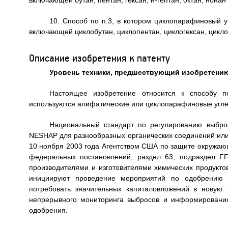
включающей бутан, пентан, гексан, н-гептан, октан, нонан 
10. Способ по п.3, в котором циклопарафиновый у
включающей циклобутан, циклопентан, циклогексан, цикло
Описание изобретения к патенту
Уровень техники, предшествующий изобретени
Настоящее изобретение относится к способу п
используются алифатические или циклопарафиновые угле
Национальный стандарт по регулированию выброс
NESHAP для разнообразных органических соединений или
10 ноября 2003 года Aгентством США по защите окружающе
федеральных постановлений, раздел 63, подраздел 
производителями и изготовителями химических продукто
инициируют проведение мероприятий по одобрению 
потребовать значительных капиталовложений в новую 
непрерывного мониторинга выбросов и информировани
одобрения.