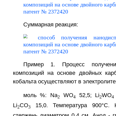
Суммарная реакция:
Пример 1. Процесс получени
композиций на основе двойных кар
кобальта осуществляют в электролит
моль %: Na
WO
52,5; Li
WO
2
4
2
4
Li
CO
15,0. Температура 900°С. 
2
3
стержень диаметром 0,4 см. Анод - 