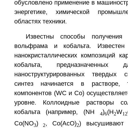
обусловлено применение в машиностр
энергетике, химической промышл
областях техники.
Известны способы получения 
вольфрама и кобальта. Известен
нанокристаллических композиций к
кобальта, предназначенных д
наноструктурированных твердых с
синтез начинается в растворе, 
компонентов (WC и Co) осуществляет
уровне. Коллоидные растворы с
кобальта (например, (NH
)
(H
W
4
6
2
12
Co(NO
)
, Co(AcO)
) высушивают 
3
2
2