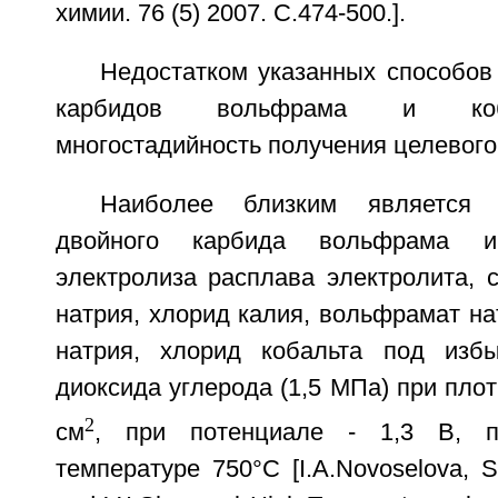
химии. 76 (5) 2007. С.474-500.].
Недостатком указанных способов
карбидов вольфрама и коб
многостадийность получения целевого
Наиболее близким является 
двойного карбида вольфрама и
электролиза расплава электролита, 
натрия, хлорид калия, вольфрамат н
натрия, хлорид кобальта под изб
диоксида углерода (1,5 МПа) при плотн
2
см
, при потенциале - 1,3 В, п
температуре 750°С [I.A.Novoselova, S.