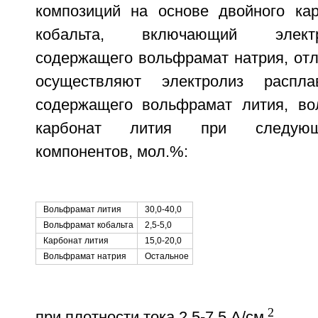
композиций на основе двойного ка
кобальта, включающий элект
содержащего вольфрамат натрия, отл
осуществляют электролиз распла
содержащего вольфрамат лития, во
карбонат лития при следующ
компонентов, мол.%:
Вольфрамат лития
30,0-40,0
Вольфрамат кобальта
2,5-5,0
Карбонат лития
15,0-20,0
Вольфрамат натрия
Остальное
2
при плотности тока 2,5-7,5 А/см
.