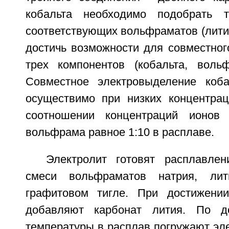
кобальта необходимо подобрать т
соответствующих вольфраматов (лития
достичь возможности для совместног
трех компонентов (кобальта, воль
Совместное электровыделение коб
осуществимо при низких концентраци
соотношении концентраций ионов
вольфрама равное 1:10 в расплаве.
Электролит готовят расплавле
смеси вольфраматов натрия, ли
графитовом тигле. При достижени
добавляют карбонат лития. По д
температуры в расплав погружают эл