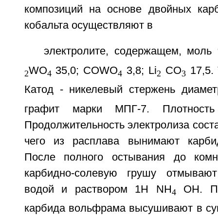
композиций на основе двойных кар
кобальта осуществляют в
электролите, содержащем, моль
WO
35,0; COWO
3,8; Li
CO
17,5.
2
4
4
2
3
Катод - никелевый стержень диамет
графит марки МПГ-7. Плотност
Продолжительность электролиза соста
чего из расплава вынимают карбид
После полного остывания до комн
карбидно-солевую грушу отмывают
водой и раствором 1Н NH
OH. По
4
карбида вольфрама высушивают в с