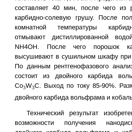
составляет 40 мин, после чего из
карбидно-солевую грушу. После по
комнатной температуры карбид
отмывают дистиллированной вод
NH4OH. После чего порошок ка
высушивают в сушильном шкафу при 
По данным рентгенофазового анали
состоит из двойного карбида вол
Co
W
C. Выход по току 85-90%. Раз
3
3
двойного карбида вольфрама и кобаль
Технический результат изобрет
возможности получения нанодис