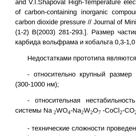
and V.I.Shapoval High-Temperature elec
of carbon-containing inorganic compo
carbon dioxide pressure // Journal of Min
(1-2) B(2003) 281-293.]. Размер част
карбида вольфрама и кобальта 0,3-1,0 
Недостатками прототипа являются
- относительно крупный размер 
(300-1000 нм);
- относительная нестабильность
системы Na
WO
-Na
W
O
-CoCl
-CO
2
4
2
2
7
2
- технические сложности проведен