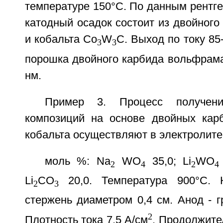
температуре 150°С. По данным рентг
катодный осадок состоит из двойног
и кобальта Co
W
C. Выход по току 85
3
3
порошка двойного карбида вольфрама
нм.
Пример 3. Процесс получени
композиций на основе двойных кар
кобальта осуществляют в электролит
моль %: Na
WO
35,0; Li
WO
2
4
2
4
Li
CO
20,0. Температура 900°C. 
2
3
стержень диаметром 0,4 см. Анод - 
2
Плотность тока 7,5 А/см
. Продолжите