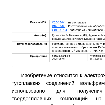
C25C5/04
Классы МПК:
из расплавов
B82B3/00
Изготовление или обработк
C01B31/34
вольфрама или молибд
,
Автор(ы):
Кушхов Хасби Билялович (RU)
Адамокова Ма
,
Виталий Анатольевич (RU)
Карданов Анзор Л
Государственное образовательное уч
Патентообладатель(и):
профессионального образования Каба
государственный университет им. Х.М.
подача заявки:
публикация 
Приоритеты:
2008-08-04
10.11.2009
Изобретение относится к электро
тугоплавких соединений вольфр
использовано для получения
твердосплавных композиций на