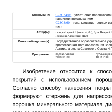
C23C24/06
Классы МПК:
уплотнение порошкового 
например прокатыванием
C23C8/60
использование твердых вещ
паст
,
Автор(ы):
Лазарев Сергей Юрьевич (RU)
Зуев Валерий 
Геннадий Алексеевич (RU)
Государственное образовательное уч
Патентообладатель(и):
профессионального образования Воен
Адмирала Флота Советского Союза Н.
подача заявки:
публикация 
Приоритеты:
2008-01-30
10.11.2009
Изобретение относится к спос
покрытий с использованием порош
Согласно способу нанесения покры
формируют стержень для напрессов
порошка минерального материала дис