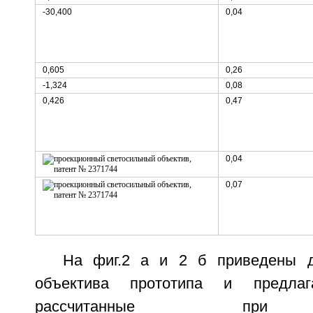
-30,400
0,04
0,605
0,26
-1,324
0,08
0,426
0,47
0,04
0,07
На фиг.2 а и 2 б приведены 
объектива прототипа и предлага
рассчитанные при 