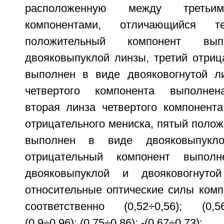
расположенную между треть
компонентами, отличающийся 
положительный компонент в
двояковыпуклой линзы, третий отриц
выполнен в виде двояковогнутой л
четвертого компонента выполнен
вторая линза четвертого компонент
отрицательного мениска, пятый поло
выполнен в виде двояковыпукл
отрицательный компонент выпол
двояковыпуклой и двояковогнуто
относительные оптические силы комп
соответственно (0,52÷0,56); (0,56÷
(0,9÷0,96); (0,75÷0,86); -(0,67÷0,73);