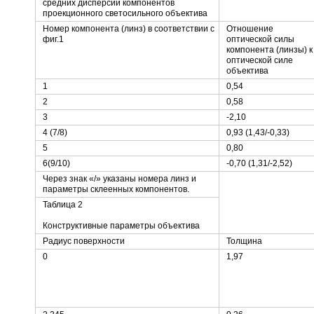
средних дисперсий компонентов
проекционного светосильного объектива
Номер компонента (линз) в соответствии с
Отношение
фиг.1
оптической силы
компонента (линзы) к
оптической силе
объектива
1
0,54
2
0,58
3
-2,10
4 (7/8)
0,93 (1,43/-0,33)
5
0,80
6(9/10)
-0,70 (1,31/-2,52)
Через знак «/» указаны номера линз и
параметры склеенных компонентов.
Таблица 2
Конструктивные параметры объектива
Радиус поверхности
Толщина
0
1,97