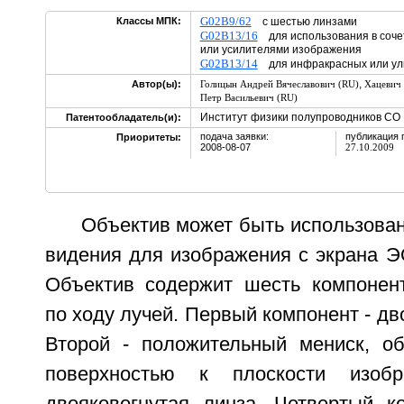
G02B9/62
Классы МПК:
с шестью линзами
G02B13/16
для использования в соче
или усилителями изображения
G02B13/14
для инфракрасных или ул
,
Автор(ы):
Голицын Андрей Вячеславович (RU)
Хацевич 
Петр Васильевич (RU)
Институт физики полупроводников СО 
Патентообладатель(и):
подача заявки:
публикация 
Приоритеты:
2008-08-07
27.10.2009
Объектив может быть использован
видения для изображения с экрана Э
Объектив содержит шесть компонен
по ходу лучей. Первый компонент - дв
Второй - положительный мениск, о
поверхностью к плоскости изобр