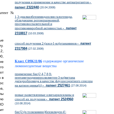
получения и применение в качестве антиагрегантов
-
патент 2322440
(20.04.2008)
1,3-диалкилбензимидазолия галогениды,
обладающие регенерационной,
противовоспалительной и
противомикробной активностью
- патент
2318817
(10.03.2008)
ые
способ получения 2-(азол-1-ил)этанаминов
- патент
ry.
2317984
(27.02.2008)
2,
00,
Класс C09K11/06
содержащие органические
ие
люминесцентные вещества
го
ют
применение бис(2,4,7,8,9-
 в
пентаметилдипирролилметен-3-ил)метана
дигидробромида в качестве флуоресцентного сенсора
ос
на катион цинка(ii)
- патент 2527461
(27.08.2014)
ра,
лы
новые разветвленные олигоарилсиланы и
ую
способ их получения
- патент 2524960
(10.08.2014)
МО
ит
бис[2-(n-тозиламино)бензилиден-4'-