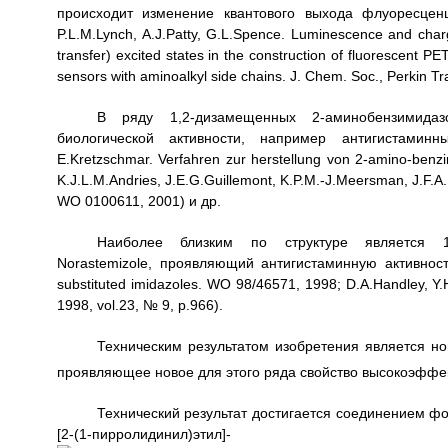
происходит изменение квантового выхода флуоресценц
P.L.M.Lynch, A.J.Patty, G.L.Spence. Luminescence and charg
transfer) excited states in the construction of fluorescent 
sensors with aminoalkyl side chains. J. Chem. Soc., Perkin Tr
В ряду 1,2-дизамещенных 2-аминобензимида
биологической активности, например антигистаминны
E.Kretzschmar. Verfahren zur herstellung von 2-amino-ben
K.J.L.M.Andries, J.E.G.Guillemont, K.P.M.-J.Meersman, J.F.A.L
WO 0100611, 2001) и др.
Наиболее близким по структуре является 1-(
Norastemizole, проявляющий антигистаминную активность 
substituted imidazoles. WO 98/46571, 1998; D.A.Handley, Y.
1998, vol.23, № 9, p.966).
Техническим результатом изобретения является н
проявляющее новое для этого ряда свойство высокоэффе
Технический результат достигается соединением фо
[2-(1-пирролидинил)этил]-