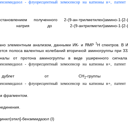
новлением полученного 2-(9-ан-трилметилен)амино-1-[2-(
ридом натрия до 2-(9-антрилметил)амино-1-[2-(
1
зано элементным анализом, данными ИК- и ЯМР
Н спектров. В И
еется полоса валентных колебаний вторичной аминогруппы при 33
гналы от протона аминогруппы в виде уширенного сигнала
дублет от СН
-группы 
2
ым фрагментом.
оединения.
инил)этил]-бензимидазол (I)