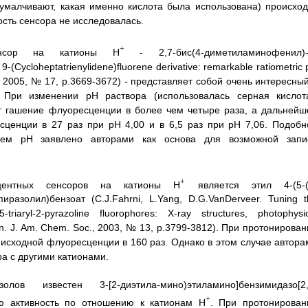
 умалчивают, какая именно кислота была использована) происход
сть сенсора не исследовалась.
+
сенсор на катионы H
- 2,7-бис(4-диметиламинофенил)-
Cycloheptatrienylidene)fluorene derivative: remarkable ratiometric
t., 2005, № 17, p.3669-3672) - представляет собой очень интересны
 При изменении рН раствора (использовалась серная кислота
ит гашение флуоресценции в более чем четыре раза, а дальнейш
сценции в 27 раз при рН 4,00 и в 6,5 раз при рН 7,06. Подобн
ием рН заявлено авторами как основа для возможной запи
+
центных сенсоров на катионы Н
является этил 4-(5-(
иразолил)бензоат (С.J.Fahrni, L.Yang, D.G.VanDerveer. Tuning t
triaryl-2-pyrazoline fluorophores: X-ray structures, photophysic
ation. J. Am. Chem. Soc., 2003, № 13, p.3799-3812). При протонирова
исходной флуоресценции в 160 раз. Однако в этом случае автора
а с другими катионами.
 известен 3-[2-диэтила-мино)этиламино]бензимидазо[2,
+
ую активность по отношению к катионам Н
. При протонирован