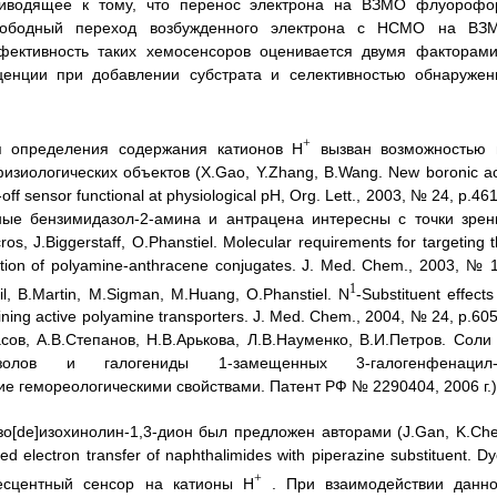
риводящее к тому, что перенос электрона на ВЗМО флуорофо
 свободный переход возбужденного электрона с НСМО на ВЗ
ективность таких хемосенсоров оценивается двумя факторами
ценции при добавлении субстрата и селективностью обнаружен
+
я определения содержания катионов Н
вызван возможностью 
зиологических объектов (X.Gao, Y.Zhang, В.Wang. New boronic ac
ff sensor functional at physiological pH, Org. Lett., 2003, № 24, p.46
ные бензимидазол-2-амина и антрацена интересны с точки зрен
, J.Biggerstaff, О.Phanstiel. Molecular requirements for targeting 
uation of polyamine-anthracene conjugates. J. Med. Chem., 2003, № 
1
eil, B.Martin, M.Sigman, M.Huang, O.Phanstiel. N
-Substituent effects
taining active polyamine transporters. J. Med. Chem., 2004, № 24, р.60
сов, А.В.Степанов, Н.В.Арькова, Л.В.Науменко, В.И.Петров. Соли 
идазолов и галогениды 1-замещенных 3-галогенфенацил-
е гемореологическими свойствами. Патент РФ № 2290404, 2006 г.)
зо[de]изохинолин-1,3-дион был предложен авторами (J.Gan, K.Che
d electron transfer of naphthalimides with piperazine substituent. D
+
ресцентный сенсор на катионы H
. При взаимодействии данно