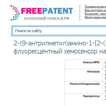
Терминология и
Как получить п
Роспатент - ме
Международная
В РФ
ПАТЕНТНЫЙ ПОИСК
2-(9-антрилметил)амино-1-[2-
флуоресцентный хемосенсор на
Классы МПК:
Автор(ы):
Патентообладатель(и):
Приоритеты: