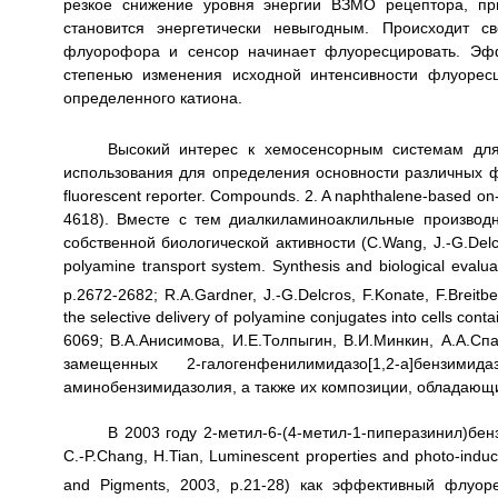
резкое снижение уровня энергии ВЗМО рецептора, п
становится энергетически невыгодным. Происходит
флуорофора и сенсор начинает флуоресцировать. Эфф
степенью изменения исходной интенсивности флуорес
определенного катиона.
Высокий интерес к хемосенсорным системам дл
использования для определения основности различных фи
fluorescent reporter. Compounds. 2. A naphthalene-based on-o
4618). Вместе с тем диалкиламиноаклильные производ
собственной биологической активности (С.Wang, J.-G.Delcros
polyamine transport system. Synthesis and biological eval
p.2672-2682; R.A.Gardner, J.-G.Delcros, F.Konate, F.Breitb
the selective delivery of polyamine conjugates into cells con
6069; В.А.Анисимова, И.Е.Толпыгин, В.И.Минкин, А.А.Спа
замещенных 2-галогенфенилимидазо[1,2-а]бензим
аминобензимидазолия, а также их композиции, обладающи
В 2003 году 2-метил-6-(4-метил-1-пиперазинил)бен
C.-P.Chang, H.Tian, Luminescent properties and photo-induce
and Pigments, 2003, p.21-28) как эффективный флуо