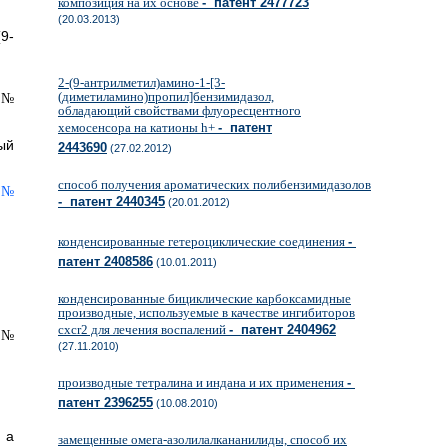
композиция на их основе
- патент 2477723
(20.03.2013)
9-
2-(9-антрилметил)амино-1-[3-
(диметиламино)пропил]бензимидазол,
обладающий свойствами флуоресцентного
хемосенсора на катионы h+
- патент
ый
2443690
(27.02.2012)
способ получения ароматических полибензимидазолов
- патент 2440345
(20.01.2012)
конденсированные гетероциклические соединения
-
патент 2408586
(10.01.2011)
конденсированные бициклические карбоксамидные
производные, используемые в качестве ингибиторов
схсr2 для лечения воспалений
- патент 2404962
(27.11.2010)
производные тетралина и индана и их применения
-
патент 2396255
(10.08.2010)
 а
замещенные омега-азолилалкананилиды, способ их