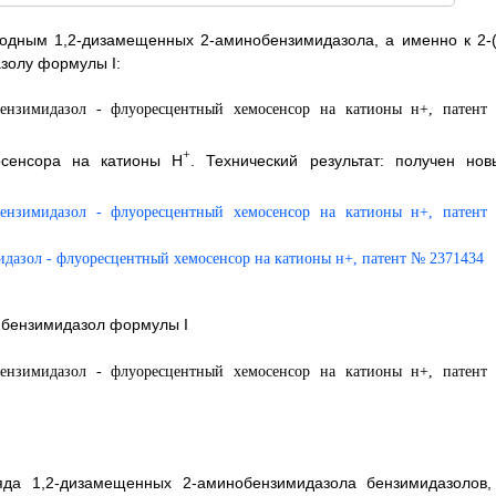
одным 1,2-дизамещенных 2-аминобензимидазола, а именно к 2-(
золу формулы I:
+
осенсора на катионы H
. Технический результат: получен нов
л]бензимидазол формулы I
да 1,2-дизамещенных 2-аминобензимидазола бензимидазолов,