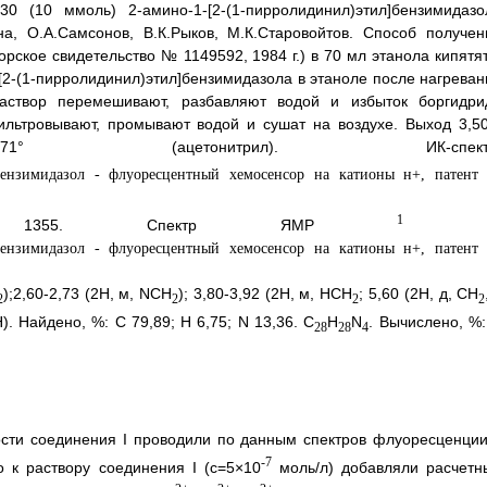
0 (10 ммоль) 2-амино-1-[2-(1-пирролидинил)этил]бензимидазо
на, О.А.Самсонов, В.К.Рыков, М.К.Старовойтов. Способ получен
ское свидетельство № 1149592, 1984 г.) в 70 мл этанола кипятят
-[2-(1-пирролидинил)этил]бензимидазола в этаноле после нагреван
аствор перемешивают, разбавляют водой и избыток боргидри
ильтровывают, промывают водой и сушат на воздухе. Выход 3,50
0-171° (ацетонитрил). ИК-спектр
1
 1355. Спектр ЯМР
Н
);2,60-2,73 (2Н, м, NCH
); 3,80-3,92 (2Н, м, НСH
; 5,60 (2Н, д, СН
2
2
2
2
H). Найдено, %: С 79,89; Н 6,75; N 13,36. C
H
N
. Вычислено, %:
28
28
4
сти соединения I проводили по данным спектров флуоресценции
-7
 к раствору соединения I (с=5×10
моль/л) добавляли расчетн