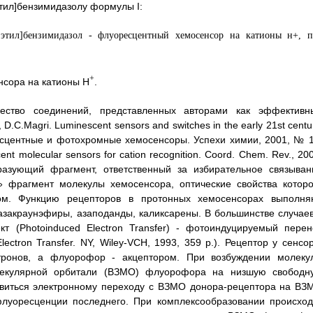
этил]бензимидазолу формулы I:
+
сора на катионы Н
.
ество соединений, представленных авторами как эффективн
D.C.Magri. Luminescent sensors and switches in the early 21st centu
ресцентные и фотохромные хемосенсоры. Успехи химии, 2001, № 1
escent molecular sensors for cation recognition. Coord. Chem. Rev., 20
бразующий фрагмент, ответственный за избирательное связыван
» фрагмент молекулы хемосенсора, оптические свойства которо
ом. Функцию рецепторов в протонных хемосенсорах выполня
азакраунэфиры, азаподанды, каликсарены. В большинстве случаев
т (Photoinduced Electron Transfer) - фотоиндуцируемый перен
lectron Transfer. NY, Wiley-VCH, 1993, 359 p.). Рецептор у сенсо
тронов, а флуорофор - акцептором. При возбуждении молеку
лекулярной орбитали (ВЗМО) флуорофора на низшую свободн
твиться электронному переходу с ВЗМО донора-рецептора на ВЗ
луоресценции последнего. При комплексообразовании происход