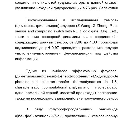
соединения с кислотой (однако авторы в данной статье
увеличение исходной флуоресценции в 76 раз. Селективно
Синтезированный и исследованный хемо
(циклогептатриенилиден)флуорен (Z.Wang, G.Zheng, P.Lu. 9-(
sensor and computing switch with NOR logic gate. Org. Let
точки зрения сенсорной динамики класс соединений.
содержащего данный сенсор, от 7,06 до 4,00 происход
подкисление до рН 0,97 приводит к разгоранию флуоре
«включение-выключение» флуоресценции под действ
информации.
Одним из наиболее эффективных флуорес
(диметиламино)фенил)-1-(перфторфенил)-4,5-дигидро-3-п
photoinduced electron-transfer thermodynamics in 1,3,5-
characterization, computational analysis and in vivo evalu
однонормальной серной кислотой происходит разгорание 
также не исследовано взаимодействие полученного сенсор
В ряду флуорофорсодержащих бензимидазолов
a]бенз[de]изохинолин-7-он, проявляющий хемосенсорн