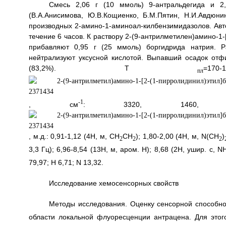
Смесь 2,06 г (10 ммоль) 9-антральдегида и 2,3
(В.А.Анисимова, Ю.В.Кощиенко, Б.М.Пятин, Н.И.Авдюни
производных 2-амино-1-аминоал-килбензимидазолов. Автор
течение 6 часов. К раствору 2-(9-антрилметилен)амино-1
прибавляют 0,95 г (25 ммоль) боргидрида натрия. Р
нейтрализуют уксусной кислотой. Выпавший осадок отф
(83,2%). Т
=17
пл
-1
, см
: 3320, 1460,
, м.д.: 0,91-1,12 (4Н, м, CH
CH
); 1,80-2,00 (4Н, м, N(CH
)
2
2
2
3,3 Гц); 6,96-8,54 (13Н, м, аром. Н); 8,68 (2Н, ушир. с, N
79,97; Н 6,71; N 13,32.
Исследование хемосенсорных свойств
Методы исследования. Оценку сенсорной способно
области локальной флуоресценции антрацена. Для этого