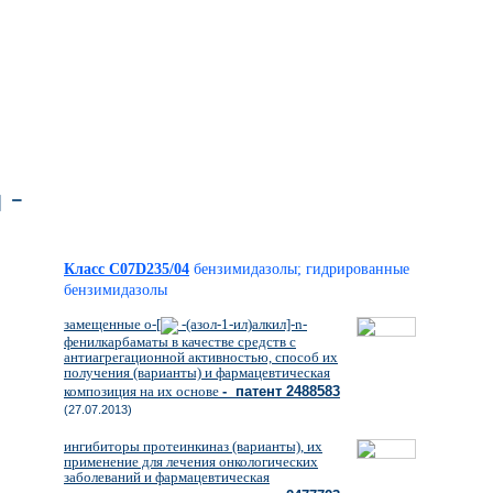
 -
Класс C07D235/04
бензимидазолы; гидрированные
бензимидазолы
замещенные о-[
-(азол-1-ил)алкил]-n-
фенилкарбаматы в качестве средств с
антиагрегационной активностью, способ их
получения (варианты) и фармацевтическая
композиция на их основе
- патент 2488583
(27.07.2013)
ингибиторы протеинкиназ (варианты), их
применение для лечения онкологических
заболеваний и фармацевтическая