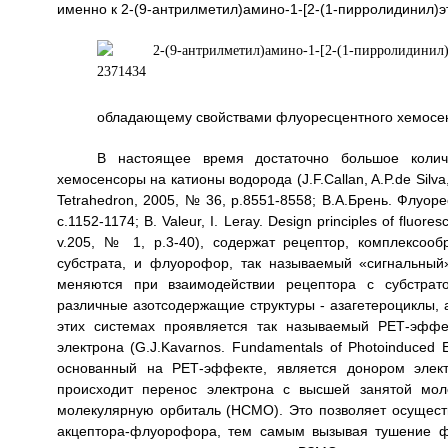
именно к 2-(9-антрилметил)амино-1-[2-(1-пирролидинил)
обладающему свойствами флуоресцентного хемосен
В настоящее время достаточно большое колич
хемосенсоры на катионы водорода (J.F.Callan, A.P.de Silva, 
Tetrahedron, 2005, № 36, p.8551-8558; B.A.Брень. Флуо
с.1152-1174; В. Valeur, I. Leray. Design principles of fluor
v.205, № 1, p.3-40), содержат рецептор, комплексоо
субстрата, и флуорофор, так называемый «сигнальный
меняются при взаимодействии рецептора с субстрат
различные азотсодержащие структуры - азагетероциклы, 
этих системах проявляется так называемый РЕТ-эффек
электрона (G.J.Kavarnos. Fundamentals of Photoinduced E
основанный на РЕТ-эффекте, является донором элек
происходит перенос электрона с высшей занятой мо
молекулярную орбиталь (НСМО). Это позволяет осущес
акцептора-флуорофора, тем самым вызывая тушение ф