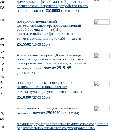
ра
диметиламинофенилиминато]цинка(ii) и
электролюминесцентное устройство на его
МО
основе
- патент 2518893
(10.06.2014)
 -
ия
поверхностно-активный
фотосенсибилизатор, представляющий
собой бромид 2-{ 4-[(е)-2-(4-
этоксифенил)винил]фенокси} -n, n, n-
триметилэтаманамина (с-таб)
- патент
их
2515502
id
(10.05.2014)
15-
4-замещенные n-арил-1,8-нафталимиды,
ия
проявляющие свойства флуоресцентных
the
сенсоров на катионы металлов, и способы
их получения
- патент 2515195
13,
(10.05.2014)
 in
новое органическое соединение и
55-
включающее его органическое
9-
светоизлучающее устройство
- патент
2-
2510390
(27.03.2014)
.
композиция и способ для отбеливания
n,
бумаги
- патент 2505636
(27.01.2014)
yes
люминесцирующие анионные комплексные соединения
го
редкоземельных элементов со фторированными