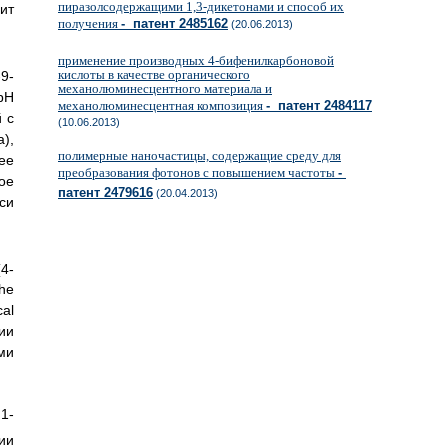
пиразолсодержащими 1,3-дикетонами и способ их
ит
получения
- патент 2485162
(20.06.2013)
применение производных 4-бифенилкарбоновой
кислоты в качестве органического
9-
механолюминесцентного материала и
 pH
механолюминесцентная композиция
- патент 2484117
й с
(10.06.2013)
),
полимерные наночастицы, содержащие среду для
ее
преобразования фотонов с повышением частоты
-
ое
патент 2479616
(20.04.2013)
си
4-
he
al
нии
ми
1-
ии