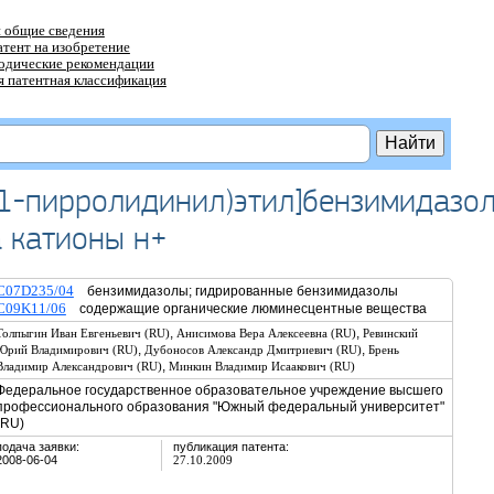
 общие сведения
атент на изобретение
тодические рекомендации
 патентная классификация
(1-пирролидинил)этил]бензимидазол
 катионы н+
C07D235/04
бензимидазолы; гидрированные бензимидазолы
C09K11/06
содержащие органические люминесцентные вещества
,
,
Толпыгин Иван Евгеньевич (RU)
Анисимова Вера Алексеевна (RU)
Ревинский
,
,
Юрий Владимирович (RU)
Дубоносов Александр Дмитриевич (RU)
Брень
,
Владимир Александрович (RU)
Минкин Владимир Исаакович (RU)
Федеральное государственное образовательное учреждение высшего
профессионального образования "Южный федеральный университет"
(RU)
подача заявки:
публикация патента:
2008-06-04
27.10.2009