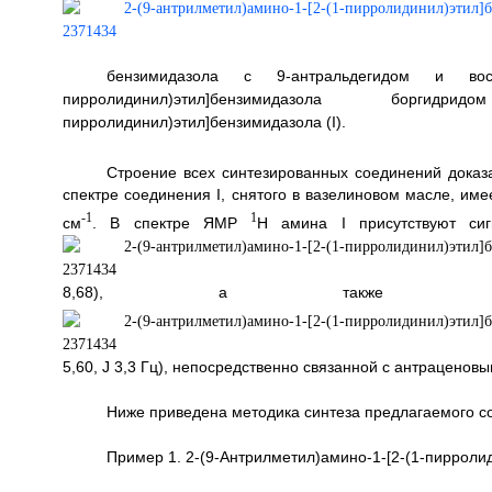
бензимидазола с 9-антральдегидом и восста
пирролидинил)этил]бензимидазола боргид
пирролидинил)этил]бензимидазола (I).
Строение всех синтезированных соединений дока
спектре соединения I, снятого в вазелиновом масле, им
-1
1
см
. В спектре ЯМР
Н амина I присутствуют си
8,68), а также 
5,60, J 3,3 Гц), непосредственно связанной с антраценов
Ниже приведена методика синтеза предлагаемого с
Пример 1. 2-(9-Антрилметил)амино-1-[2-(1-пирролид