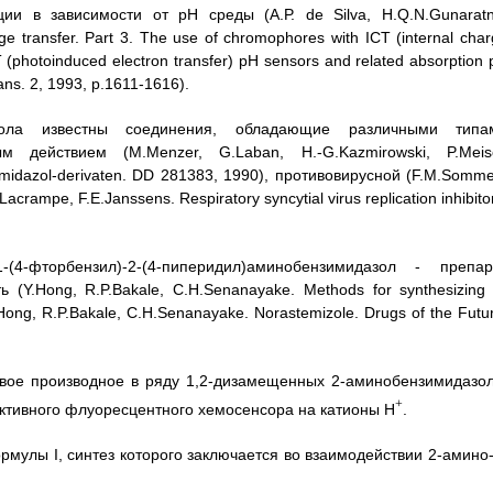
ии в зависимости от рН среды (А.Р. de Silva, H.Q.N.Gunaratn
e transfer. Part 3. The use of chromophores with ICT (internal cha
PET (photoinduced electron transfer) pH sensors and related absorption
ans. 2, 1993, p.1611-1616).
зола известны соединения, обладающие различными типа
м действием (M.Menzer, G.Laban, H.-G.Kazmirowski, P.Meise
zimidazol-derivaten. DD 281383, 1990), противовирусной (F.M.Somm
acrampe, F.E.Janssens. Respiratory syncytial virus replication inhibito
4-фторбензил)-2-(4-пиперидил)аминобензимидазол - препар
(Y.Hong, R.P.Bakale, C.H.Senanayake. Methods for synthesizing 
Hong, R.P.Bakale, C.H.Senanayake. Norastemizole. Drugs of the Futu
овое производное в ряду 1,2-дизамещенных 2-аминобензимидазол
+
ктивного флуоресцентного хемосенсора на катионы Н
.
рмулы I, синтез которого заключается во взаимодействии 2-амино-