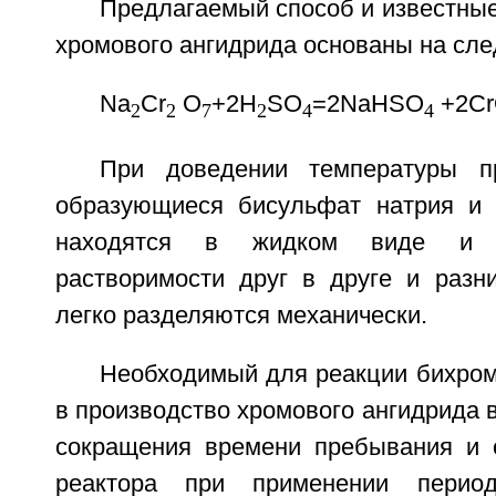
Предлагаемый способ и известны
хромового ангидрида основаны на сл
Na
Cr
O
+2H
SO
=2NaHSO
+2С
2
2
7
2
4
4
При доведении температуры п
образующиеся бисульфат натрия и 
находятся в жидком виде и 
растворимости друг в друге и разн
легко разделяются механически.
Необходимый для реакции бихром
в производство хромового ангидрида в
сокращения времени пребывания и 
реактора при применении период