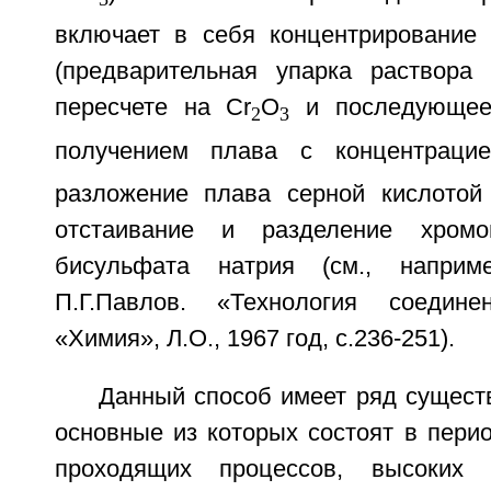
включает в себя концентрирование 
(предварительная упарка раствора
пересчете на Сr
О
и последующее
2
3
получением плава с концентраци
разложение плава серной кислотой 
отстаивание и разделение хромо
бисульфата натрия (см., наприм
П.Г.Павлов. «Технология соедин
«Химия», Л.О., 1967 год, с.236-251).
Данный способ имеет ряд сущест
основные из которых состоят в пери
проходящих процессов, высоких 