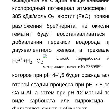
осаждения на стадии выщелачивания.
кислородный потенциал атмосферы 
385 кДж/моль O
, вюстит (FeO), появ
2
разложения брейнерита, не окисли
гематит будут восстанавливатьс
добавлении перекиси водорода п
двухвалентного железа в трехвал
2+
Fe
+H
O
2
2
которое при pH 4-4,5 будет осаждатьс
второй стадии процесса при pH 7-8 
Ca и Al, a затем при pH 12 магний п
виде карбоната или гидроксида.
фильтруют, сушат и обжигают.