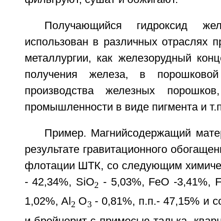
Получающийся гидроксид же
использован в различных отраслях п
металлургии, как железорудный конц
получения железа, в порошковой
производства железных порошков
промышленности в виде пигмента и т.п
Пример. Магнийсодержащий мате
результате гравитационного обогащен
флотации ШТК, со следующим химиче
- 42,34%, SiO
- 5,03%, FeO -3,41%, 
2
1,02%, Al
О
- 0,81%, п.п.- 47,15% и
2
3
и брейнерит с примесью талька, кварц