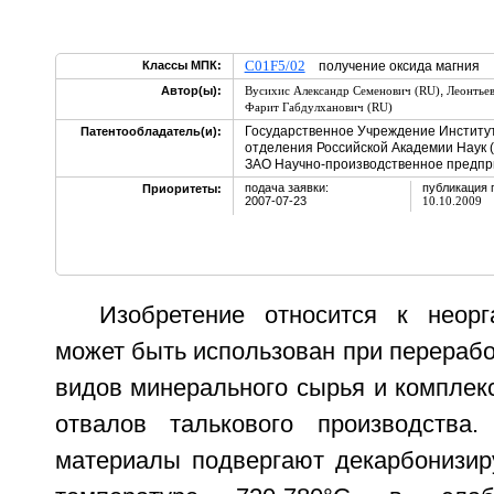
C01F5/02
Классы МПК:
получение оксида магния
,
Автор(ы):
Вусихис Александр Семенович (RU)
Леонтье
Фарит Габдулханович (RU)
Государственное Учреждение Институт
Патентообладатель(и):
отделения Российской Академии Наук 
ЗАО Научно-производственное предпри
подача заявки:
публикация 
Приоритеты:
2007-07-23
10.10.2009
Изобретение относится к неор
может быть использован при перераб
видов минерального сырья и комплек
отвалов талькового производства.
материалы подвергают декарбонизи