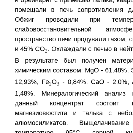
помещали в печь сопротивления дл
Обжиг проводили при темпе
слабовосстановительной атмосф
пространство печи продували газом,
и 45% СО
. Охлаждали с печью в ней
2
В результате был получен матер
химическим составом: MgO - 61,48%, 
12,93%, Fe
O
- 0,84%, CaO - 2,0%, 
2
3
1,48%. Минералогический анализ 
данный концентрат состоит
магнезиовюстита и талька с неб
алюмосиликатов. Выщелачивани
температуре 95°С серной кис