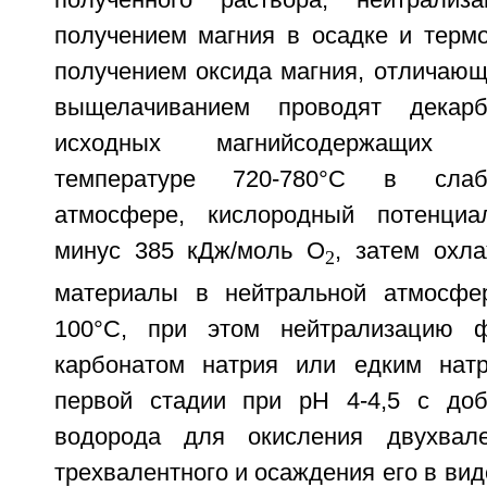
получением магния в осадке и термо
получением оксида магния, отличающ
выщелачиванием проводят декарб
исходных магнийсодержащих 
температуре 720-780°С в слабов
атмосфере, кислородный потенци
минус 385 кДж/моль О
, затем охл
2
материалы в нейтральной атмосфе
100°С, при этом нейтрализацию ф
карбонатом натрия или едким натр
первой стадии при pH 4-4,5 с доб
водорода для окисления двухвал
трехвалентного и осаждения его в вид