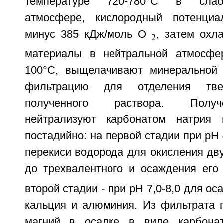
температуре 720-780°С в слабов
атмосфере, кислородный потенци
минус 385 кДж/моль O
, затем ох
2
материалы в нейтральной атмосфе
100°С, выщелачивают минеральной 
фильтрацию для отделения тве
полученного раствора. Полу
нейтрализуют карбонатом натрия
постадийно: на первой стадии при pH 
перекиси водорода для окисления дв
до трехвалентного и осаждения его
второй стадии - при pH 7,0-8,0 для о
кальция и алюминия. Из фильтрата 
магний в осадке в виде карбонат