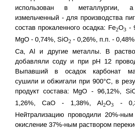
использован в металлургии, 
измельченный - для производства пи
состав прокаленного осадка: Fe
O
- 
2
3
MgO - 0,74%, SiO
- 0,26%, п.п. - 0,48
2
Ca, Al и другие металлы. В раств
добавляли соду и при pH 12 прово
Выпавший в осадок карбонат маг
сушили и обжигали при 900°С, в рез
продукт состава: MgO - 96,12%, Si
1,26%, CaO - 1,38%, Al
О
- 0,3
2
3
Нейтрализацию проводили 20%-ным 
окисление 37%-ным раствором переки