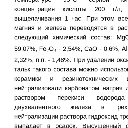
концентрация кислоты 200 г/л, 
выщелачивания 1 час. При этом вс
магния и железа переводятся в рас
следующий химический состав: Mg
59,07%, Fe
O
- 2,54%, CaO - 0,6%, Al
2
3
2,32%, п.п. - 1,48%. При удалении ок
тальк такого состава можно использо
керамики и резинотехнических и
нейтрализовали карбонатом натрия 
раствором перекиси водород
двухвалентного железа в трех
нейтрализации раствора гидроксид тр
выпадает в осадок. Высушенный 