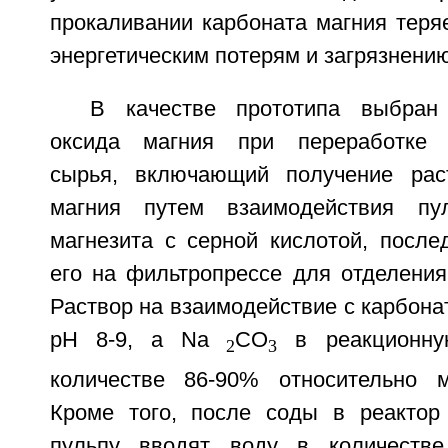
прокаливании карбоната магния теряе
энергетическим потерям и загрязнени
В качестве прототипа выбран
оксида магния при переработке 
сырья, включающий получение раст
магния путем взаимодействия пул
магнезита с серной кислотой, посл
его на фильтропрессе для отделения
Раствор на взаимодействие с карбона
pH 8-9, а Na
CO
в реакционну
2
3
количестве 86-90% относительно м
Кроме того, после соды в реактор
пульпу вводят воду в количестве