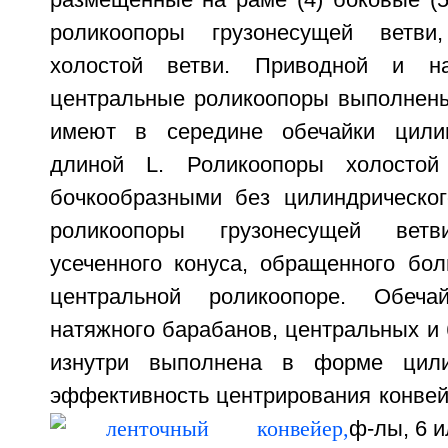
размещенные на раме (4) боковые (5
роликоопоры грузонесущей ветви
холостой ветви. Приводной и на
центральные роликоопоры выполнен
имеют в середине обечайки цилин
длиной L. Роликоопоры холостой
бочкообразными без цилиндрическог
роликоопоры грузонесущей ве
усеченного конуса, обращенного бо
центральной роликоопоре. Обеча
натяжного барабанов, центральных и
изнутри выполнена в форме цили
эффективность центрирования конвейе
ф-лы, 6 и