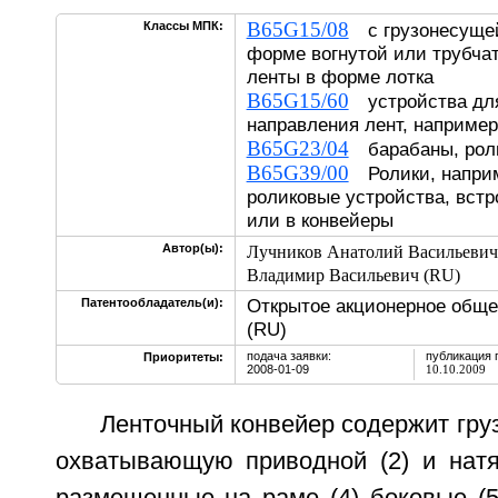
B65G15/08
Классы МПК:
с грузонесущей
форме вогнутой или трубча
ленты в форме лотка
B65G15/60
устройства для
направления лент, например
B65G23/04
барабаны, рол
B65G39/00
Ролики, наприм
роликовые устройства, встр
или в конвейеры
Автор(ы):
Лучников Анатолий Васильевич
Владимир Васильевич (RU)
Открытое акционерное обще
Патентообладатель(и):
(RU)
подача заявки:
публикация 
Приоритеты:
2008-01-09
10.10.2009
Ленточный конвейер содержит груз
охватывающую приводной (2) и натя