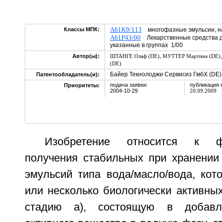
A61K9/113
Классы МПК:
многофазные эмульсии, на
A61P43/00
Лекарственные средства д
указанные в группах 1/00
,
Автор(ы):
ШТАНГЕ Олаф (DE)
МУТТЕР Мартина (DE)
(DE)
Байер Текнолоджи Сервисиз ГмбХ (DE)
Патентообладатель(и):
подача заявки:
публикация 
Приоритеты:
2004-10-29
20.09.2009
Изобретение относится к ф
получения стабильных при хранении
эмульсий типа вода/масло/вода, кот
или несколько биологически активны
стадию a), состоящую в добавле