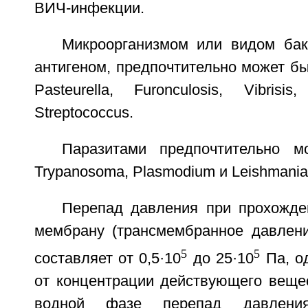
ВИЧ-инфекции.
Микроорганизмом или видом ба
антигеном, предпочтительно может бы
Pasteurella, Furonculosis, Vibrisi
Streptococcus.
Паразитами предпочтительно 
Trypanosoma, Plasmodium и Leishmania
Перепад давления при прохожде
мембрану (трансмембранное давлени
5
5
составляет от 0,5·10
до 25·10
Па, о
от концентрации действующего веще
водной фазе перепад давления