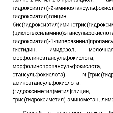
гидроксиэтил)-2-аминоэтансульфок
гидроксиэтил)гли
бис(гидроксиэтил)иминотрис(гидро
(циклогексиламино)этансульфок
гидроксиэтил)-1-пиперазинил]пропанс
гистидин, имидазол, молочн
морфолиноэтансульфо
морфолинопропансульфокислота, пи
этансульфокислота), N-[трис(гидро
аминоэтансульфокисло
(гидроксиметил)метил]глицин,
трис(гидроксиметил)-аминометан, лим
Способ в принципе может б