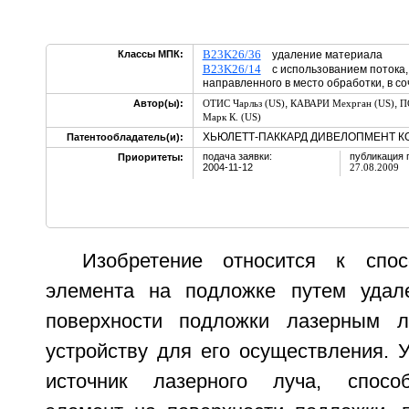
B23K26/36
Классы МПК:
удаление материала
B23K26/14
с использованием потока, 
направленного в место обработки, в с
,
,
Автор(ы):
ОТИС Чарльз (US)
КАВАРИ Мехрган (US)
П
Марк К. (US)
ХЬЮЛЕТТ-ПАККАРД ДИВЕЛОПМЕНТ КОМ
Патентообладатель(и):
подача заявки:
публикация 
Приоритеты:
2004-11-12
27.08.2009
Изобретение относится к спо
элемента на подложке путем удал
поверхности подложки лазерным л
устройству для его осуществления. 
источник лазерного луча, спосо