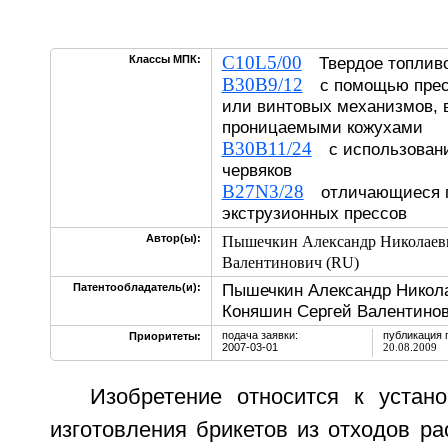
C10L5/00
Классы МПК:
Твердое топлив
B30B9/12
с помощью прес
или винтовых механизмов,
проницаемыми кожухами
B30B11/24
с использовани
червяков
B27N3/28
отличающиеся 
экструзионных прессов
Автор(ы):
Пышечкин Александр Николаев
Валентинович (RU)
Пышечкин Александр Никола
Патентообладатель(и):
Коняшин Сергей Валентинов
подача заявки:
публикация 
Приоритеты:
2007-03-01
20.08.2009
Изобретение относится к устан
изготовления брикетов из отходов ра