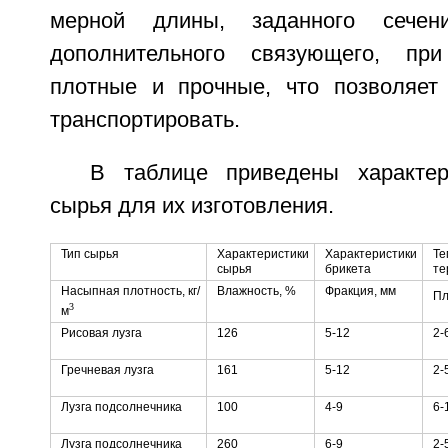
мерной длины, заданного сечен
дополнительного связующего, пр
плотные и прочные, что позволяет
транспортировать.
В таблице приведены характер
сырья для их изготовления.
Тип сырья
Характеристики
Характеристики
Те
сырья
брикета
те
Насыпная плотность, кг/
Влажность, %
Фракция, мм
Пл
3
м
Рисовая лузга
126
5-12
2-
Гречневая лузга
161
5-12
2-
Лузга подсолнечника
100
4-9
6-
Лузга подсолнечника
260
6-9
2-