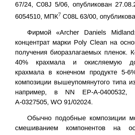
67/24, С08J 5/06, опубликован 27.08.
7
6054510, МПК
С08L 63/00, опубликован
Фирмой «Archer Daniels Midla
концентрат марки Poly Clean на осн
получения биоразлагаемых пленок. К
40% крахмала и окисляемую доб
крахмала в конечном продукте 5-6
композиции вышеупомянутого типа из
например, в NN ЕР-А-0400532, Е
А-0327505, WO 91/02024.
Обычно подобные композиции м
смешиванием компонентов на о