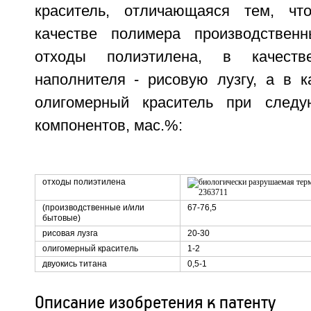
краситель, отличающаяся тем, ч
качестве полимера производствен
отходы полиэтилена, в качестве
наполнителя - рисовую лузгу, а в к
олигомерный краситель при след
компонентов, мас.%:
отходы полиэтилена
(производственные и/или
67-76,5
бытовые)
рисовая лузга
20-30
олигомерный краситель
1-2
двуокись титана
0,5-1
Описание изобретения к патенту