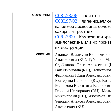
C08L23/06
Классы МПК:
полиэтен
C08L97/02
лигниноцеллюл
например древесина, солом
сахарный тростник
C08L3/00
Композиции крах
амилопектина или их произ
их деструкции
Автор(ы):
Ананьев Владимир Владимиров
,
Анатольевна (RU)
Губанова Ма
Сдобникова Ольга Алексеевна (
,
Галактионовна (RU)
Пешехонов
Филинская Юлия Александровн
,
Екатерина Павловна (RU)
Во Т
Колпакова Валентина Васильевн
,
Георгий Несторович (RU)
Мель
,
Михайлович (RU)
Изосимов Ви
Чевокин Алексей Александрови
Алексеевич (RU)