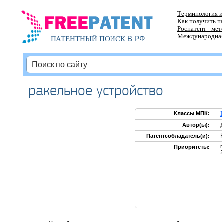
Терминология и
Как получить п
Роспатент - ме
Международная
В РФ
ПАТЕНТНЫЙ ПОИСК
ракельное устройство
Классы МПК:
Автор(ы):
Патентообладатель(и):
Приоритеты: