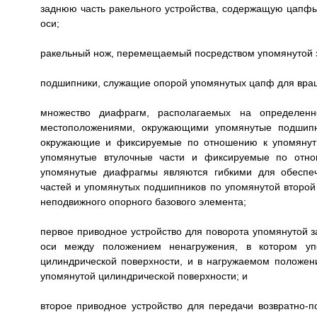
заднюю часть ракельного устройства, содержащую цапфы
оси;
ракельный нож, перемещаемый посредством упомянутой за
подшипники, служащие опорой упомянутых цапф для вращ
множество диафрагм, располагаемых на определен
местоположениями, окружающими упомянутые подшипн
окружающие и фиксируемые по отношению к упомянут
упомянутые втулочные части и фиксируемые по отно
упомянутые диафрагмы являются гибкими для обеспеч
частей и упомянутых подшипников по упомянутой второй
неподвижного опорного базового элемента;
первое приводное устройство для поворота упомянутой з
оси между положением ненагружения, в котором уп
цилиндрической поверхности, и в нагружаемом положен
упомянутой цилиндрической поверхности; и
второе приводное устройство для передачи возвратно-