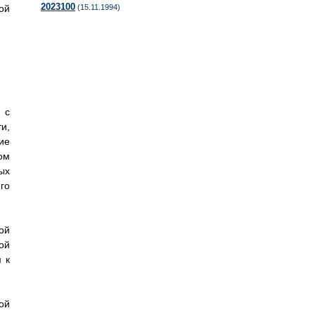
2023100
ой
(15.11.1994)
 с
и,
ие
ом
ых
го
ой
ой
 к
ой