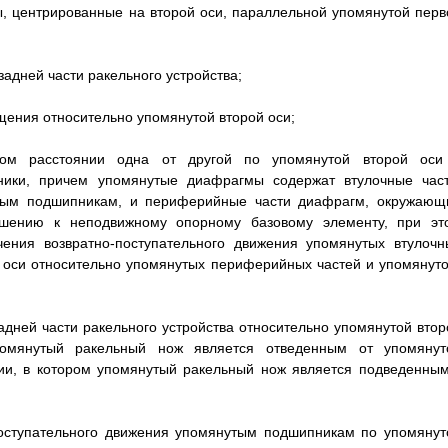
, центрированные на второй оси, параллельной упомянутой перв
дней части ракельного устройства;
ения относительно упомянутой второй оси;
ном расстоянии одна от другой по упомянутой второй оси
ики, причем упомянутые диафрагмы содержат втулочные част
ым подшипникам, и периферийные части диафрагм, окружающ
шению к неподвижному опорному базовому элементу, при эт
ения возвратно-поступательного движения упомянутых втулочн
 оси относительно упомянутых периферийных частей и упомянуто
адней части ракельного устройства относительно упомянутой втор
омянутый ракельный нож является отведенным от упомянут
ии, в котором упомянутый ракельный нож является подведенным
поступательного движения упомянутым подшипникам по упомянут