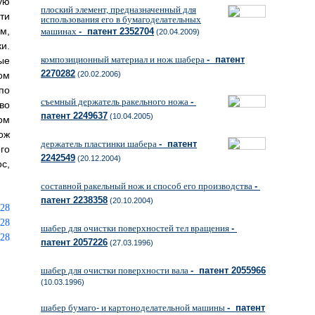
ую
плоский элемент, предназначенный для
ти
использования его в бумагоделательных
м,
машинах
- патент 2352704
(20.04.2009)
и.
композиционный материал и нож шабера
- патент
ые
2270282
ом
(20.02.2006)
по
съемный держатель ракельного ножа
-
во
патент 2249637
(10.04.2005)
ом
ож
держатель пластинки шабера
- патент
го
2242549
(20.12.2004)
с,
составной ракельный нож и способ его производства
-
патент 2238358
(20.10.2004)
шабер для очистки поверхностей тел вращения
-
патент 2057226
(27.03.1996)
шабер для очистки поверхности вала
- патент 2055966
(10.03.1996)
шабер бумаго- и картоноделательной машины
- патент