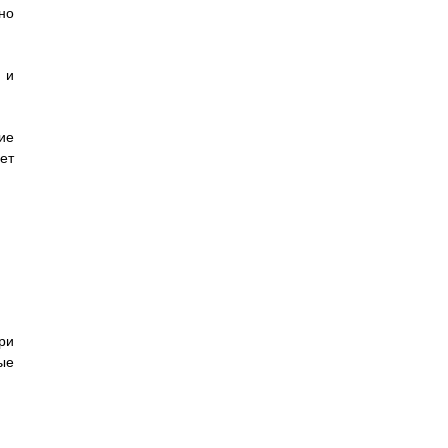
но
 и
ие
ет
ри
ые