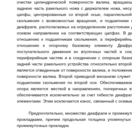
очистки цилиндрической поверхности валика, вращающ
заднюю часть ракельного ножа с держателем ножа, несу
цапфы, центрированные со второй осью, параллельно
скольжения с возможностью вращения, и подшипники 
диафрагм, располагаемых на определенном расстоянии д
осевом направлении на соответствующих цапфах. В д
отношению к подшипникам скольжения, а периферийны
отношению к опорному базовому элементу. Диафра
поступательного движения их втулочных частей и с
периферийным частям и в соединении с опорным базо
задней части ракельного устройства относительно втор
является отведенным от поверхности валика, и положени
поверхности валика. Второй приводной механизм служит
подшипники скольжения по второй оси. Обеспечиваем
опора является жесткой в направлениях, поперечных 
обеспечивается исключительно за счет гибкости диафра
элементами. Этим исключается износ, связанный с осев
Предпочтительно, множество диафрагм и промежут
прокладками, причем продольная толщина упомянутых
промежуточных прокладок.