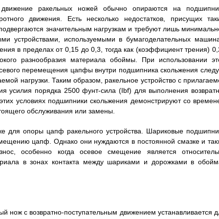
 движение ракельных ножей обычно опираются на подшипни
тного движения. Есть несколько недостатков, присущих так
 подвергаются значительным нагрузкам и требуют лишь минимальн
ыми устройствами, используемыми в бумагоделательных машина
я в пределах от 0,15 до 0,3, тогда как (коэффициент трения) 0,
рокого разнообразия материала обоймы. При использовании эт
осевого перемещения цапфы внутри подшипника скольжения следу
аемой нагрузки. Таким образом, ракельное устройство с прилагаем
ия усилия порядка 2500 фунт-сила (Ibf) для выполнения возвратн
 этих условиях подшипники скольжения демонстрируют со времен
остоящего обслуживания или замены.
же для опоры цапф ракельного устройства. Шариковые подшипни
мещению цапф. Однако они нуждаются в постоянной смазке и так
знос, особенно когда осевое смещение является относитель
ериала в зонах контакта между шариками и дорожками в обойм
ный нож с возвратно-поступательным движением устанавливается д