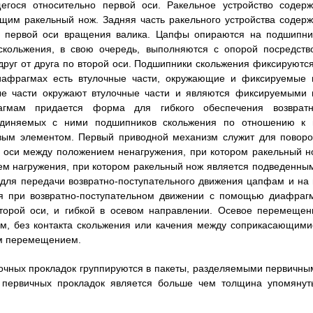
егося относительно первой оси. Ракельное устройство содерж
щим ракельный нож. Задняя часть ракельного устройства содерж
й первой оси вращения валика. Цапфы опираются на подшипни
скольжения, в свою очередь, выполняются с опорой посредств
руг от друга по второй оси. Подшипники скольжения фиксируются
иафрагмах есть втулочные части, окружающие и фиксируемые 
е части окружают втулочные части и являются фиксируемыми 
гмам придается форма для гибкого обеспечения возвратн
оединяемых с ними подшипников скольжения по отношению к 
вым элементом. Первый приводной механизм служит для поворо
ой оси между положением ненагружения, при котором ракельный н
ем нагружения, при котором ракельный нож является подведенным
 для передачи возвратно-поступательного движения цапфам и на 
ая при возвратно-поступательном движении с помощью диафраг
второй оси, и гибкой в осевом направлении. Осевое перемещен
гм, без контакта скольжения или качения между соприкасающими
ым перемещением.
очных прокладок группируются в пакеты, разделяемыми первичны
 первичных прокладок является больше чем толщина упомянут