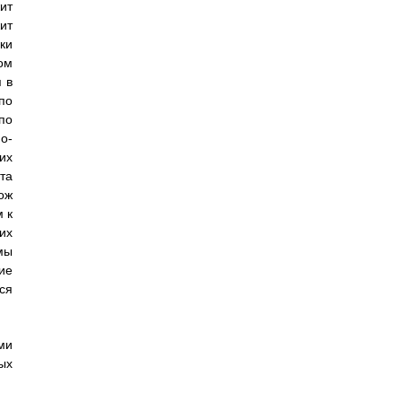
ит
ит
ки
ом
 в
по
по
о-
их
та
ож
 к
их
мы
ие
ся
ми
ых