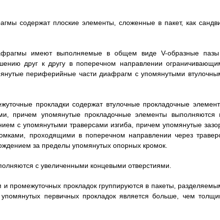
рагмы содержат плоские элементы, сложенные в пакет, как сандви
диафрагмы имеют выполняемые в общем виде V-образные пазы
шению друг к другу в поперечном направлении ограничивающи
мянутые периферийные части диафрагм с упомянутыми втулочны
межуточные прокладки содержат втулочные прокладочные элемент
и, причем упомянутые прокладочные элементы выполняются 
ием с упомянутыми траверсами изгиба, причем упомянутые зазо
ромками, проходящими в поперечном направлении через травер
хождением за пределы упомянутых опорных кромок.
выполняются с увеличенными концевыми отверстиями.
гм и промежуточных прокладок группируются в пакеты, разделяемы
 упомянутых первичных прокладок является больше, чем толщи