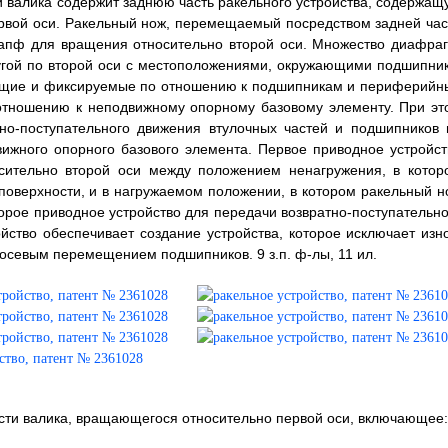
и валика содержит заднюю часть ракельного устройства, содержащ
рвой оси. Ракельный нож, перемещаемый посредством задней час
цапф для вращения относительно второй оси. Множество диафраг
угой по второй оси с местоположениями, окружающими подшипник
ающие и фиксируемые по отношению к подшипникам и периферийн
отношению к неподвижному опорному базовому элементу. При эт
но-поступательного движения втулочных частей и подшипников 
ижного опорного базового элемента. Первое приводное устройст
осительно второй оси между положением ненагружения, в котор
поверхности, и в нагружаемом положении, в котором ракельный н
орое приводное устройство для передачи возвратно-поступательно
ство обеспечивает создание устройства, которое исключает изно
 осевым перемещением подшипников. 9 з.п. ф-лы, 11 ил.
ости валика, вращающегося относительно первой оси, включающее: