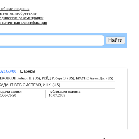
 общие сведения
атент на изобретение
тодические рекомендации
 патентная классификация
D21G3/00
Шаберы
,
,
ДЖОНСОН Роберт П. (US)
РЕЙД Роберт Э. (US)
БРАУНС Аллен Дж. (US)
КАДАНТ ВЕБ СИСТЕМЗ, ИНК. (US)
подача заявки:
публикация патента:
2006-03-20
10.07.2009