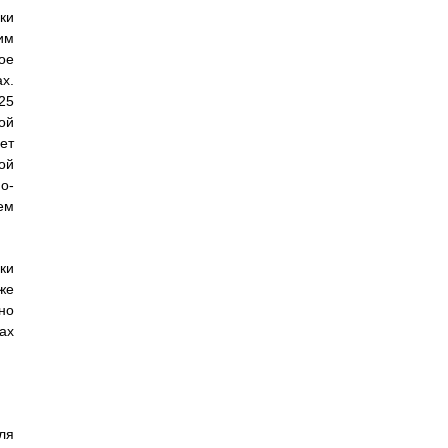
ки
им
ое
х.
25
ой
ет
ой
о-
ем
ки
же
но
ах
ля