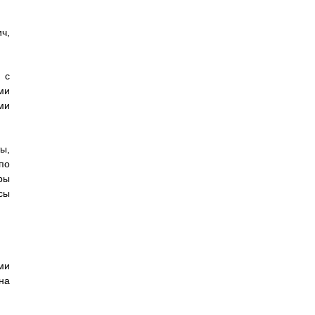
ч,
 с
ми
ми
ы,
по
ры
сы
ми
на