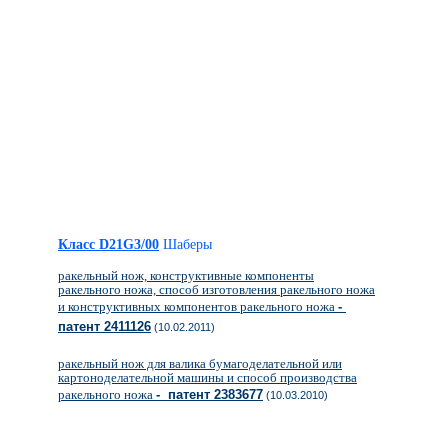
Класс D21G3/00
Шаберы
ракельный нож, конструктивные компоненты
ракельного ножа, способ изготовления ракельного ножа
и конструктивных компонентов ракельного ножа
-
патент 2411126
(10.02.2011)
ракельный нож для валика бумагоделательной или
картоноделательной машины и способ производства
ракельного ножа
- патент 2383677
(10.03.2010)