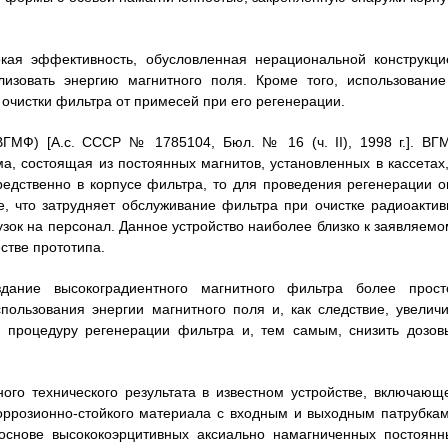
окая эффективность, обусловленная нерациональной конструкци
изовать энергию магнитного поля. Кроме того, использование
очистки фильтра от примесей при его регенерации.
ВГМФ) [А.с. СССР № 1785104, Бюл. № 16 (ч. II), 1998 г.]. ВГ
а, состоящая из постоянных магнитов, установленных в кассетах,
редственно в корпусе фильтра, то для проведения регенерации о
е, что затрудняет обслуживание фильтра при очистке радиоактив
узок на персонал. Данное устройство наиболее близко к заявляемо
стве прототипа.
здание высокоградиентного магнитного фильтра более прост
пользования энергии магнитного поля и, как следствие, увеличи
ть процедуру регенерации фильтра и, тем самым, снизить дозов
ого технического результата в известном устройстве, включающ
оррозионно-стойкого материала с входным и выходным патрубкам
основе высококоэрцитивных аксиально намагниченных постоянн