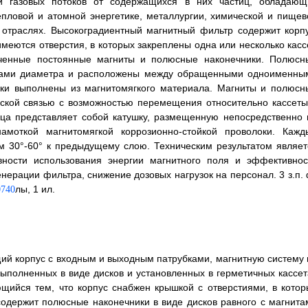
и газовых потоков от содержащихся в них частиц, обладающ
епловой и атомной энергетике, металлургии, химической и пищев
 отраслях. Высокоградиентный магнитный фильтр содержит корпу
меются отверстия, в которых закреплены одна или несколько кассе
ченные постоянные магниты и полюсные наконечники. Полюсн
нитами диаметра и расположены между обращенными одноименны
ики выполнены из магнитомягкого материала. Магниты и полюсн
ской связью с возможностью перемещения относительно кассеты
ица представляет собой катушку, размещенную непосредственно 
амоткой магнитомягкой коррозионно-стойкой проволоки. Кажд
 30°-60° к предыдущему слою. Техническим результатом являет
вности использования энергии магнитного поля и эффективнос
нерации фильтра, снижение дозовых нагрузок на персонал. 3 з.п. 
лы, 1 ил.
ий корпус с входным и выходным патрубками, магнитную систему 
ыполненных в виде дисков и установленных в герметичных кассет
ющийся тем, что корпус снабжен крышкой с отверстиями, в котор
содержит полюсные наконечники в виде дисков равного с магнита