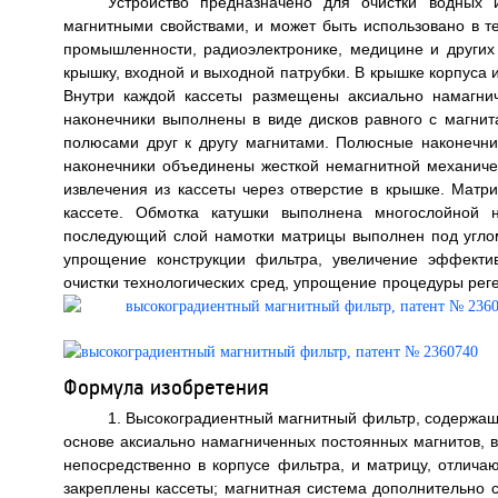
Устройство предназначено для очистки водных 
магнитными свойствами, и может быть использовано в т
промышленности, радиоэлектронике, медицине и других
крышку, входной и выходной патрубки. В крышке корпуса и
Внутри каждой кассеты размещены аксиально намагни
наконечники выполнены в виде дисков равного с маг
полюсами друг к другу магнитами. Полюсные наконечн
наконечники объединены жесткой немагнитной механиче
извлечения из кассеты через отверстие в крышке. Матр
кассете. Обмотка катушки выполнена многослойной н
последующий слой намотки матрицы выполнен под углом
упрощение конструкции фильтра, увеличение эффекти
очистки технологических сред, упрощение процедуры реге
Формула изобретения
1. Высокоградиентный магнитный фильтр, содержащ
основе аксиально намагниченных постоянных магнитов, в
непосредственно в корпусе фильтра, и матрицу, отлича
закреплены кассеты; магнитная система дополнительно 