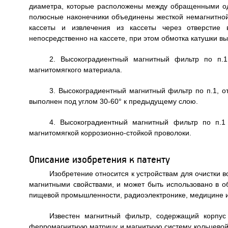
диаметра, которые расположены между обращенными од
полюсные наконечники объединены жесткой немагнитно
кассеты и извлечения из кассеты через отверстие 
непосредственно на кассете, при этом обмотка катушки в
2. Высокоградиентный магнитный фильтр по п.
магнитомягкого материала.
3. Высокоградиентный магнитный фильтр по п.1, 
выполнен под углом 30-60° к предыдущему слою.
4. Высокоградиентный магнитный фильтр по п.1
магнитомягкой коррозионно-стойкой проволоки.
Описание изобретения к патенту
Изобретение относится к устройствам для очистки 
магнитными свойствами, и может быть использовано в об
пищевой промышленности, радиоэлектронике, медицине и 
Известен магнитный фильтр, содержащий корпус
ферромагнитную матрицу и магнитную систему кольцевой