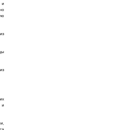
 и
но
ую
из
цы
из
их
 и
и,
са