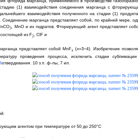
ия фторида марганца, применяемого в производстве газообразно
 стадию (1) взаимодействия соединения марганца с фторирующ
дальнейшего взаимодействия полученного на стадии (1) продукта
 Соединение марганца представляет собой, по крайней мере, од
MnCO
, MnO и их гидратов. Фторирующий агент представляет собо
3
 состоящей из F
, ClF и
2
марганца представляет собой MnF
(х=3÷4). Изобретение позволя
x
пературу проведения процесса, исключить стадии сублимации
отвердевания. 10 з.п. ф-лы, 7 ил.
й:
рующим агентом при температуре от 50 до 250°С