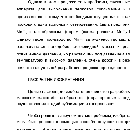
Однако в этом процессе есть проблемы, связанные
аппарата для выполнения тепловой сублимации и 
производство, потому что необходимо осуществлять ст
проходя стадии возгонки и отвердевания, была предпри
MnF
с газообразным фтором (схема реакции: MnF
+
3
2
Однако такое производство MnF
затруднено, так как, 
4
расплавляется наподобие стекловидной массы и реа
повышенном давлении, но работающий под давлением апп
температурах и высоком давлении, очень дорог и в ре
является актуальной разработка процесса, проходящего, 
РАСКРЫТИЕ ИЗОБРЕТЕНИЯ
Целью настоящего изобретения является разработка
массовом масштабе газобразного фтора простым и нед
осуществления стадий сублимации и отвердевания.
Чтобы решить вышеупомянутые проблемы, изобретат
могут быть решены с помощью способа получения фтор
марганца с фторирующим агентом, при котором осущ