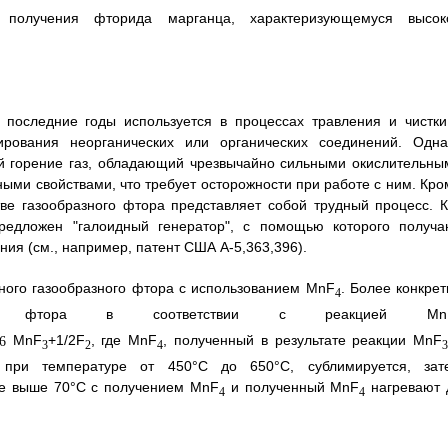
 получения фторида марганца, характеризующемуся высок
 последние годы используется в процессах травления и чистки
рования неорганических или органических соединений. Одна
й горение газ, обладающий чрезвычайно сильными окислительны
ыми свойствами, что требует осторожности при работе с ним. Кро
тве газообразного фтора представляет собой трудный процесс. К
редложен "галоидный генератор", с помощью которого получа
ия (см., например, патент США А-5,363,396).
ного газообразного фтора с использованием MnF
. Более конкрет
4
ного фтора в соответствии с реакцией Mn
MnF
+1/2F
, где MnF
, полученный в результате реакции MnF
3
2
4
 при температуре от 450°С до 650°С, сублимируется, зат
не выше 70°С с получением MnF
и полученный MnF
нагревают 
4
4