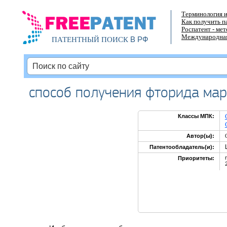
Терминология и
Как получить п
Роспатент - ме
Международная
В РФ
ПАТЕНТНЫЙ ПОИСК
способ получения фторида ма
Классы МПК:
Автор(ы):
Патентообладатель(и):
Приоритеты: