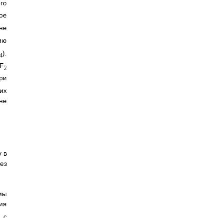
го
ое
не
ию
).
4
nF
2
ри
их
не
 в
ез
мы
ия
 с