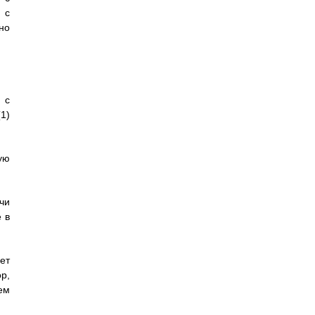
 с
но
 с
1)
ую
чи
 в
ет
р,
ем