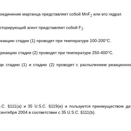
 соединение марганца представляет собой MnF
или его гидрат.
2
 фторирующий агент представляет собой F
.
2
реакцию стадии (1) проводят при температуре 100-200°С.
 реакцию стадии (2) проводят при температуре 250-400°С.
де стадию (1) и стадию (2) проводят с распылением реакционно
.C. §111(а) и 35 U.S.C. §119(е) и пользуется преимуществом да
нтября 2004 в соответствии с 35 U.S.C. §111(b).