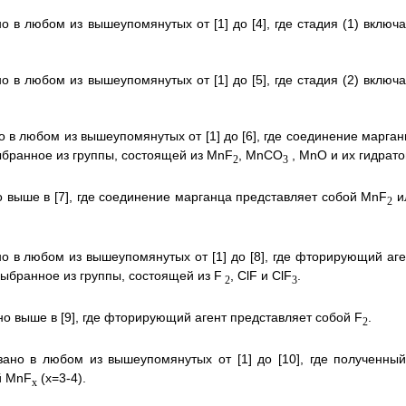
о в любом из вышеупомянутых от [1] до [4], где стадия (1) включа
о в любом из вышеупомянутых от [1] до [5], где стадия (2) включа
о в любом из вышеупомянутых от [1] до [6], где соединение марган
ыбранное из группы, состоящей из MnF
, MnCO
, MnO и их гидрато
2
3
о выше в [7], где соединение марганца представляет собой MnF
и
2
но в любом из вышеупомянутых от [1] до [8], где фторирующий аге
выбранное из группы, состоящей из F
, ClF и ClF
.
2
3
но выше в [9], где фторирующий агент представляет собой F
.
2
зано в любом из вышеупомянутых от [1] до [10], где полученный
й MnF
(x=3-4).
x