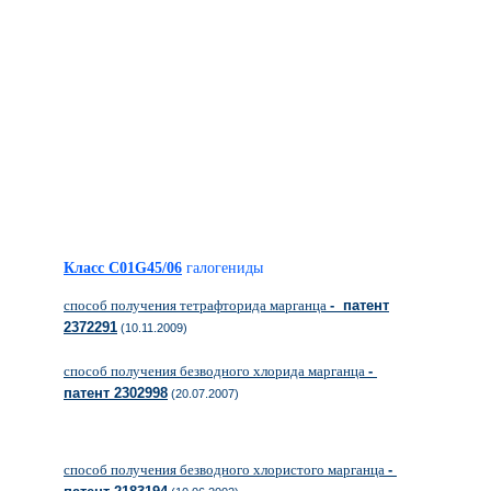
Класс C01G45/06
галогениды
способ получения тетрафторида марганца
- патент
2372291
(10.11.2009)
способ получения безводного хлорида марганца
-
патент 2302998
(20.07.2007)
способ получения безводного хлористого марганца
-