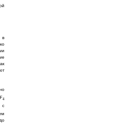
ой
 в
ко
ми
ме
ак
ют
но
F
4
с
3
ем
до