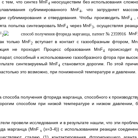
 с тем, что синтез MnF
неосуществим без использования сложно
4
улавливания сублимированного MnF
, что затрудняет массов
4
адии сублимирования и отвердевания. Чтобы производить MnF
, 
4
нята попытка синтезировать MnF
через MnF
, осуществляя реакц
4
3
F
MnF
2
как только MnF
вступает в контакт с газообразным фтором, M
2
кция не проходит. Процесс образования MnF
происходит п
4
арат, способный к использованию газообразного фтора при высок
зультате синтезируемый MnF
становится дорогим. По этой причи
4
настолько это возможно, при пониженной температуре и давлении.
 способа получения фторида марганца, способного к производству
орогим способом при низкой температуре и низком давлении, б
ели провели исследования и в результате нашли, что эти пробле
ида марганца (MnF
(x=3-4)) с использованием реакции соединен
x
ествляют стадию (1) контактирования фторирующего агента