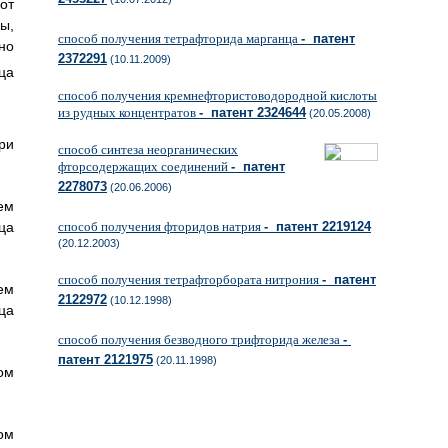
от
ы,
способ получения тетрафторида марганца
- патент
но
2372291
(10.11.2009)
ца
способ получения кремнефтористоводородной кислоты
из рудных концентратов
- патент 2324644
(20.05.2008)
ри
способ синтеза неорганических
фторсодержащих соединений
- патент
2278073
(20.06.2006)
ем
ца
способ получения фторидов натрия
- патент 2219124
(20.12.2003)
способ получения тетрафторбората нитрония
- патент
ем
2122972
(10.12.1998)
ца
способ получения безводного трифторида железа
-
патент 2121975
(20.11.1998)
ом
ом