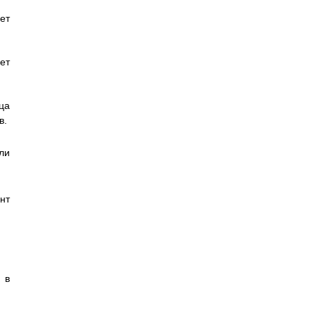
ет
ет
ца
в.
ли
нт
 в