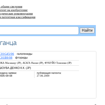
 общие сведения
атент на изобретение
тодические рекомендации
 патентная классификация
рганца
C01G45/06
галогениды
C01B9/08
фториды
,
,
ОКА Масакацу (JP)
АСАГА Наоки (JP)
ФУКУЙО Томоюки (JP)
ШОУВА ДЕНКО К.К. (JP)
подача заявки:
публикация патента:
2005-09-08
27.06.2009