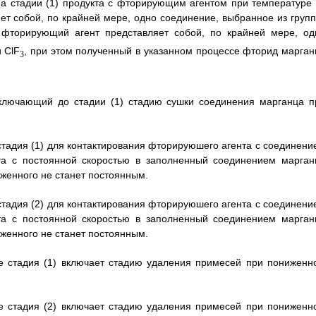
на стадии (1) продукта с фторирующим агентом при температуре 
ет собой, по крайней мере, одно соединение, выбранное из групп
 фторирующий агент представляет собой, по крайней мере, од
и ClF
, при этом полученный в указанном процессе фторид марган
3
включающий до стадии (1) стадию сушки соединения марганца п
 стадия (1) для контактирования фторируюшего агента с соединени
та с постоянной скоростью в заполненный соединением марган
иженного не станет постоянным.
 стадия (2) для контактирования фторируюшего агента с соединени
та с постоянной скоростью в заполненный соединением марган
иженного не станет постоянным.
де стадия (1) включает стадию удаления примесей при пониженн
де стадия (2) включает стадию удаления примесей при пониженн