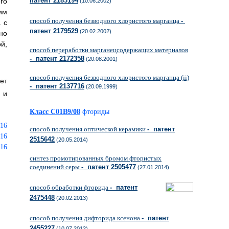
патент 2183194
го
(10.06.2002)
им
способ получения безводного хлористого марганца
-
 с
патент 2179529
(20.02.2002)
но
й,
способ переработки марганецсодержащих материалов
- патент 2172358
(20.08.2001)
способ получения безводного хлористого марганца (ii)
ет
- патент 2137716
(20.09.1999)
 и
Класс C01B9/08
фториды
способ получения оптической керамики
- патент
2515642
(20.05.2014)
синтез промотированных бромом фтористых
соединений серы
- патент 2505477
(27.01.2014)
способ обработки фторида
- патент
2475448
(20.02.2013)
способ получения дифторида ксенона
- патент
2455227
(10.07.2012)