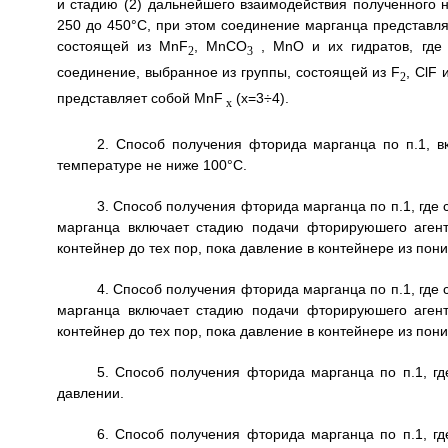
и стадию (2) дальнейшего взаимодействия полученного 
250 до 450°С, при этом соединение марганца представля
состоящей из MnF
, MnCO
, MnO и их гидратов, где
2
3
соединение, выбранное из группы, состоящей из F
, ClF 
2
представляет собой MnF
(х=3÷4).
x
2. Способ получения фторида марганца по п.1, 
температуре не ниже 100°С.
3. Способ получения фторида марганца по п.1, где
марганца включает стадию подачи фторируюшего аген
контейнер до тех пор, пока давление в контейнере из пон
4. Способ получения фторида марганца по п.1, где
марганца включает стадию подачи фторируюшего аген
контейнер до тех пор, пока давление в контейнере из пон
5. Способ получения фторида марганца по п.1, г
давлении.
6. Способ получения фторида марганца по п.1, г