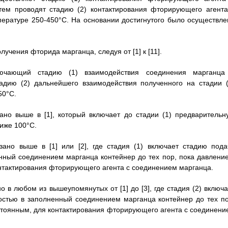
тем проводят стадию (2) контактирования фторирующего агента
пературе 250-450°С. На основании достигнутого было осуществле
учения фторида марганца, следуя от [1] к [11].
лючающий стадию (1) взаимодействия соединения марганца
дию (2) дальнейшего взаимодействия полученного на стадии (
50°С.
ано выше в [1], который включает до стадии (1) предварительн
иже 100°С.
зано выше в [1] или [2], где стадия (1) включает стадию пода
нный соединением марганца контейнер до тех пор, пока давление
онтактирования фторирующего агента с соединением марганца.
о в любом из вышеупомянутых от [1] до [3], где стадия (2) включа
остью в заполненный соединением марганца контейнер до тех по
остоянным, для контактирования фторирующего агента с соединени