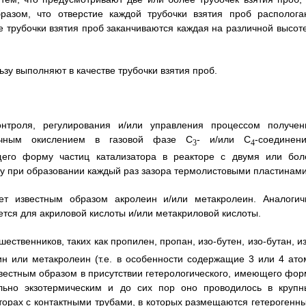
разом, что отверстие каждой трубочки взятия проб располога
 трубочки взятия проб заканчиваются каждая на различной высоте
ьзу выполняют в качестве трубочки взятия проб.
нтроля, регулирования и/или управления процессом получен
тичным окислением в газовой фазе С
- и/или С
-соединени
3
4
ющего форму частиц катализатора в реакторе с двумя или бол
у при образовании каждый раз зазора термолистовыми пластинами
ет известным образом акролеин и/или метакролеин. Аналогич
тся для акриловой кислоты и/или метакриловой кислоты.
ественников, таких как пропилен, пропан, изо-бутен, изо-бутан, и
ин или метакролеин (т.е. в особенности содержащие 3 или 4 ато
звестным образом в присутствии гетерологического, имеющего фор
ильно экзотермическим и до сих пор оно проводилось в крупн
торах с контактными трубами, в которых размещаются гетерогенны