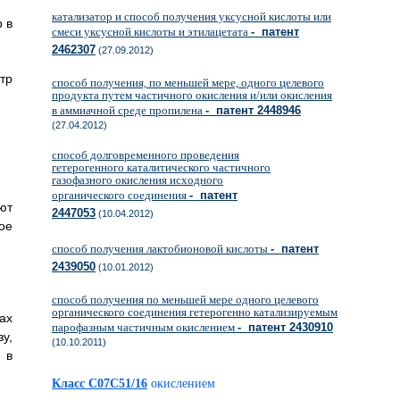
катализатор и способ получения уксусной кислоты или
 в
смеси уксусной кислоты и этилацетата
- патент
2462307
(27.09.2012)
тр
способ получения, по меньшей мере, одного целевого
продукта путем частичного окисления и/или окисления
в аммиачной среде пропилена
- патент 2448946
(27.04.2012)
способ долговременного проведения
гетерогенного каталитического частичного
газофазного окисления исходного
органического соединения
- патент
ют
2447053
(10.04.2012)
ое
способ получения лактобионовой кислоты
- патент
2439050
(10.01.2012)
способ получения по меньшей мере одного целевого
органического соединения гетерогенно катализируемым
ах
парофазным частичным окислением
- патент 2430910
у,
(10.10.2011)
 в
Класс C07C51/16
окислением