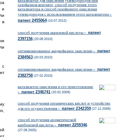
катализатор для окисления углеводородов при
ра
газофазном контакте, способ получения этого
 и
катализатора и способ газофазного окисления
углеводородов с использованием этого катализатора
-
ли
патент 2455064
(10.07.2012)
 в
способ получения акриловой кислоты
- патент
2397156
(20.08.2010)
ия
ли
оптимизированное жидкофазное окисление
- патент
2384563
(20.03.2010)
 с
оптимизированное жидкофазное окисление
- патент
ет
2382758
(27.02.2010)
катализатор окисления и его приготовление
- патент 2346741
(20.02.2009)
способ получения органических кислот и устройство
му
для его осуществления
- патент 2342359
(27.12.2008)
х,
способ получения ароматической
карбоновой кислоты
- патент 2259346
ей
(27.08.2005)
ют