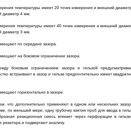
змерения температуры имеет 20 точек измерения и внешний диаметр
й диаметр 4 мм.
измерения температуры имеет 40 точек измерения и внешний диаме
й диаметр 3 мм.
азмещают по середине зазора.
азмещают на боковом ограничении зазора.
ежду боковым ограничением зазора и гильзой предусматрива
тко встраивают в зазор и гильза предпочтительно имеет квадратн
азмещают горизонтально в зазоре.
ем, что дополнительно применяют в одном или нескольких зазор
же, по меньшей мере, одну трубочку взятия проб для ввода в гильз
бразная реакционная смесь втекает через перфорации в гильзе
не реактора и подвергают анализу.