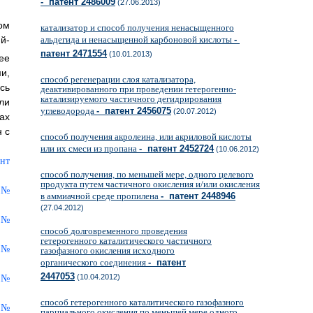
- патент 2486009
(27.06.2013)
ом
катализатор и способ получения ненасыщенного
й-
альдегида и ненасыщенной карбоновой кислоты
-
патент 2471554
(10.01.2013)
ее
и,
способ регенерации слоя катализатора,
сь
деактивированного при проведении гетерогенно-
катализируемого частичного дегидрирования
ли
углеводорода
- патент 2456075
(20.07.2012)
ах
 с
способ получения акролеина, или акриловой кислоты
или их смеси из пропана
- патент 2452724
(10.06.2012)
способ получения, по меньшей мере, одного целевого
продукта путем частичного окисления и/или окисления
в аммиачной среде пропилена
- патент 2448946
(27.04.2012)
способ долговременного проведения
гетерогенного каталитического частичного
газофазного окисления исходного
органического соединения
- патент
2447053
(10.04.2012)
способ гетерогенного каталитического газофазного
парциального окисления по меньшей мере одного