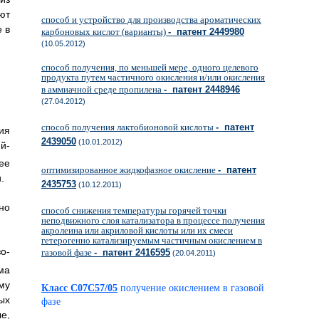
ют
способ и устройство для производства ароматических
 в
карбоновых кислот (варианты)
- патент 2449980
(10.05.2012)
способ получения, по меньшей мере, одного целевого
продукта путем частичного окисления и/или окисления
в аммиачной среде пропилена
- патент 2448946
(27.04.2012)
способ получения лактобионовой кислоты
- патент
ия
2439050
(10.01.2012)
й-
ее
оптимизированное жидкофазное окисление
- патент
.
2435753
(10.12.2011)
но
способ снижения температуры горячей точки
неподвижного слоя катализатора в процессе получения
акролеина или акриловой кислоты или их смеси
гетерогенно катализируемым частичным окислением в
зо-
газовой фазе
- патент 2416595
(20.04.2011)
ма
му
Класс C07C57/05
получение окислением в газовой
ых
фазе
е,