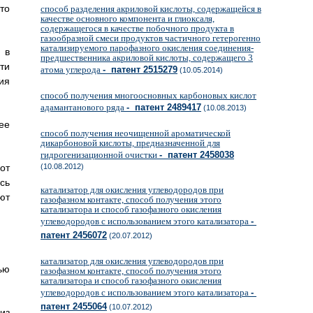
то
способ разделения акриловой кислоты, содержащейся в
качестве основного компонента и глиоксаля,
содержащегося в качестве побочного продукта в
газообразной смеси продуктов частичного гетерогенно
катализируемого парофазного окисления соединения-
 в
предшественника акриловой кислоты, содержащего 3
ти
атома углерода
- патент 2515279
(10.05.2014)
ия
способ получения многоосновных карбоновых кислот
адамантанового ряда
- патент 2489417
(10.08.2013)
ее
способ получения неочищенной ароматической
дикарбоновой кислоты, предназначенной для
гидрогенизационной очистки
- патент 2458038
от
(10.08.2012)
сь
катализатор для окисления углеводородов при
ют
газофазном контакте, способ получения этого
катализатора и способ газофазного окисления
углеводородов с использованием этого катализатора
-
патент 2456072
(20.07.2012)
катализатор для окисления углеводородов при
ью
газофазном контакте, способ получения этого
катализатора и способ газофазного окисления
углеводородов с использованием этого катализатора
-
патент 2455064
(10.07.2012)
из