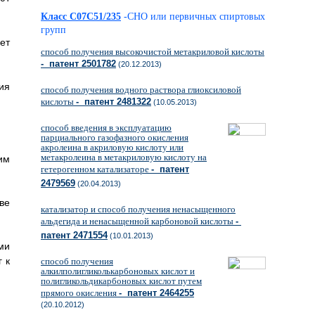
Класс C07C51/235
-CHO или первичных спиртовых
групп
ет
способ получения высокочистой метакриловой кислоты
- патент 2501782
(20.12.2013)
ия
способ получения водного раствора глиоксиловой
кислоты
- патент 2481322
(10.05.2013)
способ введения в эксплуатацию
парциального газофазного окисления
акролеина в акриловую кислоту или
метакролеина в метакриловую кислоту на
им
гетерогенном катализаторе
- патент
2479569
(20.04.2013)
ве
катализатор и способ получения ненасыщенного
альдегида и ненасыщенной карбоновой кислоты
-
патент 2471554
(10.01.2013)
ми
 к
способ получения
алкилполигликолькарбоновых кислот и
полигликольдикарбоновых кислот путем
прямого окисления
- патент 2464255
(20.10.2012)