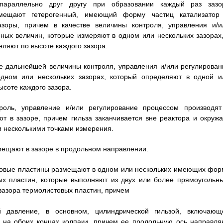
параллельно друг другу при образовании каждый раз зазо
змещают гетерогенный, имеющий форму частиц катализатор
азоры, причем в качестве величины контроля, управления и/и
ных величин, которые измеряют в одном или нескольких зазорах,
еляют по высоте каждого зазора.
тве дальнейшей величины контроля, управления и/или регулирован
одном или нескольких зазорах, который определяют в одной и
ысоте каждого зазора.
роль, управление и/или регулирование процессом производят
т в зазоре, причем гильза заканчивается вне реактора и окружа
и несколькими точками измерения.
змещают в зазоре в продольном направлении.
стовые пластины размещают в одном или нескольких имеющих фор
х пластин, которые выполняют из двух или более прямоугольны
зазора термолистовых пластин, причем
 давление, в основном, цилиндрической гильзой, включающ
 на обоих концах колпаки, причем ее продольную ось направля