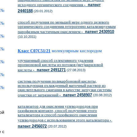
исходного органического соединения
- патент
2440188
(20.01.2012)
способ получения по меньшей мере одного целевого
органического соединения гетерогенно катализируемым
парофазным частичным окислением
- патент 2430910
(10.10.2011)
Класс C07C51/21
молекулярным кислородом
улучшенный способ селективного удаления
пропионовой кислоты из потоков (мет)акриловой
кислоты
- патент 2491271
(27.08.2013)
система получения поликарбоновой кислоты,
использующая охлажденный маточный раствор из
окислительного сжигания в качестве загрузки системы
очистки от загрязнений
- патент 2458907
(20.08.2012)
катализатор для окисления углеводородов при
газофазном контакте, способ получения этого
ой
катализатора и способ газофазного окисления
углеводородов с использованием этого катализатора
-
патент 2456072
(20.07.2012)
 с