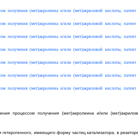
ления процессом получения (мет)акролеина и/или (мет)акрилов
 гетерогенного, имеющего форму частиц катализатора, в реакторе