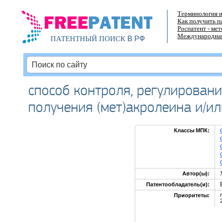
Терминология и
Как получить п
Роспатент - ме
Международная
В РФ
ПАТЕНТНЫЙ ПОИСК
способ контроля, регулирован
получения (мет)акролеина и/ил
Классы МПК:
Автор(ы):
Патентообладатель(и):
Приоритеты: