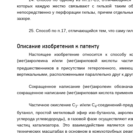
которых каждую жестко связывают с гильзой таким об
непосредственно у перфорации гильзы, причем отдельные
зазоре.
25. Способ по п.17, отличающийся тем, что саму гил
Описание изобретения к патенту
Настоящее изобретение относится к способу ко
(мет)акролеина и/или (мет)акриловой кислоты час
предшественников в присутствии гетерогенного, име
вертикальными, расположенными параллельно друг к друг
Сокращенное написание (мет)акролеин обознача
сокращенное написание (мет)акриловая кислота применяе
Частичное окисление С
- и/или С
-соединений-предш
3
4
бутанол, простой метиловый эфир изо-бутанола, акроле
углерода углеводороды), в газовой фазе осуществляют и
частиц катализатора. Это взаимодействие является с
технических масштабах в основном в кожухотрубных реак