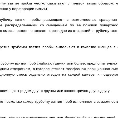
чку взятия пробы жестко связывают с гильзой таким образом, ч
венно у перфорации гильзы.
трубочку взятия пробы размещают с возможностью вращения
ее распределенными со смещением по ее боковой поверхнос
 смесь постоянно втекает через одно из отверстий в трубочку взят
ерстия трубочки взятия пробы выполняют в качестве шлицев в 
трубочку взятия проб снабжают двумя или более, предпочтительно 
одним отверстием, в которое втекает газофазная реакционная сме
кционную смесь отдельно отводят из каждой камеры и подверга
размещают рядом друг с другом или концентрично друг к другу.
ую несколько камер трубочку взятия проб выполняют с возможност
тем, что предусмотривают две или более трубочек взятия проб, 