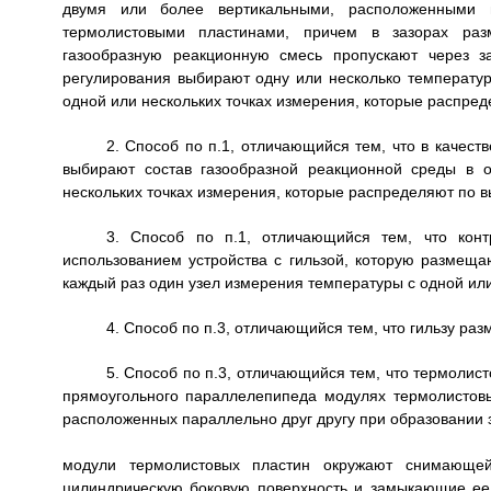
двумя или более вертикальными, расположенными 
термолистовыми пластинами, причем в зазорах ра
газообразную реакционную смесь пропускают через з
регулирования выбирают одну или несколько температур
одной или нескольких точках измерения, которые распред
2. Способ по п.1, отличающийся тем, что в качес
выбирают состав газообразной реакционной среды в 
нескольких точках измерения, которые распределяют по в
3. Способ по п.1, отличающийся тем, что конт
использованием устройства с гильзой, которую размещаю
каждый раз один узел измерения температуры с одной ил
4. Способ по п.3, отличающийся тем, что гильзу ра
5. Способ по п.3, отличающийся тем, что термоли
прямоугольного параллелепипеда модулях термолистовы
расположенных параллельно друг другу при образовании 
модули термолистовых пластин окружают снимающей
цилиндрическую боковую поверхность и замыкающие ее