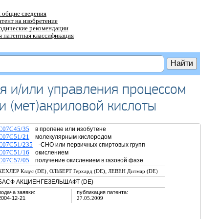
 общие сведения
атент на изобретение
тодические рекомендации
 патентная классификация
ия и/или управления процессом
и (мет)акриловой кислоты
C07C45/35
в пропене или изобутене
C07C51/21
молекулярным кислородом
C07C51/235
-CHO или первичных спиртовых групп
C07C51/16
окислением
C07C57/05
получение окислением в газовой фазе
,
,
ХЕХЛЕР Клаус (DE)
ОЛЬБЕРТ Герхард (DE)
ЛЕВЕН Дитмар (DE)
БАСФ АКЦИЕНГЕЗЕЛЬШАФТ (DE)
подача заявки:
публикация патента:
2004-12-21
27.05.2009