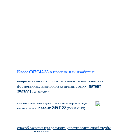
Класс C07C45/35
в пропене или изобутене
непрерывный способ изготовления геометрических
формованных изделий из катализатора к
- патент
2507001
(20.02.2014)
смешанные оксидные катализаторы в виде
полых тел
- патент 2491122
(27.08.2013)
способ засыпки продольного участка контактной трубы