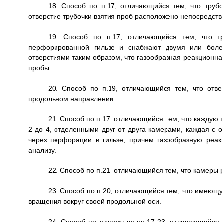
18. Способ по п.17, отличающийся тем, что трубо
отверстие трубочки взятия проб расположено непосредст
19. Способ по п.17, отличающийся тем, что 
перфорированной гильзе и снабжают двумя или бол
отверстиями таким образом, что газообразная реакционная
пробы.
20. Способ по п.19, отличающийся тем, что отв
продольном направлении.
21. Способ по п.17, отличающийся тем, что каждую 
2 до 4, отделенными друг от друга камерами, каждая с 
через перфорации в гильзе, причем газообразную реа
анализу.
22. Способ по п.21, отличающийся тем, что камеры 
23. Способ по п.20, отличающийся тем, что имеющ
вращения вокруг своей продольной оси.
24. Способ по одному из пп.17-23, отличающийся 