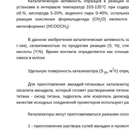
Каталитическую активность образцов в реакции 
установке в интервале температур 103-135°С при соде
об.%, кислорода 5-20%, водяного пара 0-40%, остально
реакции окисления формальдегида (СН
О) являются
2
метилформиат (НСООСН
).
3
В данном изобретении каталитическая активность ха
г·сек), селективностью по продуктам реакции (S, %), 
кислоты (Y,%). Время контакта определяется как отнош
смеси в мл/сек.
2
Удельную поверхность катализатора (S
, м
/г) опр
уд
Для приготовления ванадий-титановых катализато
оксалата ванадила, который готовят растворением пятиок
титана - оксид титана, гидрогель или ксерогель диокси
качестве исходных соединений промоторов используют ра
Катализаторы могут приготавливаться разными спо
1 - приготовление раствора солей ванадия и промот