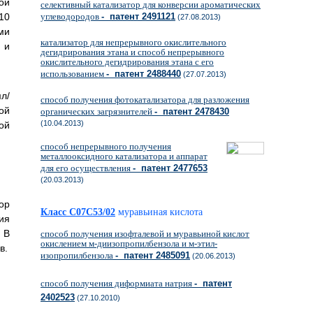
ой
селективный катализатор для конверсии ароматических
10
углеводородов
- патент 2491121
(27.08.2013)
ми
катализатор для непрерывного окислительного
 и
дегидрирования этана и способ непрерывного
окислительного дегидрирования этана с его
использованием
- патент 2488440
(27.07.2013)
л/
способ получения фотокатализатора для разложения
ой
органических загрязнителей
- патент 2478430
(10.04.2013)
ой
способ непрерывного получения
металлооксидного катализатора и аппарат
для его осуществления
- патент 2477653
(20.03.2013)
ор
Класс C07C53/02
муравьиная кислота
ия
 В
способ получения изофталевой и муравьиной кислот
окислением м-диизопропилбензола и м-этил-
в.
изопропилбензола
- патент 2485091
(20.06.2013)
способ получения диформиата натрия
- патент
2402523
(27.10.2010)