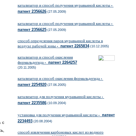
катализатор и способ получения муравьиной кислоты
-
патент 2356626
(27.05.2009)
катализатор и способ получения муравьиной кислоты
-
патент 2356625
(27.05.2009)
способ определения паров муравьиной кислоты в
воздухе рабочей зоны
- патент 2265834
(10.12.2005)
катализатор и способ окисления
формальдегида
- патент 2264257
(20.11.2005)
катализатор и способ окисления формальдегида
-
.
патент 2254920
(27.06.2005)
катализатор для получения муравьиной кислоты
-
патент 2235586
(10.09.2004)
установка для получения муравьиной кислоты
- патент
2234493
(20.08.2004)
 с
ь,
способ извлечения карбоновых кислот из водного