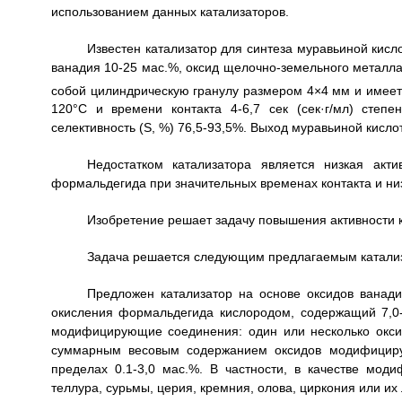
использованием данных катализаторов.
Известен катализатор для синтеза муравьиной кисл
ванадия 10-25 мас.%, оксид щелочно-земельного металла 
собой цилиндрическую гранулу размером 4×4 мм и имеет
120°С и времени контакта 4-6,7 сек (сек·г/мл) степ
селективность (S, %) 76,5-93,5%. Выход муравьиной кисл
Недостатком катализатора является низкая акти
формальдегида при значительных временах контакта и ни
Изобретение решает задачу повышения активности к
Задача решается следующим предлагаемым катали
Предложен катализатор на основе оксидов ванади
окисления формальдегида кислородом, содержащий 7,0-
модифицирующие соединения: один или несколько окси
суммарным весовым содержанием оксидов модифицирую
пределах 0.1-3,0 мас.%. В частности, в качестве мо
теллура, сурьмы, церия, кремния, олова, циркония или их