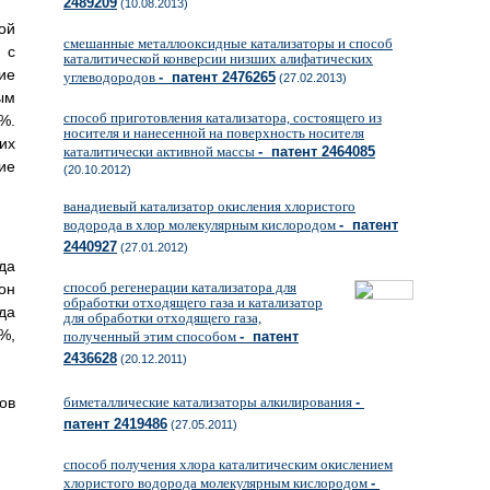
2489209
(10.08.2013)
ой
смешанные металлооксидные катализаторы и способ
 с
каталитической конверсии низших алифатических
ие
углеводородов
- патент 2476265
(27.02.2013)
ым
способ приготовления катализатора, состоящего из
%.
носителя и нанесенной на поверхность носителя
их
каталитически активной массы
- патент 2464085
ие
(20.10.2012)
ванадиевый катализатор окисления хлористого
водорода в хлор молекулярным кислородом
- патент
2440927
(27.01.2012)
да
способ регенерации катализатора для
он
обработки отходящего газа и катализатор
да
для обработки отходящего газа,
%,
полученный этим способом
- патент
2436628
(20.12.2011)
ов
биметаллические катализаторы алкилирования
-
патент 2419486
(27.05.2011)
способ получения хлора каталитическим окислением
хлористого водорода молекулярным кислородом
-