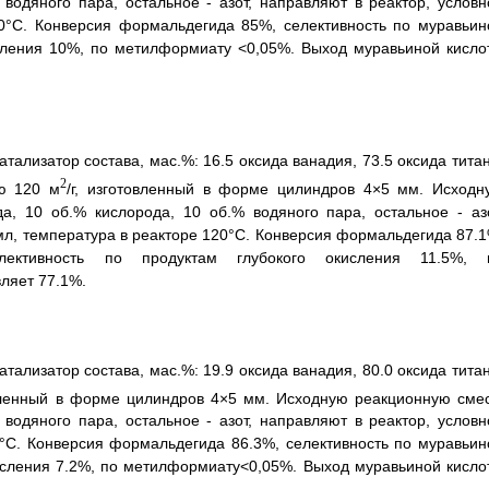
водяного пара, остальное - азот, направляют в реактор, условн
120°С. Конверсия формальдегида 85%, селективность по муравьин
исления 10%, по метилформиату <0,05%. Выход муравьиной кисло
тализатор состава, мас.%: 16.5 оксида ванадия, 73.5 оксида титан
2
ью 120 м
/г, изготовленный в форме цилиндров 4×5 мм. Исходн
, 10 об.% кислорода, 10 об.% водяного пара, остальное - азо
/мл, температура в реакторе 120°С. Конверсия формальдегида 87.1
лективность по продуктам глубокого окисления 11.5%, 
ляет 77.1%.
тализатор состава, мас.%: 19.9 оксида ванадия, 80.0 оксида титан
вленный в форме цилиндров 4×5 мм. Исходную реакционную смес
водяного пара, остальное - азот, направляют в реактор, условн
20°С. Конверсия формальдегида 86.3%, селективность по муравьин
кисления 7.2%, по метилформиату<0,05%. Выход муравьиной кисло