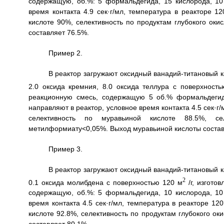
содержащую, об.%: 5 формальдегида, 15 кислорода, 10 
время контакта 4.9 сек·г/мл, температура в реакторе 
кислоте 90%, селективность по продуктам глубокого ок
составляет 76.5%.
Пример 2.
В реактор загружают оксидный ванадий-титановый ка
2.0 оксида кремния, 8.0 оксида теллура с поверхност
реакционную смесь, содержащую 5 об.% формальдегида
направляют в реактор, условное время контакта 4.5 сек·г
селективность по муравьиной кислоте 88.5%, се
метилформиату<0,05%. Выход муравьиной кислоты состав
Пример 3.
В реактор загружают оксидный ванадий-титановый ка
2
0.1 оксида молибдена с поверхностью 120 м
/г, изгото
содержащую, об.%: 5 формальдегида, 10 кислорода, 10 
время контакта 4.5 сек·г/мл, температура в реакторе 1
кислоте 92.8%, селективность по продуктам глубокого о