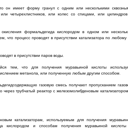
 что он имеет форму гранул с одним или несколькими сквозны
 или четырехлистников, или колес со спицами, или цилиндров
 окисления формальдегида кислородом в одном или нескольк
м, что процесс проводят в присутствии катализатора по любому 
оводят в присутствии паров воды.
йся тем, что для получения муравьиной кислоты использу
ислением метанола, или полученную любым другим способом.
льдегидсодержащую газовую смесь получают пропусканием газов
о через трубчатый реактор с железомолибденовым катализатором
ановым катализаторам, используемым для получения муравьин
ида кислородом и способам получения муравьиной кислоты