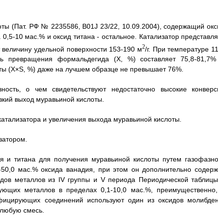
оты (Пат. РФ № 2235586, B01J 23/22, 10.09.2004), содержащий окс
0,5-10 мас.% и оксид титана - остальное. Катализатор представля
2
 величину удельной поверхности 153-190 м
/г. При температуре 1
ень превращения формальдегида (X, %) составляет 75,8-81,7%
оты (X×S, %) даже на лучшем образце не превышает 76%.
вность, о чем свидетельствуют недостаточно высокие конверс
зкий выход муравьиной кислоты.
атализатора и увеличения выхода муравьиной кислоты.
затором.
я и титана для получения муравьиной кислоты путем газофазно
50,0 мас.% оксида ванадия, при этом он дополнительно содерж
дов металлов из IV группы и V периода Периодической таблицы
щих металлов в пределах 0,1-10,0 мас.%, преимущественно,
дифицирующих соединений используют один из оксидов молибден
 любую смесь.