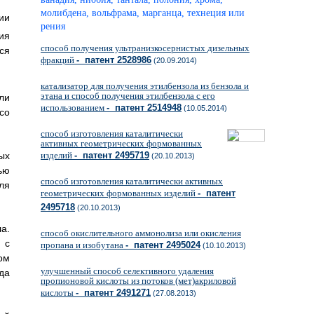
молибдена, вольфрама, марганца, технеция или
ии
рения
ия
способ получения ультранизкосернистых дизельных
ся
фракций
- патент 2528986
(20.09.2014)
катализатор для получения этилбензола из бензола и
этана и способ получения этилбензола с его
ли
использованием
- патент 2514948
(10.05.2014)
со
способ изготовления каталитически
активных геометрических формованных
ых
изделий
- патент 2495719
(20.10.2013)
ью
способ изготовления каталитически активных
ля
геометрических формованных изделий
- патент
2495718
(20.10.2013)
а.
способ окислительного аммонолиза или окисления
 с
пропана и изобутана
- патент 2495024
(10.10.2013)
ом
улучшенный способ селективного удаления
да
пропионовой кислоты из потоков (мет)акриловой
кислоты
- патент 2491271
(27.08.2013)