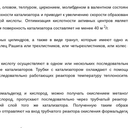
 оловом, теллуром, цирконием, молибденом в валентном состоян
хности катализатора и приводит к увеличению скорости образован
ой кислоты. Оптимизация кислотности активных центров являет
2
м поверхность катализатора составляет не менее 40 м
/г.
ных цилиндров, а также в виде гранул, которые имеют одно и
лец Рашига или трехлистников, или четырехлистников, или колес 
кислоту осуществляют в одном или нескольких последовательн
ше катализаторов. Трубки с катализатором охлаждают с помощ
оследовательно работающих реакторов температуру теплоносите
мальдегид и кислород, можно получать окислением метанол
лород, пропускают последовательно через трубчатый реактор
кий слой того же катализатора. Полученную таким образ
отправляют на вход трубчатого реактора окисления формальдеги