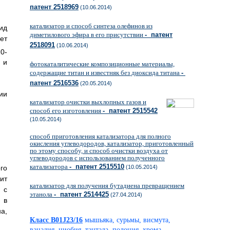
патент 2518969
(10.06.2014)
катализатор и способ синтеза олефинов из
ид
диметилового эфира в его присутствии
- патент
ет
2518091
(10.06.2014)
10-
 и
фотокаталитические композиционные материалы,
содержащие титан и известняк без диоксида титана
-
патент 2516536
(20.05.2014)
ии
катализатор очистки выхлопных газов и
способ его изготовления
- патент 2515542
(10.05.2014)
способ приготовления катализатора для полного
окисления углеводородов, катализатор, приготовленный
по этому способу, и способ очистки воздуха от
углеводородов с использованием полученного
катализатора
- патент 2515510
(10.05.2014)
го
ит
катализатор для получения бутадиена превращением
 с
этанола
- патент 2514425
(27.04.2014)
 в
а,
Класс B01J23/16
мышьяка, сурьмы, висмута,
ванадия, ниобия, тантала, полония, хрома,