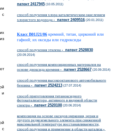
патент 2417945
(10.05.2011)
ми
 с
способ получения хлора каталитическим окислением
хлористого водорода
- патент 2409516
(20.01.2011)
их
Класс B01J21/06
кремний, титан, цирконий или
из
гафний; их оксиды или гидроксиды
способ получения этилена
- патент 2528830
(20.09.2014)
способ получения композиционных материалов на
ют
основе диоксида кремния
- патент 2528667
(20.09.2014)
способ получения высокооктанового автомобильного
бензина
- патент 2524213
(27.07.2014)
ой
 и
способ приготовления титаноксидного
фотокатализатора, активного в видимой области
спектра
- патент 2520100
(20.06.2014)
композиция на основе оксидов циркония, церия и
другого редкоземельного элемента при сниженной
ой
максимальной температуре восстанавливаемости,
 с
способ получения и применение в области катализа
-