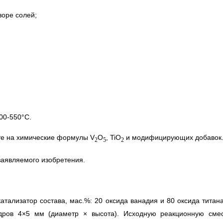
воре солей;
00-550°С.
те на химические формулы V
O
, TiO
и модифицирующих добавок
2
5
2
аявляемого изобретения.
атализатор состава, мас.%: 20 оксида ванадия и 80 оксида титана
ндров 4×5 мм (диаметр × высота). Исходную реакционную смес