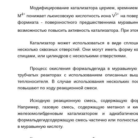
Модифицирование катализатора церием, кремнием,
4+
5+
М
понижает льюисовскую кислотность иона V
на повер
формиата - поверхностного предшественника муравьин
возможностью повысить активность катализатора. При это
Катализатор может использоваться в виде сплош
несколько сквозных отверстий. Они могут иметь форму ко
спицами, или цилиндров с несколькими отверстиями.
Процесс окисления формальдегида в муравьиную 
трубчатых реакторах с использованием описанных вы
теплоносителя. В случае использования нескольких п
повышают по ходу реакционной смеси.
Исходную реакционную смесь, содержащую фор
Например, газовую смесь, содержащую метанол и кис
железомолибденовым катализатором и адиабатичес
формальдегидсодержащую смесь частично или полностью 
в муравьиную кислоту.