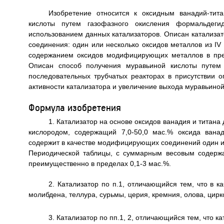
Изобретение относится к оксидным ванадий-тит
кислоты путем газофазного окисления формальдег
использованием данных катализаторов. Описан катализа
соединения: один или несколько оксидов металлов из I
содержанием оксидов модифицирующих металлов в пред
Описан способ получения муравьиной кислоты путем
последовательных трубчатых реакторах в присутствии о
активности катализатора и увеличение выхода муравьиной ки
Формула изобретения
1. Катализатор на основе оксидов ванадия и титан
кислородом, содержащий 7,0-50,0 мас.% оксида ван
содержит в качестве модифицирующих соединений один ил
Периодической таблицы, с суммарным весовым содерж
преимущественно в пределах 0,1-3 мас.%.
2. Катализатор по п.1, отличающийся тем, что в 
молибдена, теллура, сурьмы, церия, кремния, олова, цир
3. Катализатор по пп.1, 2, отличающийся тем, что к