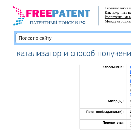
Терминология и
Как получить п
Роспатент - ме
Международная
В РФ
ПАТЕНТНЫЙ ПОИСК
катализатор и способ получен
Классы МПК:
Автор(ы):
Патентообладатель(и):
Приоритеты: