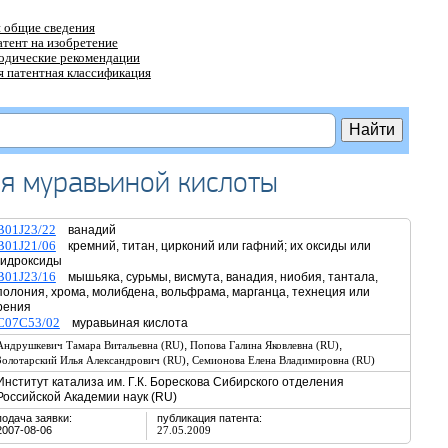
 общие сведения
атент на изобретение
тодические рекомендации
 патентная классификация
ия муравьиной кислоты
B01J23/22
ванадий
B01J21/06
кремний, титан, цирконий или гафний; их оксиды или
гидроксиды
B01J23/16
мышьяка, сурьмы, висмута, ванадия, ниобия, тантала,
полония, хрома, молибдена, вольфрама, марганца, технеция или
рения
C07C53/02
муравьиная кислота
,
,
Андрушкевич Тамара Витальевна (RU)
Попова Галина Яковлевна (RU)
,
Золотарский Илья Александрович (RU)
Семионова Елена Владимировна (RU)
Институт катализа им. Г.К. Борескова Сибирского отделения
Российской Академии наук (RU)
подача заявки:
публикация патента:
2007-08-06
27.05.2009