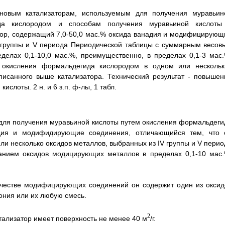
ановым катализаторам, используемым для получения муравьин
ида кислородом и способам получения муравьиной кислоты
тор, содержащий 7,0-50,0 мас.% оксида ванадия и модифицирующ
V группы и V периода Периодической таблицы с суммарным весов
елах 0,1-10,0 мас.%, преимущественно, в пределах 0,1-3 мас.
 окисления формальдегида кислородом в одном или нескольк
писанного выше катализатора. Технический результат - повышен
слоты. 2 н. и 6 з.п. ф-лы, 1 табл.
а для получения муравьиной кислоты путем окисления формальдеги
адия и модифидирующие соединения, отличающийся тем, что 
и несколько оксидов металлов, выбранных из IV группы и V перио
анием оксидов модицирующих металлов в пределах 0,1-10 мас.
качестве модифицирующих соединений он содержит один из оксид
кония или их любую смесь.
2
атализатор имеет поверхность не менее 40 м
/г.