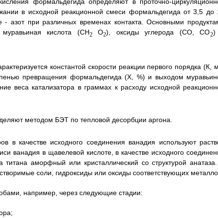
окисления формальдегида определяют в проточно-циркуляционн
ржании в исходной реакционной смеси формальдегида от 3,5 до 
е - азот при различных временах контакта. Основными продукта
 муравьиная кислота (СН
O
), оксиды углерода (СО, СО
)
2
2
2
рактеризуется константой скорости реакции первого порядка (К, м
степенью превращения формальдегида (X, %) и выходом муравьин
ение веса катализатора в граммах к расходу исходной реакционн
еделяют методом БЭТ по тепловой десорбции аргона.
ров в качестве исходного соединения ванадия используют раств
иси ванадия в щавелевой кислоте, в качестве исходного соединен
да титана аморфный или кристаллический со структурой анатаза.
створимые соли, гидроксиды или оксиды соответствующих металло
собами, например, через следующие стадии:
ора;