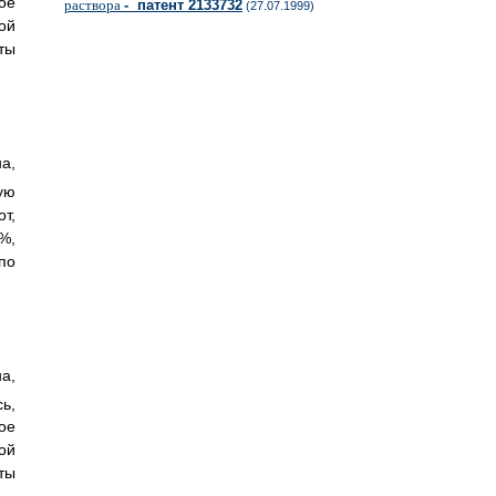
ое
раствора
- патент 2133732
(27.07.1999)
ой
ты
а,
ую
т,
%,
по
а,
ь,
ое
ой
ты