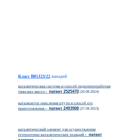
Класс B01J23/22
ванадий
каталитическая система и способ гидропереработки
тяжелых масел
- патент 2525470
(20.08.2014)
катализатор окисления ртути и способ его
приготовления
- патент 2493908
(27.09.2013)
каталитический элемент для осуществления
гетерогенно-каталитических реакций
- патент