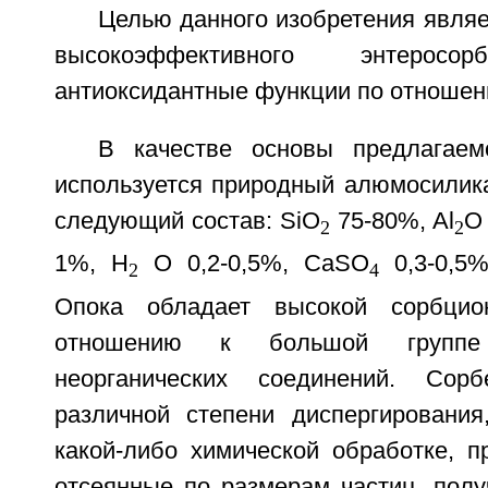
Целью данного изобретения являе
высокоэффективного энтеросор
антиоксидантные функции по отношен
В качестве основы предлагаем
используется природный алюмосилика
следующий состав: SiO
75-80%, Al
O
2
2
1%, Н
O 0,2-0,5%, CaSO
0,3-0,5
2
4
Опока обладает высокой сорбцио
отношению к большой группе
неорганических соединений. Со
различной степени диспергировани
какой-либо химической обработке, п
отсеянные по размерам частиц, полу