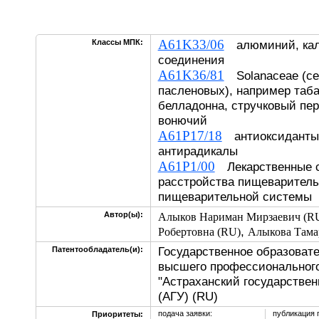
A61K33/06
Классы МПК:
алюминий, каль
соединения
A61K36/81
Solanaceae (с
пасленовых), например табак
белладонна, стручковый пе
вонючий
A61P17/18
антиоксиданты,
антирадикалы
A61P1/00
Лекарственные с
расстройства пищеваритель
пищеварительной системы
Автор(ы):
Алыков Нариман Мирзаевич (R
,
Робертовна (RU)
Алыкова Тама
Государственное образоват
Патентообладатель(и):
высшего профессионального
"Астраханский государствен
(АГУ) (RU)
подача заявки:
публикация 
Приоритеты: