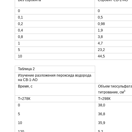
0
0
0,1
0,5
0,2
0,98
0,4
1,9
0,8
3,8
1
4,7
5
23,2
10
44,5
Таблица 2
Изучение разложения пероксида водорода
на СВ-1-АО
Время, с
Объем тиосульфата
3
титрование, см
Т=278К
Т=298К
0
38,0
5
36,8
10
35,9
120
5,2