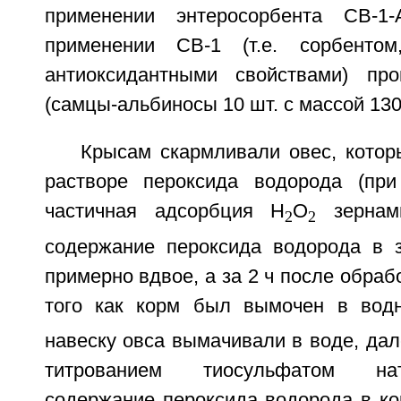
применении энтеросорбента СВ-1
применении СВ-1 (т.е. сорбенто
антиоксидантными свойствами) пр
(самцы-альбиносы 10 шт. с массой 130-
Крысам скармливали овес, кото
растворе пероксида водорода (при
частичная адсорбция H
O
зернам
2
2
содержание пероксида водорода в 
примерно вдвое, а за 2 ч после обраб
того как корм был вымочен в вод
навеску овса вымачивали в воде, да
титрованием тиосульфатом на
содержание пероксида водорода в кор