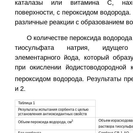
каталазы или витамина С, нах
поверхности, с пероксидом водорода.
различные реакции с образованием во
О количестве пероксида водорода 
тиосульфата натрия, идущег
элементарного йода, который образу
при окислении йодистоводородной 
пероксидом водорода. Результаты пр
и 2.
Таблица 1
Результаты испытания сорбента с целью
установления антиоксидантных свойств
Объем израсходован
3
Объем пероксида водорода, см
раствора тиосульфа
Без сорбента
Сорбент СВ-1-АО