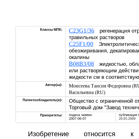
C23G1/36
Классы МПК:
регенерация отр
травильных растворов
C25F1/00
Электролитическ
обезжиривания, декапирова
окалины
B08B3/08
жидкостью, обл
или растворяющим действи
жидкости см в соответств
Автор(ы):
Моисеева Таисия Федоровна (R
Васильевна (RU)
Общество с ограниченной о
Патентообладатель(и):
Торговый дом "Завод технич
подача заявки:
публикация 
Приоритеты:
2007-06-07
20.05.2009
Изобретение относится 