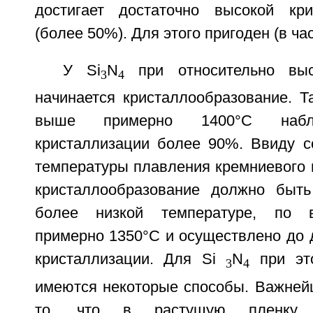
достигает достаточно высокой кри
(более 50%). Для этого пригоден (в час
У Si
N
при относительно выс
3
4
начинается кристаллообразование. Т
выше примерно 1400°С наблю
кристаллизации более 90%. Ввиду с
температуры плавления кремниевого 
кристаллообразование должно быть
более низкой температуре, по в
примерно 1350°С и осуществлено до 
кристаллизации. Для Si
N
при эт
3
4
имеются некоторые способы. Важней
то, что в растущую пленку 