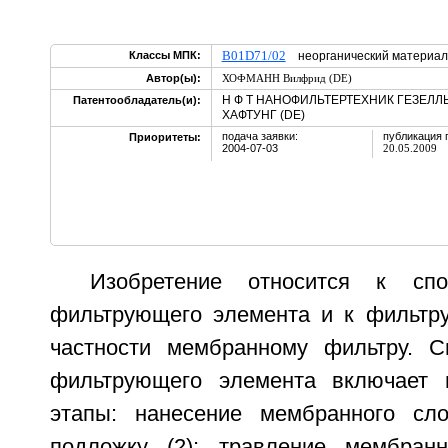
B01D71/02
Классы МПК:
неорганический материал
Автор(ы):
ХОФМАНН Вилфрид (DE)
Н Ф Т НАНОФИЛЬТЕРТЕХНИК ГЕЗЕЛ
Патентообладатель(и):
ХАФТУНГ (DE)
подача заявки:
публикация 
Приоритеты:
2004-07-03
20.05.2009
Изобретение относится к спо
фильтрующего элемента и к фильтр
частности мембранному фильтру. С
фильтрующего элемента включает
этапы: нанесение мембранного сл
подложку (2); травление мембран