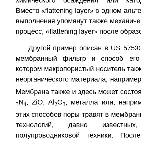
химического осаждения или като
Вместо «flattening layer» в одном аль
выполнения упомянут также механиче
процесс, «flattening layer» после обра
Другой пример описан в US 5753
мембранный фильтр и способ его 
котором макропористый носитель такж
неорганического материала, например 
Мембрана также и здесь может состоят
N
, ZiO, Al
О
, металла или, наприм
3
4
2
3
этих способов поры травят в мембра
технологий, давно известны
полупроводниковой техники. Посл