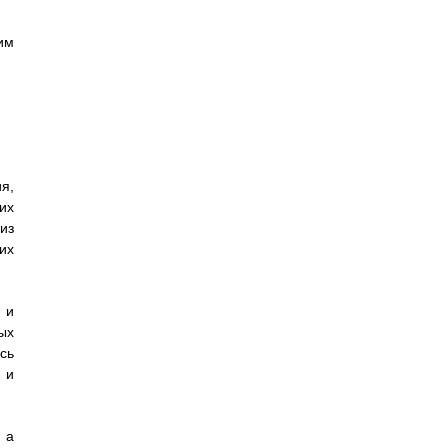
им
я,
их
из
их
 и
ых
сь
 и
n a