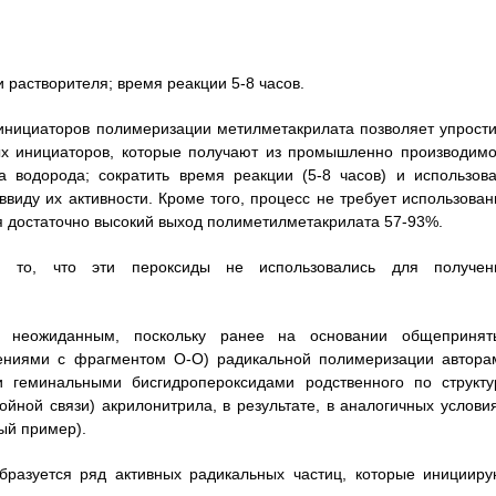
и растворителя; время реакции 5-8 часов.
инициаторов полимеризации метилметакрилата позволяет упрости
ных инициаторов, которые получают из промышленно производимо
а водорода; сократить время реакции (5-8 часов) и использова
ввиду их активности. Кроме того, процесс не требует использован
ся достаточно высокий выход полиметилметакрилата 57-93%.
ся то, что эти пероксиды не использовались для получен
я неожиданным, поскольку ранее на основании общепринят
нениями с фрагментом О-О) радикальной полимеризации автора
 геминальными бисгидропероксидами родственного по структу
йной связи) акрилонитрила, в результате, в аналогичных условия
ый пример).
бразуется ряд активных радикальных частиц, которые иницииру