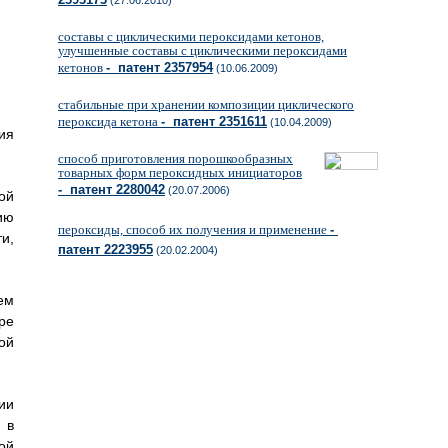
(27.06.2010)
составы с циклическими пероксидами кетонов,
улучшенные составы с циклическими пероксидами
кетонов
- патент 2357954
(10.06.2009)
стабильные при хранении композиции циклического
пероксида кетона
- патент 2351611
(10.04.2009)
ия
способ приготовления порошкообразных
товарных форм пероксидных инициаторов
- патент 2280042
(20.07.2006)
ой
ию
пероксиды, способ их получения и применение
-
и,
патент 2223955
(20.02.2004)
ем
ре
ой
ии
 в
ой