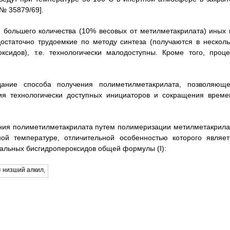
 № 35879/69].
 большего количества (10% весовых от метилметакрилата) иных 
остаточно трудоемкие по методу синтеза (получаются в несколь
ксидов), т.е. технологически малодоступны. Кроме того, проце
дание способа получения полиметилметакрилата, позволяюще
ния технологически доступных инициаторов и сокращения време
ения полиметилметакрилата путем полимеризации метилметакрила
ой температуре, отличительной особенностью которого являет
нальных бисгидропероксидов общей формулы (I):
 низший алкил,