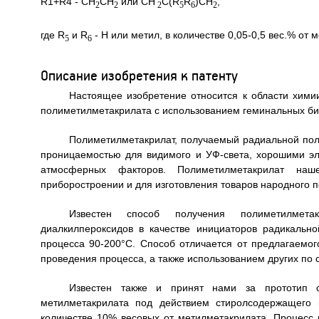
R1+R4 - СН
СН
или CH
C(R
R
)CH
,
2
2
2
5
6
2
где R
и R
- Н или метил, в количестве 0,05-0,5 вес.% от 
5
6
Описание изобретения к патенту
Настоящее изобретение относится к области хими
полиметилметакрилата с использованием геминальных би
Полиметилметакрилат, получаемый радиальной пол
проницаемостью для видимого и УФ-света, хорошими эл
атмосферных факторов. Полиметилметакрилат на
приборостроении и для изготовления товаров народного 
Известен способ получения полиметилмета
диалкилпероксидов в качестве инициаторов радикальн
процесса 90-200°С. Способ отличается от предлагаемог
проведения процесса, а также использованием других по 
Известен также и принят нами за прототип с
метилметакрилата под действием стиролсодержащего 
количестве 10% весовых от метилметакрилата. Процесс 