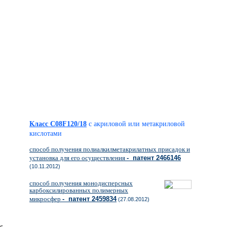
Класс C08F120/18
с акриловой или метакриловой
кислотами
способ получения полиалкилметакрилатных присадок и
установка для его осуществления
- патент 2466146
(10.11.2012)
способ получения монодисперсных
карбоксилированных полимерных
микросфер
- патент 2459834
(27.08.2012)