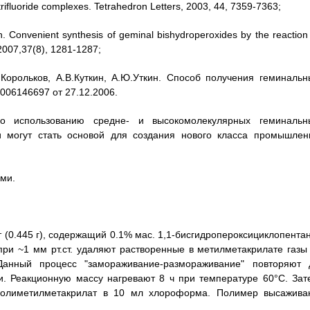
trifluoride complexes. Tetrahedron Letters, 2003, 44, 7359-7363;
in. Convenient synthesis of geminal bishydroperoxides by the reaction
2007,37(8), 1281-1287;
.Корольков, A.B.Куткин, А.Ю.Уткин. Способ получения геминальн
006146697 от 27.12.2006.
о использованию средне- и высокомолекулярных геминальн
и могут стать основой для создания нового класса промышлен
ми.
(0.445 г), содержащий 0.1% мас. 1,1-бисгидропероксициклопентан
ри ~1 мм рт.ст. удаляют растворенные в метилметакрилате газы 
Данный процесс "замораживание-размораживание" повторяют 
. Реакционную массу нагревают 8 ч при температуре 60°С. Зат
полиметилметакрилат в 10 мл хлороформа. Полимер высажива