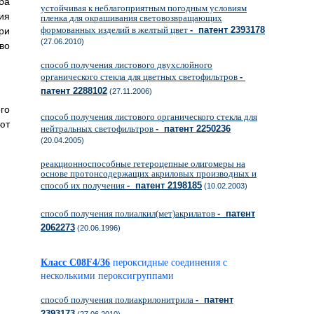
ба
устойчивая к неблагоприятным погодным условиям
ия
пленка для окрашивания световозвращающих
формованных изделий в желтый цвет
- патент 2393178
ри
(27.06.2010)
во
способ получения листового двухслойного
органического стекла для цветных светофильтров
-
патент 2288102
(27.11.2006)
го
способ получения листового органического стекла для
ют
нейтральных светофильтров
- патент 2250236
(20.04.2005)
реакционноспособные гетероцепные олигомеры на
основе протонсодержащих акриловых производных и
способ их получения
- патент 2198185
(10.02.2003)
способ получения полиалкил(мет)акрилатов
- патент
2062273
(20.06.1996)
Класс C08F4/36
пероксидные соединения с
несколькими пероксигруппами
способ получения полиакрилонитрила
- патент
2393173