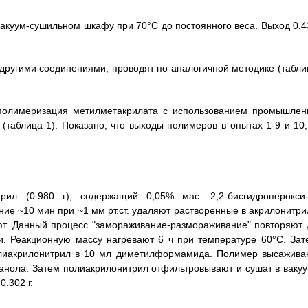
акуум-сушильном шкафу при 70°С до постоянного веса. Выход 0.4
ругими соединениями, проводят по аналогичной методике (табли
 полимеризация метилметакрилата с использованием промышлен
(таблица 1). Показано, что выходы полимеров в опытах 1-9 и 10,
л (0.980 г), содержащий 0,05% мас. 2,2-бисгидроперокси-
ие ~10 мин при ~1 мм рт.ст. удаляют растворенные в акрилонитри
ют. Данный процесс "замораживание-размораживание" повторяют 
. Реакционную массу нагревают 6 ч при температуре 60°С. Зат
олиакрилонитрил в 10 мл диметилформамида. Полимер высажива
нола. Затем полиакрилонитрил отфильтровывают и сушат в вакуу
.302 г.