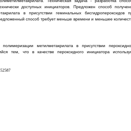
олиметилметакрилата. Техническая задача - разработка спосо
ехнически доступных инициаторов. Предложен способ получен
такрилата в присутствии геминальных бисгидропероксидов п
редложенный способ требует меньше времени и меньшее количест
 полимеризации метилметакрилата в присутствии пероксидно
йся тем, что в качестве пероксидного инициатора использу