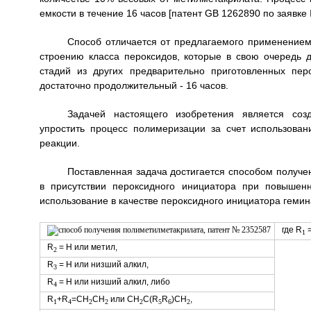
емкости в течение 16 часов [патент GB 1262890 по заявке
Способ отличается от предлагаемого применением
строению класса пероксидов, которые в свою очередь д
стадий из других предварительно приготовленных перо
достаточно продолжительный - 16 часов.
Задачей настоящего изобретения является соз
упростить процесс полимеризации за счет использова
реакции.
Поставленная задача достигается способом получ
в присутствии пероксидного инициатора при повышенн
использование в качестве пероксидного инициатора геми
где R
=
1
R
= Н или метил,
2
R
= Н или низший алкил,
3
R
= Н или низший алкил, либо
4
R
+R
=СН
СН
или CH
C(R
R
)CH
,
1
4
2
2
2
5
6
2