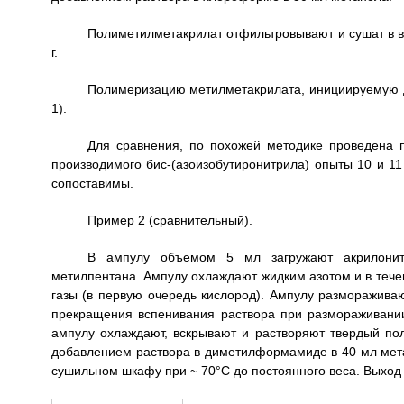
Полиметилметакрилат отфильтровывают и сушат в в
г.
Полимеризацию метилметакрилата, инициируемую д
1).
Для сравнения, по похожей методике проведена
производимого бис-(азоизобутиронитрила) опыты 10 и 11 
сопоставимы.
Пример 2 (сравнительный).
В ампулу объемом 5 мл загружают акрилонитри
метилпентана. Ампулу охлаждают жидким азотом и в течен
газы (в первую очередь кислород). Ампулу разморажива
прекращения вспенивания раствора при размораживании
ампулу охлаждают, вскрывают и растворяют твердый п
добавлением раствора в диметилформамиде в 40 мл мета
сушильном шкафу при ~ 70°С до постоянного веса. Выход 0