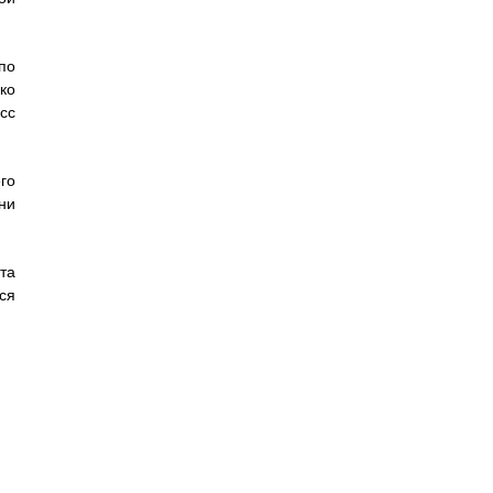
по
ко
сс
го
ни
та
ся