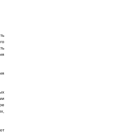
ть
го
ть
ия
ия
ых
ми
ре
х,
ют