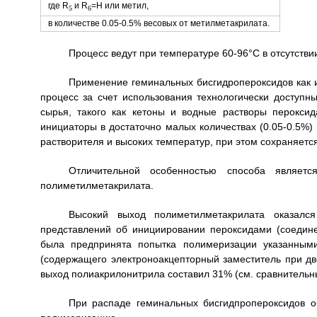
где R
и R
=Н или метил,
5
6
в количестве 0.05-0.5% весовых от метилметакрилата.
Процесс ведут при температуре 60-96°С в отсутстви
Применение геминальных бисгидропероксидов как 
процесс за счет использования технологически доступ
сырья, такого как кетоны и водные растворы пероксид
инициаторы в достаточно малых количествах (0.05-0.5%) 
растворителя и высоких температур, при этом сохраняет
Отличительной особенностью способа являет
полиметилметакрилата.
Высокий выход полиметилметакрилата оказалс
представлений об инициировании пероксидами (соеди
была предпринята попытка полимеризации указанными
(содержащего электроноакцепторный заместитель при дво
выход полиакрилонитрила составил 31% (см. сравнительн
При распаде геминальных бисгидпропероксидов о