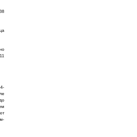
38
ца
но
11
4-
ле
до
ем
ют
м-