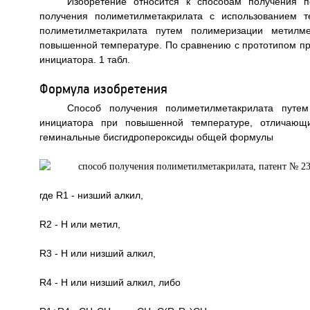
Изобретение относится к способам получения п
получения полиметилметакрилата с использованием т
полиметилметакрилата путем полимеризации метилме
повышенной температуре. По сравнению с прототипом п
инициатора. 1 табл.
Формула изобретения
Способ получения полиметилметакрилата путем
инициатора при повышенной температуре, отличающи
геминальные бисгидропероксиды общей формулы
где R1 - низший алкил,
R2 - Н или метил,
R3 - Н или низший алкил,
R4 - Н или низший алкил, либо