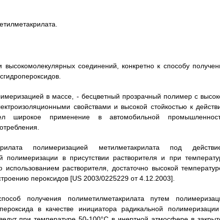
метилметакрилата.
и высокомолекулярных соединений, конкретно к способу получен
сгидропероксидов.
имеризацией в массе, - бесцветный прозрачный полимер с высок
ектроизоляционными свойствами и высокой стойкостью к действ
шел широкое применение в автомобильной промышленност
потребления.
крилата полимеризацией метилметакрилата под действи
ой полимеризации в присутствии растворителя и при температу
о использованием растворителя, достаточно высокой температур
строению пероксидов [US 2003/0225229 от 4.12.2003].
пособ получения полиметилметакрилата путем полимеризац
пероксида в качестве инициатора радикальной полимеризации
ведут при температуре 50-100°С в инертной атмосфере в закрыт