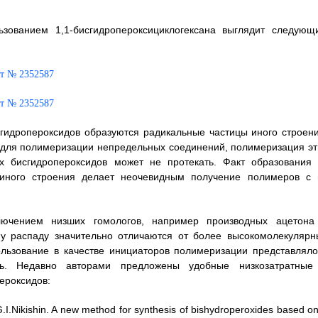
зованием 1,1-бисгидропероксициклогексана выглядит следующ
сгидропероксидов образуются радикальные частицы иного строени
х для полимеризации непредельных соединений, полимеризация эт
 бисгидропероксидов может не протекать. Факт образования 
 иного строения делает неочевидным получение полимеров с 
лючением низших гомологов, например производных ацетона
му распаду значительно отличаются от более высокомолекулярн
ользование в качестве инициаторов полимеризации представляло
сь. Недавно авторами предложены удобные низкозатратные
ероксидов:
 G.I.Nikishin. A new method for synthesis of bishydroperoxides based o