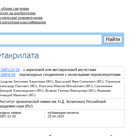
 общие сведения
атент на изобретение
тодические рекомендации
 патентная классификация
етакрилата
C08F120/18
с акриловой или метакриловой кислотами
C08F4/36
пероксидные соединения с несколькими пероксигруппами
,
,
Сахарова Антонина Алексеевна (RU)
Выгодский Яков Семенович (RU)
Терентьев
,
,
Александр Олегович (RU)
Платонов Максим Михайлович (RU)
Сапожников
,
,
Дмитрий Александрович (RU)
Волкова Татьяна Викторовна (RU)
Никишин
Геннадий Иванович (RU)
Институт органической химии им. Н.Д. Зелинского Российской
академии наук (RU)
подача заявки:
публикация патента:
2007-12-25
20.04.2009