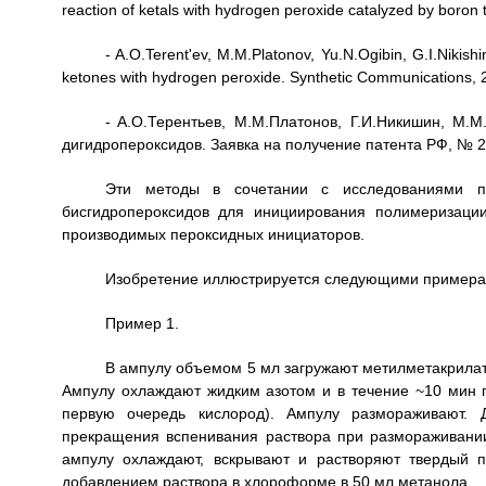
reaction of ketals with hydrogen peroxide catalyzed by boron 
- A.O.Terent'ev, M.M.Platonov, Yu.N.Ogibin, G.I.Nikish
ketones with hydrogen peroxide. Synthetic Communications, 
- A.O.Терентьев, M.M.Платонов, Г.И.Никишин, M.M
дигидропероксидов. Заявка на получение патента РФ, № 2
Эти методы в сочетании с исследованиями п
бисгидропероксидов для инициирования полимеризаци
производимых пероксидных инициаторов.
Изобретение иллюстрируется следующими примера
Пример 1.
В ампулу объемом 5 мл загружают метилметакрилат 
Ампулу охлаждают жидким азотом и в течение ~10 мин п
первую очередь кислород). Ампулу размораживают. 
прекращения вспенивания раствора при размораживании
ампулу охлаждают, вскрывают и растворяют твердый 
добавлением раствора в хлороформе в 50 мл метанола.