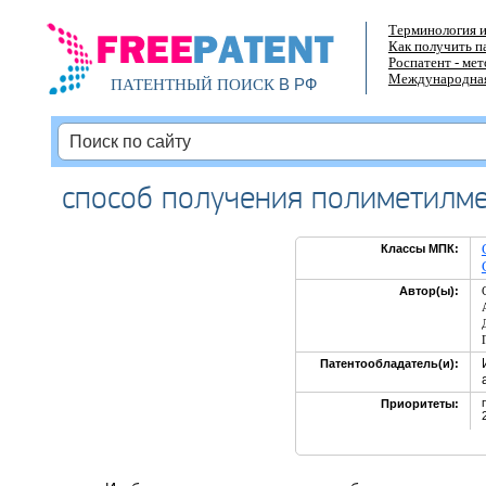
Терминология и
Как получить п
Роспатент - ме
Международная
В РФ
ПАТЕНТНЫЙ ПОИСК
способ получения полиметилм
Классы МПК:
Автор(ы):
Патентообладатель(и):
Приоритеты: