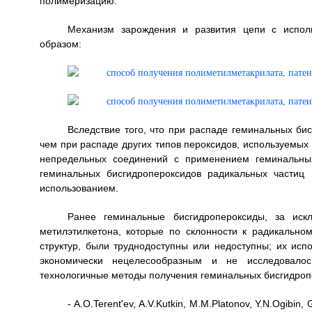
полимеризацию.
Механизм зарождения и развития цепи с исполь
образом:
Вследствие того, что при распаде геминальных би
чем при распаде других типов пероксидов, используемы
непредельных соединений с применением геминальных
геминальных бисгидропероксидов радикальных частиц
использованием.
Ранее геминальные бисгидропероксиды, за иск
метилэтилкетона, которые по склонности к радикально
структур, были труднодоступны или недоступны; их исп
экономически нецелесообразным и не исследовало
технологичные методы получения геминальных бисгидроп
- А.О.Terent'ev, A.V.Kutkin, М.М.Platonov, Y.N.Ogibin,