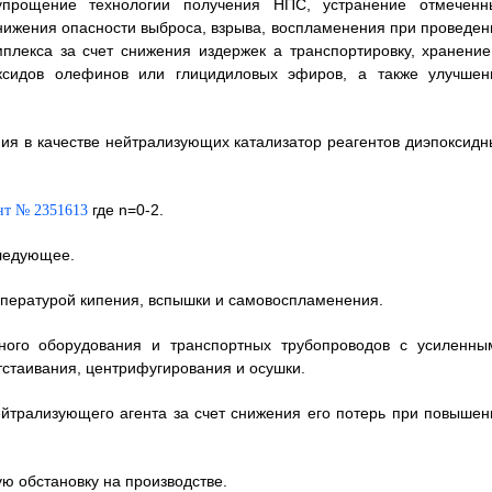
упрощение технологии получения НПС, устранение отмеченн
снижения опасности выброса, взрыва, воспламенения при проведен
мплекса за счет снижения издержек а транспортировку, хранение
ксидов олефинов или глицидиловых эфиров, а также улучшен
ния в качестве нейтрализующих катализатор реагентов диэпоксидн
где n=0-2.
следующее.
мпературой кипения, вспышки и самовоспламенения.
нного оборудования и транспортных трубопроводов с усиленны
тстаивания, центрифугирования и осушки.
йтрализующего агента за счет снижения его потерь при повышен
ую обстановку на производстве.