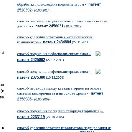
обработка полиолефина водяным паром
- патент
2526392
(20.08.2014)
способ олигомеризации этилена и реакторная система
для него
- патент 2458031
(10.08.2012)
способ удаления остаточных каталитических
компонентов
- патент 2434884
(27.11.2011)
- и
способ получения нефтеполимерных смол
-
патент 2425062
(27.07.2011)
способ получения нефтеполимерных смол
-
патент 2375380
(10.12.2009)
ых
способ перехода между катализаторами на основе
(в
системы циглера-натта и на основе хрома
- патент
ве
2358985
(20.06.2009)
способ получения поли(винилхлорида)(варианты)
-
патент 2263119
(27.10.2005)
 в
способ удаления остатков катализатора гидрирования из