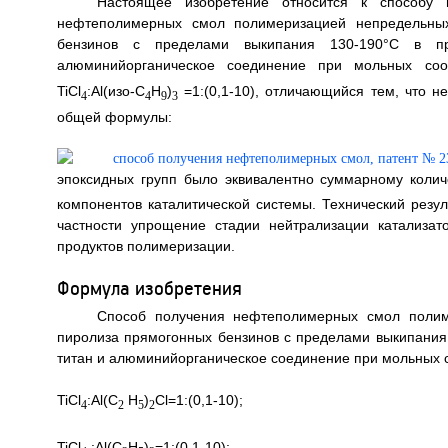
Настоящее изобретение относится к способу
нефтеполимерных смол полимеризацией непредельных
бензинов с пределами выкипания 130-190°С в при
алюминийорганическое соединение при мольных соот
TiCl
:Al(изо-С
Н
)
=1:(0,1-10), отличающийся тем, что 
4
4
9
3
общей формулы:
эпоксидных групп было эквивалентно суммарному количе
компонентов каталитической системы. Технический резу
частности упрощение стадии нейтрализации катализат
продуктов полимеризации.
Формула изобретения
Способ получения нефтеполимерных смол полим
пиролиза прямогонных бензинов с пределами выкипания 
титан и алюминийорганическое соединение при мольных 
TiCl
:Al(C
Н
)
Cl=1:(0,1-10);
4
2
5
2
TiCl
:Al(С
Н
)
=1:(0,1-10);