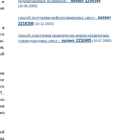
гидрированных полимеров
- патент 2254344
 и
(20.06.2005)
ия
способ получения нефтеполимерных смол
- патент
2218358
(10.12.2003)
 в
го
способ осветления практически некристаллических
углеводородных смол
- патент 2152405
ы.
(10.07.2000)
в,
ой
ем
or
го
.,
но
ов
из
ей
да