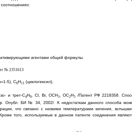
 соотношениях:
зактивирующими агентами общей формулы
=1-5), C
H
(циклогексил);
6
11
изо- и трет-С
H
, Cl, Br, ОСН
, ОС
Н
/Патент РФ 2218358. Спос
4
9
3
2
5
р. Опубл. БИ № 34, 2002/. К недостаткам данного способа мож
рации, что связано с низкими температурами кипения, вспышки
 Кроме того, используемые в данном патенте соединения являют