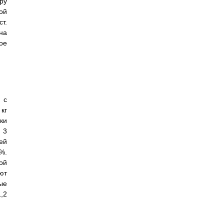
ру
ой
т.
на
ное
 с
кг
ки
 3
ей
%.
ой
ют
ые
1,2