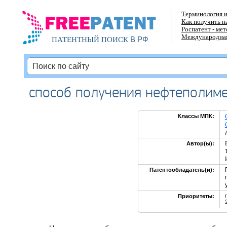
Терминология и
Как получить п
Роспатент - ме
Международная
В РФ
ПАТЕНТНЫЙ ПОИСК
способ получения нефтеполим
Классы МПК:
Автор(ы):
Патентообладатель(и):
Приоритеты: