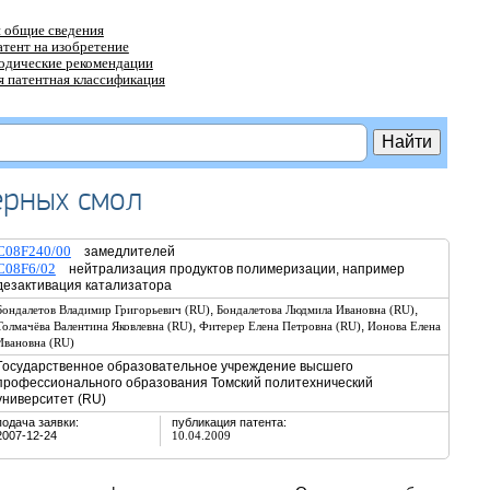
 общие сведения
атент на изобретение
тодические рекомендации
 патентная классификация
ерных смол
C08F240/00
замедлителей
C08F6/02
нейтрализация продуктов полимеризации, например
дезактивация катализатора
,
,
Бондалетов Владимир Григорьевич (RU)
Бондалетова Людмила Ивановна (RU)
,
,
Толмачёва Валентина Яковлевна (RU)
Фитерер Елена Петровна (RU)
Ионова Елена
Ивановна (RU)
Государственное образовательное учреждение высшего
профессионального образования Томский политехнический
университет (RU)
подача заявки:
публикация патента:
2007-12-24
10.04.2009