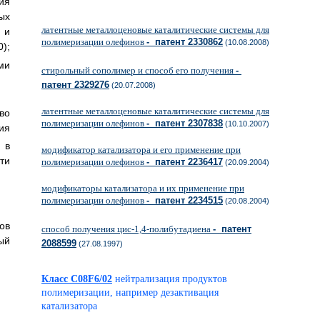
ия
ых
латентные металлоценовые каталитические системы для
 и
полимеризации олефинов
- патент 2330862
(10.08.2008)
0);
ми
стирольный сополимер и способ его получения
-
патент 2329276
(20.07.2008)
латентные металлоценовые каталитические системы для
во
полимеризации олефинов
- патент 2307838
(10.10.2007)
ия
 в
модификатор катализатора и его применение при
ти
полимеризации олефинов
- патент 2236417
(20.09.2004)
модификаторы катализатора и их применение при
полимеризации олефинов
- патент 2234515
(20.08.2004)
ов
способ получения цис-1,4-полибутадиена
- патент
ый
2088599
(27.08.1997)
Класс C08F6/02
нейтрализация продуктов
полимеризации, например дезактивация
катализатора