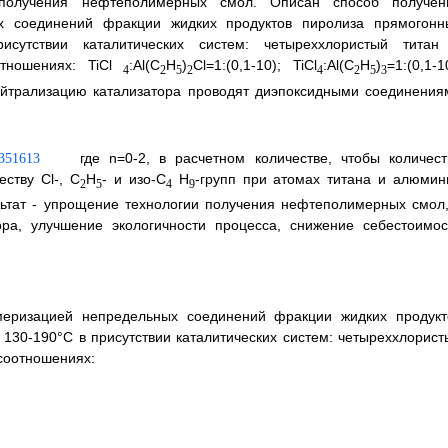
 получения нефтеполимерных смол. Описан способ получен
 соединений фракции жидких продуктов пиролиза прямогонн
сутствии каталитических систем: четыреххлористый титан
ношениях: TiCl
:Al(С
Н
)
Cl=1:(0,1-10); TiCl
:Al(С
Н
)
=1:(0,1-1
4
2
5
2
4
2
5
3
нейтрализацию катализатора проводят диэпоксидными соединения
где n=0-2, в расчетном количестве, чтобы количест
ству Cl-, С
Н
- и изо-С
Н
-групп при атомах титана и алюмин
2
5
4
9
льтат - упрощение технологии получения нефтеполимерных смол,
ора, улучшение экологичности процесса, снижение себестоимос
еризацией непредельных соединений фракции жидких продукт
130-190°С в присутствии каталитических систем: четыреххлорист
соотношениях: