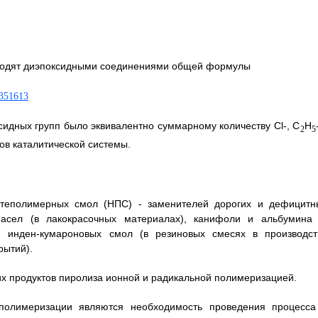
оводят диэпоксидными соединениями общей формулы
ксидных групп было эквивалентно суммарному количеству Cl-, С
Н
2
5
ов каталитической системы.
фтеполимерных смол (НПС) - заменителей дорогих и дефицитн
масел (в лакокрасочных материалах), канифоли и альбумина 
 и инден-кумароновых смол (в резиновых смесях в производст
рытий).
х продуктов пиролиза ионной и радикальной полимеризацией.
полимеризации являются необходимость проведения процесса