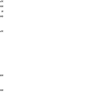
ых
ии
 и
ие
ых
ми
ии