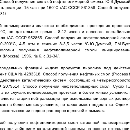
. Способ получения светлой нефтеполимерной смолы. Ю.В.Думский
ть реакции: 15 час при 160°С /АС СССР 861356. Способ получен
81/.
й полимеризации являются необходимость проведения процесса
0°С, но длительное время - 8-12 часов и опасного нестабильно
зола /АС СССР 952865. Способ получения нефтеполимерной смол
-200°С, 4-5 атм в течение 3-3,5 часов /С.Ю.Думский, Г.М.Буто
хнологии получения нефтеполимерной смолы инициированн
Москва). 1996. № 6. с.31-34/.
предельных фракций жидких продуктов пиролиза под действи
тент США № 4283518. Способ получения нефтяных смол (Process f
од действием каталитических систем, состоящих из четыреххлористо
Ф 2079514. Способ получения нефтеполимерных смол. Сухих Г.Л
 этих случаях полимеризация протекает в более мягких условиях, 
является стадия нейтрализации при использовании водных раствор
ает в более мягких условиях, но также имеет недостатки. Одним 
и использовании водных растворов щелочей и аммиака.
особ получения нефтеполимерных смол катионной полимеризаци
за под действием каталитической системы на основе тетрахлори