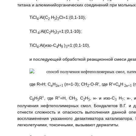
титана и алюминийорганических соединений при мольных
TiCl
:Al(С
Н
)
Cl=1:(0,1-10);
4
2
5
2
TiCl
:Al(С
Н
)
=1:(0,1-10);
4
2
5
3
TiCl
:Al(изо-C
H
)
=1:(0,1-10),
4
4
9
3
и последующей обработкой реакционной смеси де
где R=H; C
H
(n=1-3); CH
-O-R', где R'=C
H
(n
n
2n+1
2
n
2n+1
C
H
R'', где R''=H, CH
, C
H
, н- и изо-С
Н
; н-, 
6
5
3
2
5
3
7
получения нефтеполимерных смол. Бондалетов В.Г. и д
отнести сложность и опасность выполнения данной опе
воспламенения указанного дезактиватора катализатора.
легколетучими, токсичными, вызывают дерматиты.