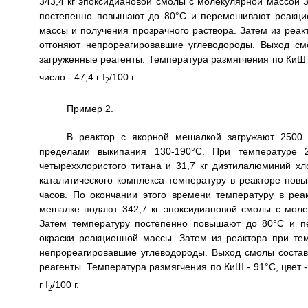
343,4 кг эпоксидиановой смолы с молекулярной массой 
постепенно повышают до 80°С и перемешивают реакцио
массы и получения прозрачного раствора. Затем из реакт
отгоняют непрореагировавшие углеводороды. Выход смо
загруженные реагенты. Температура размягчения по КиШ - 
число - 47,4 г I
/100 г.
2
Пример 2.
В реактор с якорной мешалкой загружают 2500 
пределами выкипания 130-190°С. При температуре 
четыреххлористого титана и 31,7 кг диэтилалюминий хл
каталитического комплекса температуру в реакторе по
часов. По окончании этого времени температуру в ре
мешалке подают 342,7 кг эпоксидиановой смолы с моле
Затем температуру постепенно повышают до 80°С и п
окраски реакционной массы. Затем из реактора при тем
непрореагировавшие углеводороды. Выход смолы составл
реагенты. Температура размягчения по КиШ - 91°С, цвет - 
г I
/100 г.
2