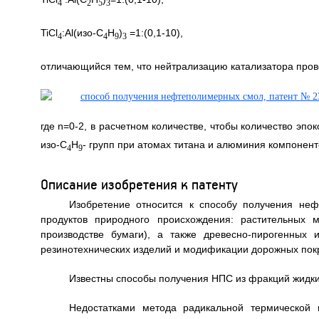
4
2
5
3
TiCl
:Al(изо-С
Н
)
=1:(0,1-10),
4
4
9
3
отличающийся тем, что нейтрализацию катализатора пр
где n=0-2, в расчетном количестве, чтобы количество эпо
изо-С
Н
- групп при атомах титана и алюминия компонент
4
9
Описание изобретения к патенту
Изобретение относится к способу получения не
продуктов природного происхождения: растительных 
производстве бумаги), а также древесно-пирогенных
резинотехнических изделий и модификации дорожных пок
Известны способы получения НПС из фракций жидки
Недостатками метода радикальной термической 