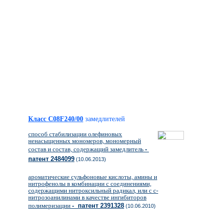
Класс C08F240/00
замедлителей
способ стабилизации олефиновых
ненасыщенных мономеров, мономерный
состав и состав, содержащий замедлитель
-
патент 2484099
(10.06.2013)
ароматические сульфоновые кислоты, амины и
нитрофенолы в комбинации с соединениями,
содержащими нитроксильный радикал, или с с-
нитрозоанилинами в качестве ингибиторов
полимеризации
- патент 2391328
(10.06.2010)