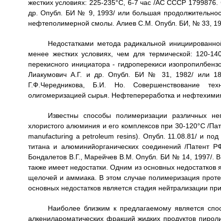
жестких условиях: 225-235°С, 6-7 час /АС СССР 1799876
др. Опубл. БИ № 9, 1993/ или большая продолжительнос
нефтеполимерной смолы. Алиев С.М. Опубл. БИ, № 33, 19
Недостатками метода радикальной инициированно
менее жестких условиях, чем для термической: 120-14
перекисного инициатора - гидроперекиси изопропилбен
Лиакумович А.Г. и др. Опубл. БИ № 31, 1982/ или 180
Г.Ф.Чередникова, Б.И. Но. Совершенствование те
олигомеризацией сырья. Нефтепереработка и нефтехимия (
Известны способы полимеризации различных не
хлористого алюминия и его комплексов при 30-120°С /Па
manufacturing a petroleum resins). Опубл. 11.08.81/ и п
титана и алюминийорганических соединений /Патент Р
Бондалетов В.Г., Марейчев В.М. Опубл. БИ № 14, 1997/. В
также имеет недостатки. Одним из основных недостатков 
щелочей и аммиака. В этом случае полимеризация протек
основных недостатков является стадия нейтрализации пр
Наиболее близким к предлагаемому является сп
алкенилароматических фракций жидких продуктов пироли