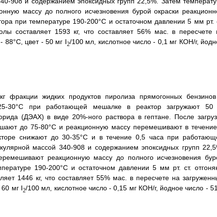
340-908 и содержанием эпоксидных групп 22,5%. Затем температу
нную массу до полного исчезновения бурой окраски реакционн
ора при температуре 190-200°С и остаточном давлении 5 мм рт. с
лы составляет 1593 кг, что составляет 56% мас. в пересчете 
88°С, цвет - 50 мг I
/100 мл, кислотное число - 0,1 мг КОН/г, йод
2
кг фракции жидких продуктов пиролиза прямогонных бензинов
25-30°С при работающей мешалке в реактор загружают 50 
орида (ДЭАХ) в виде 20%-ного раствора в гептане. После загруз
вышают до 75-80°С и реакционную массу перемешивают в течение
акторе снижают до 30-35°С и в течение 0,5 часа при работающ
кулярной массой 340-908 и содержанием эпоксидных групп 22,5
еремешивают реакционную массу до полного исчезновения бур
пературе 190-200°С и остаточном давлении 5 мм рт. ст. отгоня
яет 1446 кг, что составляет 55% мас. в пересчете на загруженн
60 мг I
/100 мл, кислотное число - 0,15 мг КОН/г, йодное число - 5
2