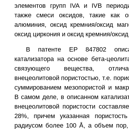
элементов групп IVA и IVB период
также смеси оксидов, такие как о
алюминия, оксид кремния/оксид магн
оксид циркония и оксид кремния/оксид
В патенте ЕР 847802 описа
катализатора на основе бета-цеолит
связующего вещества, отлич
внецеолитовой пористостью, т.е. пори
суммированием мезопористой и макр
В самом деле, в описанном катализа
внецеолитовой пористости составля
28%, причем указанная пористость
радиусом более 100 Å, а объем пор,