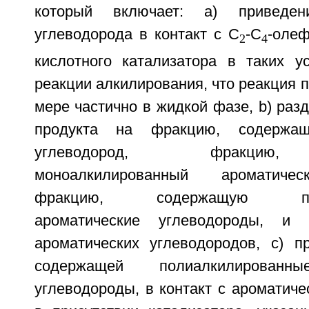
который включает: а) приведени
углеводорода в контакт с С
-С
-олеф
2
4
кислотного катализатора в таких у
реакции алкилирования, что реакция 
мере частично в жидкой фазе, b) раз
продукта на фракцию, содержащ
углеводород, фракцию
моноалкилированный ароматичес
фракцию, содержащую поли
ароматические углеводороды, и
ароматических углеводородов, с) п
содержащей полиалкилированны
углеводороды, в контакт с ароматич