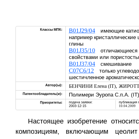
B01J29/04
Классы МПК:
имеющие катион
например кристаллические 
глины
B01J35/10
отличающиеся и
свойствами или пористост
B01J37/04
смешивание
C07C6/12
только углеводо
шестичленное ароматическо
,
Автор(ы):
БЕНЧИНИ Елена (IT)
ЖИРОТТИ
Полимери Эуропа С.п.А. (IT
Патентообладатель(и):
подача заявки:
публикация 
Приоритеты:
2003-12-15
10.04.2009
Настоящее изобретение относитс
композициям, включающим цеолит