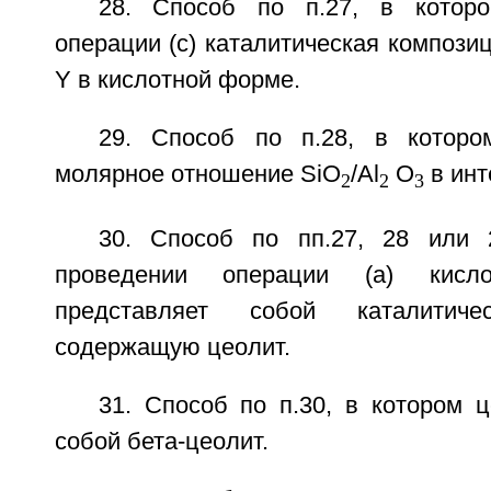
28. Способ по п.27, в котор
операции (с) каталитическая компози
Y в кислотной форме.
29. Способ по п.28, в котор
молярное отношение SiO
/Al
O
в инт
2
2
3
30. Способ по пп.27, 28 или 
проведении операции (а) кисло
представляет собой каталитиче
содержащую цеолит.
31. Способ по п.30, в котором 
собой бета-цеолит.