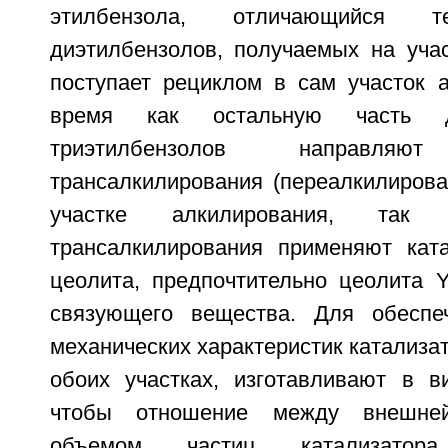
этилбензола, отличающийся 
диэтилбензолов, получаемых на учас
поступает рециклом в сам участок а
время как остальную часть д
триэтилбензолов направл
трансалкилирования (переалкилирова
участке алкилирования, та
трансалкилирования применяют кат
цеолита, предпочтительно цеолита Y
связующего вещества. Для обеспе
механических характеристик катализа
обоих участках, изготавливают в ви
чтобы отношение между внешне
объемом частиц катализатора 