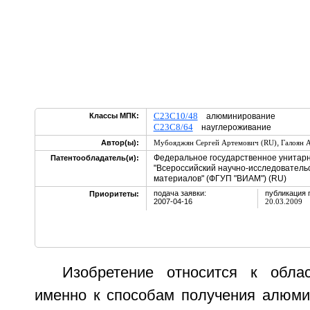
C23C10/48
Классы МПК:
алюминирование
C23C8/64
науглероживание
,
Автор(ы):
Мубояджян Сергей Артемович (RU)
Галоян 
Федеральное государственное унитар
Патентообладатель(и):
"Всероссийский научно-исследователь
материалов" (ФГУП "ВИАМ") (RU)
подача заявки:
публикация 
Приоритеты:
2007-04-16
20.03.2009
Изобретение относится к обла
именно к способам получения алюми