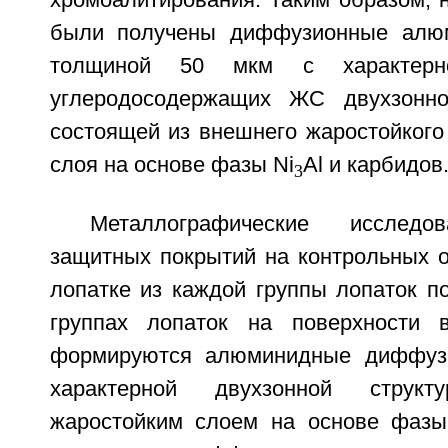
хромоалитирования. Таким образом, 
были получены диффузионные алю
толщиной 50 мкм с характер
углеродосодержащих ЖС двухзонной
состоящей из внешнего жаростойкого
слоя на основе фазы Ni
Al и карбидов
3
Металлографические исследо
защитных покрытий на контрольных о
лопатке из каждой группы лопаток по
группах лопаток на поверхности в
формируются алюминидные диффуз
характерной двухзонной струк
жаростойким слоем на основе фазы