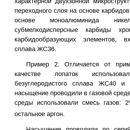
характерной двухзонной микрострукт
переходного слоя на основе карбидов
основе моноалюминида никел
субмелкодисперсные карбиды хр
карбидообразующих элементов, в
сплава ЖС36.
Пример 2. Отличается от при
качестве лопаток использов
безуглеродистого сплава ЖС40 и
насыщение проводили в газовой среде.
среды использовали смесь газов: 
остальное аргон.
Насыщение проводили по серий