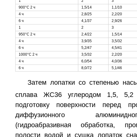
1
2
3
900°С 2 ч
1,5/14
1,1/10
4 ч
2,8/25
2,2/20
6 ч
4,1/37
2,9/26
1
2
3
950°С 2 ч
2,4/22
1,5/14
4 ч
3,9/35
3,5/32
6 ч
5,2/47
4,5/41
1000°С 2 ч
3,5/32
2,2/20
4 ч
6,0/54
4,0/36
6 ч
8,0/72
5,1/46
Затем лопатки со степенью нас
сплава ЖС36 углеродом 1,5, 5,2
подготовку поверхности перед пр
диффузионного алюминид
(гидроабразивная обработка, пр
полости водой и сушка лопаток сна