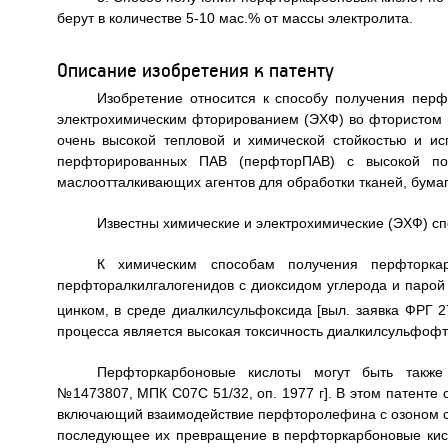
берут в количестве 5-10 мас.% от массы электролита.
Описание изобретения к патенту
Изобретение относится к способу получения перф
электрохимическим фторированием (ЭХФ) во фтористом 
очень высокой тепловой и химической стойкостью и и
перфторированных ПАВ (перфторПАВ) с высокой пов
маслоотталкивающих агентов для обработки тканей, бумаг
Известны химические и электрохимические (ЭХФ) с
К химическим способам получения перфторкар
перфторалкилгалогенидов с диоксидом углерода и паро
цинком, в среде диалкилсульфоксида [выл. заявка ФРГ 2
процесса является высокая токсичность диалкилсульфофт
Перфторкарбоновые кислоты могут быть также
№1473807, МПК С07С 51/32, оп. 1977 г]. В этом патенте
включающий взаимодействие перфторолефина с озоном с
последующее их превращение в перфторкарбоновые кис