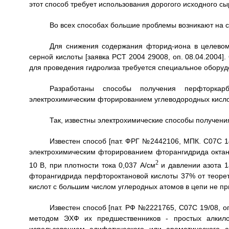
этот способ требует использования дорогого исходного сы
Во всех способах большие проблемы возникают на с
Для снижения содержания фторид-иона в целевом
серной кислоты [заявка РСТ 2004 29008, оп. 08.04.2004]
для проведения гидролиза требуется специальное оборуд
Разработаны способы получения перфторкарб
электрохимическим фторированием углеводородных кисло
Так, известны электрохимические способы получен
Известен способ [пат. ФРГ №2442106, МПК. С07С 1
электрохимическим фторированием фторангидрида октан
2
10 В, при плотности тока 0,037 А/см
и давлении азота 1
фторангидрида перфтороктановой кислоты 37% от теоре
кислот с большим числом углеродных атомов в цепи не п
Известен способ [пат. РФ №2221765, С07С 19/08, о
методом ЭХФ их предшественников - простых алкило