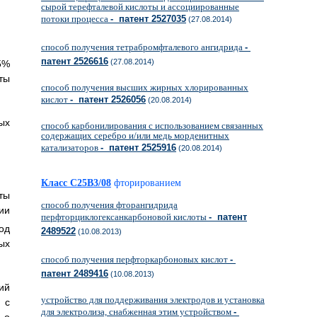
сырой терефталевой кислоты и ассоциированные
потоки процесса
- патент 2527035
(27.08.2014)
способ получения тетрабромфталевого ангидрида
-
патент 2526616
(27.08.2014)
5%
ты
способ получения высших жирных хлорированных
кислот
- патент 2526056
(20.08.2014)
ых
способ карбонилирования с использованием связанных
содержащих серебро и/или медь морденитных
катализаторов
- патент 2525916
(20.08.2014)
Класс C25B3/08
фторированием
ты
способ получения фторангидрида
ии
перфторциклогексанкарбоновой кислоты
- патент
од
2489522
(10.08.2013)
ых
способ получения перфторкарбоновых кислот
-
патент 2489416
(10.08.2013)
ий
устройство для поддерживания электродов и установка
 с
для электролиза, снабженная этим устройством
-