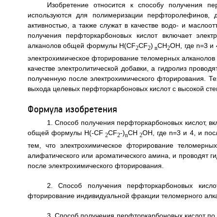
Изобретение относится к способу получения пе
используются для полимеризации перфторолефинов, 
активностью, а также служат в качестве водо- и маслоо
получения перфторкарбоновых кислот включает элект
алканолов общей формулы H(CF
CF
)
СН
ОН, где n=3 и
2
2
n
2
электрохимическое фторирование теломерных алканолов п
качестве электролитической добавки, а гидролиз провод
полученную после электрохимического фторирования. Те
выхода целевых перфторкарбоновых кислот с высокой степ
Формула изобретения
1. Способ получения перфторкарбоновых кислот, 
общей формулы H(-CF
CF
-)
СН
ОН, где n=3 и 4, и п
2
2
n
2
тем, что электрохимическое фторирование теломерных
алифатического или ароматического амина, и проводят г
после электрохимического фторирования.
2. Способ получения перфторкарбоновых кисло
фторирование индивидуальной фракции теломерного алка
3. Способ получения перфторкарбоновых кислот по