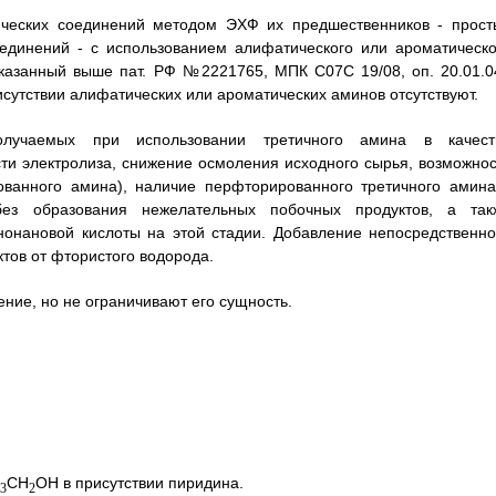
ических соединений методом ЭХФ их предшественников - прост
единений - с использованием алифатического или ароматическо
указанный выше пат. РФ №2221765, МПК С07С 19/08, оп. 20.01.04
сутствии алифатических или ароматических аминов отсутствуют.
лучаемых при использовании третичного амина в качест
ти электролиза, снижение осмоления исходного сырья, возможнос
ванного амина), наличие перфторированного третичного амина
без образования нежелательных побочных продуктов, а так
онановой кислоты на этой стадии. Добавление непосредственно
тов от фтористого водорода.
ие, но не ограничивают его сущность.
CH
OH в присутствии пиридина.
3
2