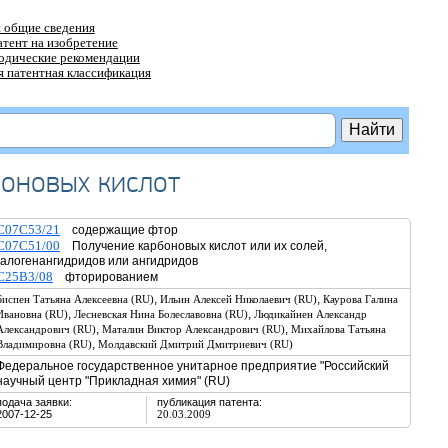
 общие сведения
атент на изобретение
тодические рекомендации
 патентная классификация
оновых кислот
C07C53/21
содержащие фтор
C07C51/00
Получение карбоновых кислот или их солей,
галогенангидридов или ангидридов
C25B3/08
фторированием
,
,
Биспен Татьяна Алексеевна (RU)
Ильин Алексей Николаевич (RU)
Каурова Галина
,
,
Ивановна (RU)
Лесневская Нина Болеславовна (RU)
Людикайнен Александр
,
,
Александрович (RU)
Маталин Виктор Александрович (RU)
Михайлова Татьяна
,
Владимировна (RU)
Молдавский Дмитрий Дмитриевич (RU)
Федеральное государственное унитарное предприятие "Российский
научный центр "Прикладная химия" (RU)
подача заявки:
публикация патента:
2007-12-25
20.03.2009