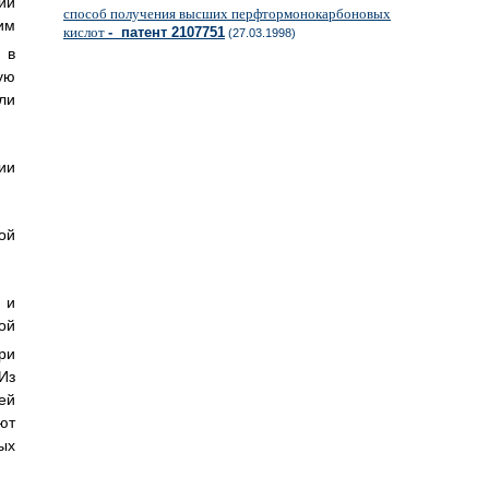
ий
способ получения высших перфтормонокарбоновых
им
кислот
- патент 2107751
(27.03.1998)
 в
ую
ли
ии
ой
 и
ой
ри
Из
ей
ют
ых