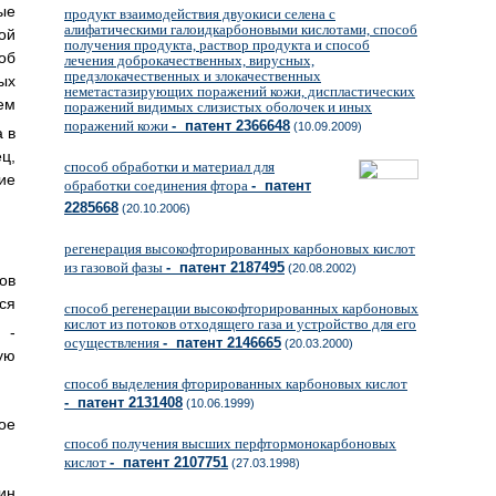
ые
продукт взаимодействия двуокиси селена с
алифатическими галоидкарбоновыми кислотами, способ
ой
получения продукта, раствор продукта и способ
об
лечения доброкачественных, вирусных,
предзлокачественных и злокачественных
ых
неметастазирующих поражений кожи, диспластических
ем
поражений видимых слизистых оболочек и иных
поражений кожи
- патент 2366648
(10.09.2009)
 в
ц,
способ обработки и материал для
ие
обработки соединения фтора
- патент
2285668
(20.10.2006)
регенерация высокофторированных карбоновых кислот
из газовой фазы
- патент 2187495
(20.08.2002)
ов
ся
способ регенерации высокофторированных карбоновых
кислот из потоков отходящего газа и устройство для его
 -
осуществления
- патент 2146665
(20.03.2000)
ую
способ выделения фторированных карбоновых кислот
- патент 2131408
(10.06.1999)
ое
способ получения высших перфтормонокарбоновых
кислот
- патент 2107751
(27.03.1998)
ин