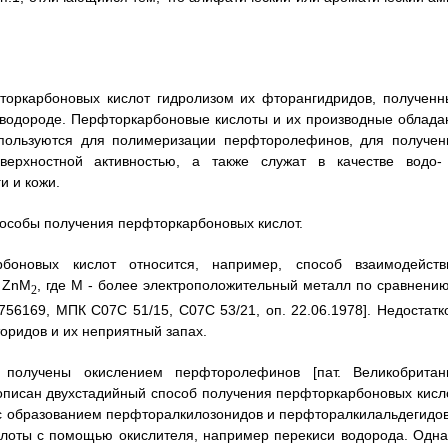
торкарбоновых кислот гидролизом их фторангидридов, полученн
водороде. Перфторкарбоновые кислоты и их производные облада
спользуются для полимеризации перфторолефинов, для получен
ерхностной активностью, а также служат в качестве водо-
и и кожи.
пособы получения перфторкарбоновых кислот.
боновых кислот относится, например, способ взаимодейств
й ZnM
, где М - более электроположительный металл по сравнению
2
756169, МПК С07С 51/15, С07С 53/21, оп. 22.06.1978]. Недостатк
оридов и их неприятный запах.
 получены окислением перфторолефинов [пат. Великобритан
 описан двухстадийный способ получения перфторкарбоновых кисло
 образованием перфторалкилозонидов и перфторалкилальдегидов
лоты с помощью окислителя, например перекиси водорода. Одна