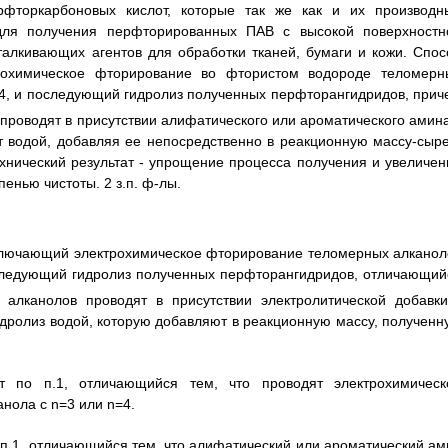
рфторкарбоновых кислот, которые так же как и их производн
для получения перфторированных ПАВ с высокой поверхностн
тталкивающих агентов для обработки тканей, бумаги и кожи. Спос
рохимическое фторирование во фтористом водороде теломерн
 4, и последующий гидролиз полученных перфторангидридов, прич
роводят в присутствии алифатического или ароматического амина
ят водой, добавляя ее непосредственно в реакционную массу-сыре
хнический результат - упрощение процесса получения и увеличен
енью чистоты. 2 з.п. ф-лы.
включающий электрохимическое фторирование теломерных алканол
оследующий гидролиз полученных перфторангидридов, отличающий
 алканолов проводят в присутствии электролитической добавки
идролиз водой, которую добавляют в реакционную массу, полученн
т по п.1, отличающийся тем, что проводят электрохимическ
нола с n=3 или n=4.
 п.1, отличающийся тем, что алифатический или ароматический ам