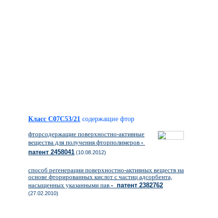
Класс C07C53/21
содержащие фтор
фторсодержащие поверхностно-активные
вещества для получения фторполимеров
-
патент 2458041
(10.08.2012)
способ регенерации поверхностно-активных веществ на
основе фторированных кислот с частиц адсорбента,
насыщенных указанными пав
- патент 2382762
(27.02.2010)