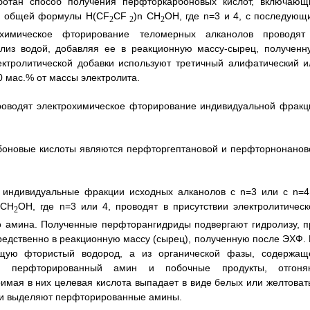
аботан способ получения перфторкарбоновых кислот, включающ
ов общей формулы H(CF
CF
)n CH
OH, где n=3 и 4, с последующ
2
2
2
охимическое фторирование теломерных алканолов проводят
ролиз водой, добавляя ее в реакционную массу-сырец, полученн
ектролитической добавки используют третичный алифатический и
0 мас.% от массы электролита.
проводят электрохимическое фторирование индивидуальной фракц
арбоновые кислоты являются перфторгептановой и перфторнонанов
 индивидуальные фракции исходных алканолов с n=3 или с n=4
CH
OH, где n=3 или 4, проводят в присутствии электролитическ
2
го амина. Полученные перфторангидриды подвергают гидролизу, п
редственно в реакционную массу (сырец), полученную после ЭХФ. 
ащую фтористый водород, а из органической фазы, содержащ
у, перфторированный амин и побочные продукты, отгоня
имая в них целевая кислота выпадает в виде белых или желтоват
 и выделяют перфторированные амины.