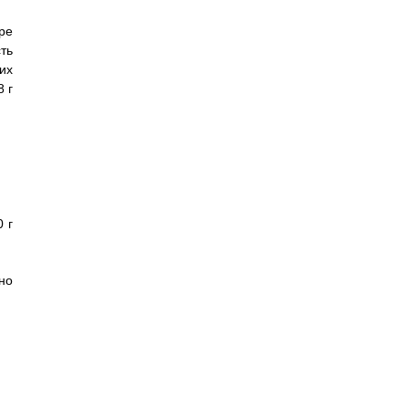
ре
ть
их
 г
 г
но