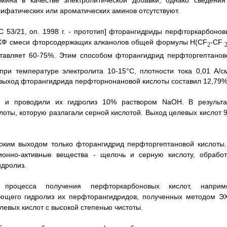
мина в качестве электролитической добавки, однако сведения
ифатических или ароматических аминов отсутствуют.
С 53/21, оп. 1998 г. - прототип] фторангидриды перфторкарбонов
 ЭХФ смеси фторсодержащих алканолов общей формулы H(CF
-CF
2
ставляет 60-75%. Этим способом фторангидрид перфторгептанов
и температуре электролита 10-15°С, плотности тока 0,01 А/с
 выход фторангидрида перфторнонановой кислоты составил 12,79%
 и проводили их гидролиз 10% раствором NaOH. В результа
оты, которую разлагали серной кислотой. Выход целевых кислот 9
оким выходом только фторангидрид перфторгептановой кислоты.
ионно-активные вещества - щелочь и серную кислоту, обработ
идролиз.
процесса получения перфторкарбоновых кислот, наприм
ающего гидролиз их перфторангидридов, полученных методом Э
евых кислот с высокой степенью чистоты.