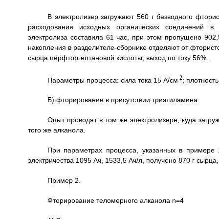
В электролизер загружают 560 г безводного фторис
расходования исходных органических соединений в 
электролиза составила 61 час, при этом пропущено 902,
накопления в разделителе-сборнике отделяют от фторист
сырца перфторгептановой кислоты; выход по току 56%.
2
Параметры процесса: сила тока 15 А/см
; плотность
Б) фторирование в присутствии триэтиламина
Опыт проводят в том же электролизере, куда загруж
того же алканола.
При параметрах процесса, указанных в примере 1
электричества 1095 Ач, 1533,5 Ач/л, получено 870 г сырца,
Пример 2.
Фторирование теломерного алканола n=4