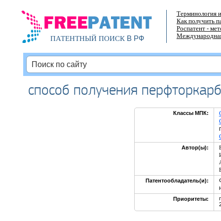
Терминология и
Как получить п
Роспатент - ме
Международная
В РФ
ПАТЕНТНЫЙ ПОИСК
способ получения перфторкарб
Классы МПК:
Автор(ы):
Патентообладатель(и):
Приоритеты: