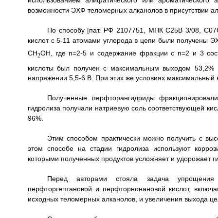
использованием алифатического или ароматического а
возможности ЭХФ теломерных алканолов в присутствии ал
По способу [пат. РФ 2107751, МПК С25В 3/08, С07
кислот с 5-11 атомами углерода в цепи были получены
CH
OH, где n=2-5 и содержание фракции с n=2 и 3 со
2
кислоты был получен с максимальным выходом 53,2% пр
напряжении 5,5-6 В. При этих же условиях максимальный
Полученные перфторангидриды фракционировали
гидролиза получали натриевую соль соответствующей кисл
96%.
Этим способом практически можно получить с выс
этом способе на стадии гидролиза используют корроз
которыми полученных продуктов усложняет и удорожает г
Перед авторами стояла задача упрощения 
перфторгептановой и перфторнонановой кислот, включ
исходных теломерных алканолов, и увеличения выхода цел