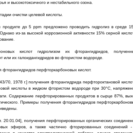
рья и высокотоксичного и нестабильного озона.
тадии очистки целевой кислоты.
 продукте до 5 ppm предложено проводить гидролиз в среде 1
. Однако из-за высокой коррозионной активности 15% серной кисло
ование.
оновых кислот гидролизом их фторангидридов, полученн
т или их галоидангидридов во фтористом водороде.
ия фторангидридов перфторкарбоновых кислот.
43/70, 1978 г.] получения фторангидрида перфтороктановой кисло
овой кислоты в жидком фтористом водороде при 30°С, напряжен
ати. Содержание перфторированных продуктов в сырце 87%, вых
тического. Примеры получения фторангидридов перфторкарбонов
риведены.
п. 20.01.04], получения перфторированных органических соединен
вых эфиров, а также частично фторированных соединений -