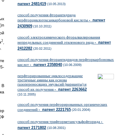
 о
патент 2481419
(10.05.2013)
способ получения фторангидрида
ых
перфторциклогексанкарбоновой кислоты
- патент
)n
2430909
(10.10.2011)
2
ой
способ электрохимического фторалкилирования
2
м
,
непредельных соединений этиленового ряда
- патент
.
2412282
(20.02.2011)
способ получения фторангидридов перфторкарбоновых
те
кислот
- патент 2358040
(10.06.2009)
5-
перфторированные циклосодержащие
третичные амины как основа
газопереносящих эмульсий (варианты) и
 В
способ их получения
- патент 2263662
ка
(10.11.2005)
способ получения перфторированных органических
соединений
- патент 2221765
(20.01.2004)
ер
ХФ
способ получения трифторметансульфофторида
-
патент 2171802
(10.08.2001)