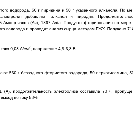
того водорода, 50 г пиридина и 50 г указанного алканола. По ме
электролит добавляют алканол и пиридин. Продолжительнос
5 Ампер-часов (Ач), 1367 Ач/л. Продукты фторирования по мере 
ого водорода и проводят анализ сырца методом ГЖХ. Получено 718
2
 тока 0,03 А/см
; напряжение 4,5-6,3 В;
ают 560 г безводного фтористого водорода, 50 г триэтиламина, 50
 (А), продолжительность электролиза составила 73 ч, пропуще
 выход по току 58%.