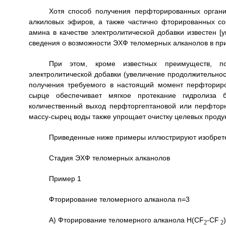
Хотя способ получения перфторированных орган
алкиловых эфиров, а также частично фторированных со
амина в качестве электролитической добавки известен [
сведения о возможности ЭХФ теломерных алканолов в при
При этом, кроме известных преимуществ, по
электролитической добавки (увеличение продолжительнос
получения требуемого в настоящий момент перфториро
сырце обеспечивает мягкое протекание гидролиза 
количественный выход перфторгептановой или перфторн
массу-сырец воды также упрощает очистку целевых продук
Приведенные ниже примеры иллюстрируют изобретен
Стадия ЭХФ теломерных алканолов
Пример 1
Фторирование теломерного алканола n=3
А) Фторирование теломерного алканола H(CF
-CF
)
2
2