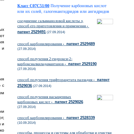
Класс C07C51/00
Получение карбоновых кислот
или их солей, галогенангидридов или ангидридов
соединение сальвианоловой кислоты л,
способ его приготовления и применения
-
ых
патент 2529491
(27.09.2014)
ют
ия
способ карбонилирования
- патент 2529489
 и
(27.09.2014)
способ получения 2-гидрокси-2-
карбоксиалкиладамантанов
- патент 2529190
(27.09.2014)
ия
способ получения трифторацетата палладия
- патент
 с
2529036
(27.09.2014)
ом
способ получения насыщенных
карбоновых кислот
- патент 2529026
(27.09.2014)
ии
т,
способ карбонилирования
- патент 2528339
(10.09.2014)
 и
ко
способы, процессы и системы для обработки и очистки