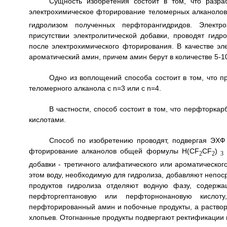
Сущность изобретения состоит в том, что разр
электрохимическое фторирование теломерных алканол
гидролизом полученных перфторангидридов. Электр
присутствии электролитической добавки, проводят гид
после электрохимического фторирования. В качестве эл
ароматический амин, причем амин берут в количестве 5-1
Одно из воплощений способа состоит в том, что 
теломерного алканола с n=3 или с n=4.
В частности, способ состоит в том, что перфторк
кислотами.
Способ по изобретению проводят, подвергая ЭХФ
фторирование алканолов общей формулы H(CF
CF
)
2
2
3
добавки - третичного алифатического или ароматическо
этом воду, необходимую для гидролиза, добавляют непос
продуктов гидролиза отделяют водную фазу, содерж
перфторгептановую или перфторнонановую кислот
перфторированный амин и побочные продукты, а раствор
хлопьев. Отогнанные продукты подвергают ректификации