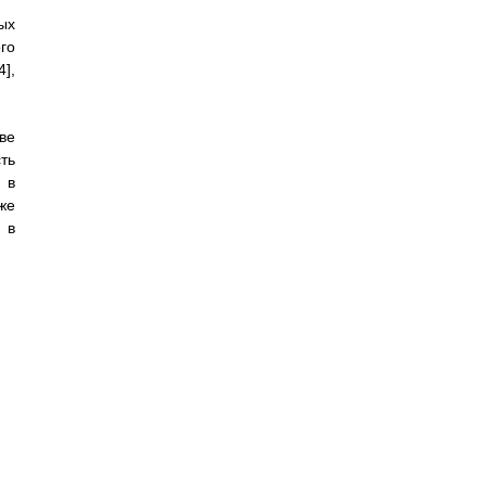
ых
го
],
ве
ть
 в
же
 в