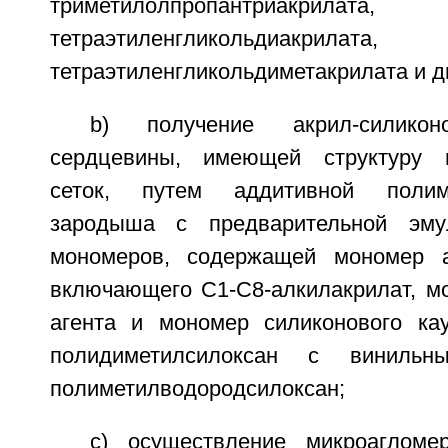
триметилолпропантриакрилата,
тетраэтиленгликольдиакрилата,
тетраэтиленгликольдиметакрилата и 
b) получение акрил-силикон
сердцевины, имеющей структуру 
сеток, путем аддитивной полим
зародыша с предварительной эму
мономеров, содержащей мономер ак
включающего С1-С8-алкилакрилат, 
агента и мономер силиконового ка
полидиметилсилоксан с виниль
полиметилводородсилоксан;
c) осуществление микроагломе