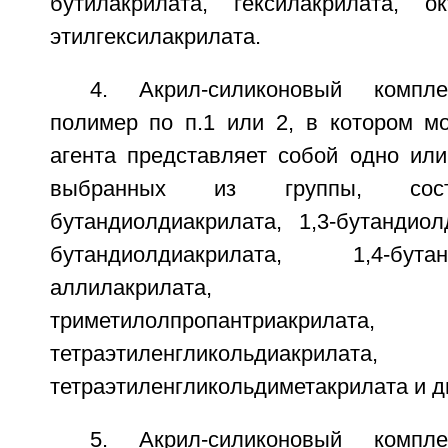
бутилакрилата, гексилакрилата, о
этилгексилакрилата.
4. Акрил-силиконовый компле
полимер по п.1 или 2, в котором 
агента представляет собой одно или
выбранных из группы, со
бутандиолдиакрилата, 1,3-бутандиол
бутандиолдиакрилата, 1,4-бутанд
аллилакрилата, аллил
триметилолпропантриакрилата,
тетраэтиленгликольдиакрилата,
тетраэтиленгликольдиметакрилата и 
5. Акрил-силиконовый компле