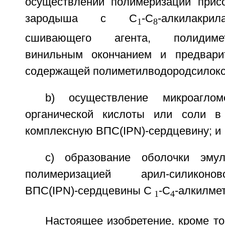
осуществлении полимеризации прис
зародыша с С
-С
-алкилакри
1
8
сшивающего агента, полидиме
винильным окончанием и предварит
содержащей полиметилводородсилокс
b) осуществление микроаглом
органической кислоты или соли в 
комплексную ВПС(IPN)-сердцевину; и
с) образование оболочки эмул
полимеризацией арил-силиконо
ВПС(IPN)-сердцевины С
-С
-алкилме
1
4
Настоящее изобретение, кроме то