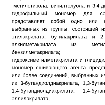
-метилстирола, винилтолуола и 3,4-д
гидрофильный мономер для со
представляет собой одно или б
выбранных из группы, состоящей и
этилакрилата, бутилакрилата и 2-э
алкилметакрилата из мети
бензилметакрилата; ак
гидроксиметилметакрилата и глициди
мономер сшивающего агента предст
или более соединений, выбранных из
из 3-бутандиолдиакрилата, 1,3-бута
1,4-бутандиолдиакрилата, 1,4-бутан
аллилакрилата, аллил