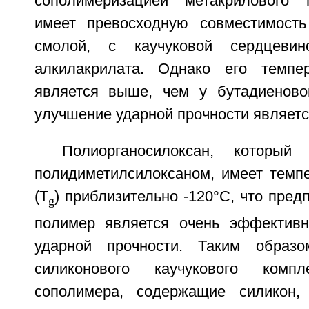
сополимеризацией метакрилового 
имеет превосходную совместимость
смолой, с каучуковой сердцевин
алкилакрилата. Однако его темпер
является выше, чем у бутадиеновог
улучшение ударной прочности являетс
Полиорганосилоксан, который
полидиметилсилоксаном, имеет темпе
(T
) приблизительно -120°C, что пред
g
полимер является очень эффектив
ударной прочности. Таким образо
силиконового каучукового компл
сополимера, содержащие силикон,