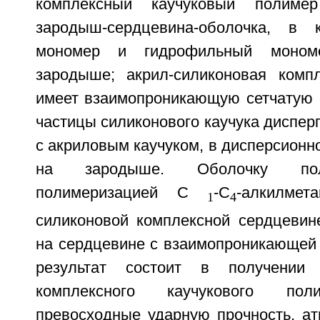
комплексный каучуковый полимер
зародыш-сердцевина-оболочка, в 
мономер и гидрофильный моном
зародыше; акрил-силиконовая комп
имеет взаимопроникающую сетчатую с
частицы силиконового каучука диспер
с акриловым каучуком, в дисперсионно
на зародыше. Оболочку пол
полимеризацией С
-С
-алкилмет
1
4
силиконовой комплексной сердцевине
на сердцевине с взаимопроникающей 
результат состоит в получении а
комплексного каучукового пол
превосходные ударную прочность, ат