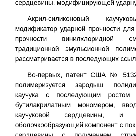
сердцевины, модифицирующей ударну
Акрил-силиконовый каучуко
модификатор ударной прочности для
прочности винилхлоридной с
традиционной эмульсионной полиме
рассматривается в последующих ссыл
Во-первых, патент США № 5132
полимеризуется зародыш полидим
каучука с последующим ростом 
бутилакрилатным мономером, вво
каучуковой сердцевины, и 
оболочкообразующий компонент с пок
сердцевины с получением струк