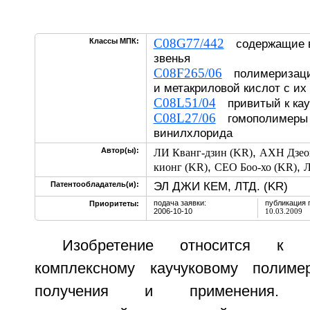
C08G77/442
Классы МПК:
содержащие в
звенья
C08F265/06
полимеризацие
и метакриловой кислот с и
C08L51/04
привитый к кау
C08L27/06
гомополимеры 
винилхлорида
,
Автор(ы):
ЛИ Кванг-дзин (KR)
АХН Дзеон
,
,
кионг (KR)
СЕО Боо-хо (KR)
Л
ЭЛ ДЖИ КЕМ, ЛТД. (KR)
Патентообладатель(и):
подача заявки:
публикация 
Приоритеты:
2006-10-10
10.03.2009
Изобретение относится к ак
комплексному каучуковому полиме
получения и применения. Ак