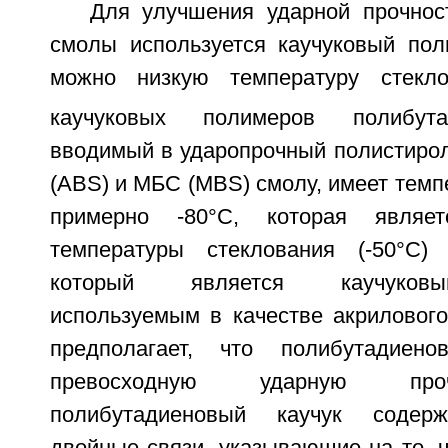
Для улучшения ударной прочнос
смолы используется каучуковый по
можно низкую температуру стекло
каучуковых полимеров полибута
вводимый в ударопрочный полистирол
(ABS) и МБС (MBS) смолу, имеет темп
примерно -80°C, которая являе
температуры стеклования (-50°C) 
который является каучуковы
используемым в качестве акрилового
предполагает, что полибутадиен
превосходную ударную про
полибутадиеновый каучук содер
двойные связи, указывающие на то, 