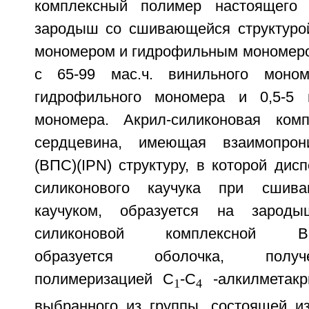
комплексный полимер настоящего 
зародыш со сшивающейся структуро
мономером и гидрофильным мономеро
с 65-99 мас.ч. винильного мономе
гидрофильного мономера и 0,5-5 
мономера. Акрил-силиконовая комп
сердцевина, имеющая взаимопрон
(ВПС)(IPN) структуру, в которой дис
силиконового каучука при сшив
каучуком, образуется на зарод
силиконовой комплексной ВПС(
образуется оболочка, получ
полимеризацией С
-С
-алкилметакр
1
4
выбранного из группы, состоящей из