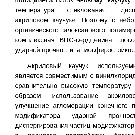
полидиметилсилоксановому каучуку
температура стеклования, дис
акриловом каучуке. Поэтому с неб
органического силоксанового полимер
комплексная ВПС-сердцевина спосо
ударной прочности, атмосферостойкост
Акриловый каучук, используе
является совместимым с винилхлорид
сравнительно высокую температуру 
образом, использование акрилов
улучшение агломерации конечного п
модификатора ударной прочно
диспергирования частиц модификатор