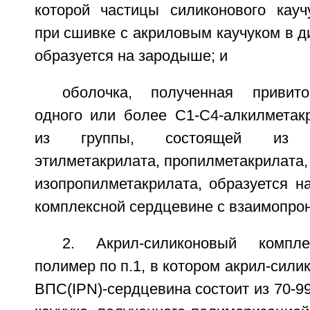
которой частицы силиконового кауч
при сшивке с акриловым каучуком в д
образуется на зародыше; и
оболочка, полученная привит
одного или более С1-С4-алкилметак
из группы, состоящей из ме
этилметакрилата, пропилметакрилата,
изопропилметакрилата, образуется н
комплексной сердцевине с взаимопро
2. Акрил-силиконовый компле
полимер по п.1, в котором акрил-сили
ВПС(IPN)-сердцевина состоит из 70-99