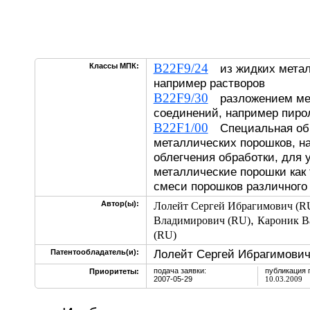
B22F9/24
Классы МПК:
из жидких метал
например растворов
B22F9/30
разложением ме
соединений, например пиро
B22F1/00
Специальная об
металлических порошков, н
облегчения обработки, для 
металлические порошки как 
смеси порошков различного
Автор(ы):
Лолейт Сергей Ибрагимович (R
,
Владимирович (RU)
Кароник В
(RU)
Лолейт Сергей Ибрагимович
Патентообладатель(и):
подача заявки:
публикация 
Приоритеты:
2007-05-29
10.03.2009