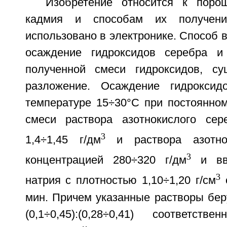
Изобретение относится к поро
кадмия и способам их получен
использовано в электронике. Способ 
осаждение гидроксидов серебра и
полученной смеси гидроксидов, су
разложение. Осаждение гидроксид
температуре 15÷30°С при постоянно
смеси раствора азотнокислого сер
3
1,4÷1,45 г/дм
и раствора азотно
3
концентрацией 280÷320 г/дм
и вве
3
натрия с плотностью 1,10÷1,20 г/см
с
мин. Причем указанные растворы бер
(0,1÷0,45):(0,28÷0,41) соответст