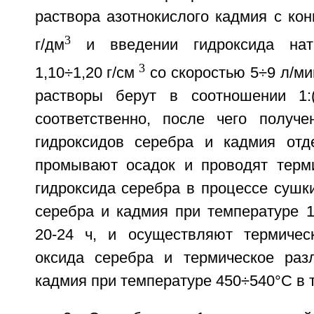
раствора азотнокислого кадмия с ко
3
г/дм
и введении гидроксида нат
3
1,10÷1,20 г/см
со скоростью 5÷9 л/ми
растворы берут в соотношении 1:(0,
соответственно, после чего получ
гидроксидов серебра и кадмия отд
промывают осадок и проводят терм
гидроксида серебра в процессе сушк
серебра и кадмия при температуре 1
20-24 ч, и осуществляют термичес
оксида серебра и термическое раз
кадмия при температуре 450÷540°С в т