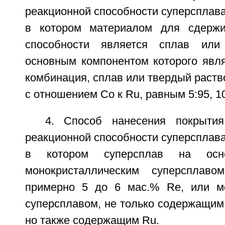
реакционной способности суперсплава 
в котором материалом для сдержи
способности является сплав или
основным компонентом которого явля
комбинация, сплав или твердый раств
с отношением Со к Ru, равным 5:95, 10:
4. Способ нанесения покрыти
реакционной способности суперсплава 
в котором суперсплав на осн
монокристаллическим суперсплав
примерно 5 до 6 мас.% Re, или мо
суперсплавом, не только содержащим 
но также содержащим Ru.