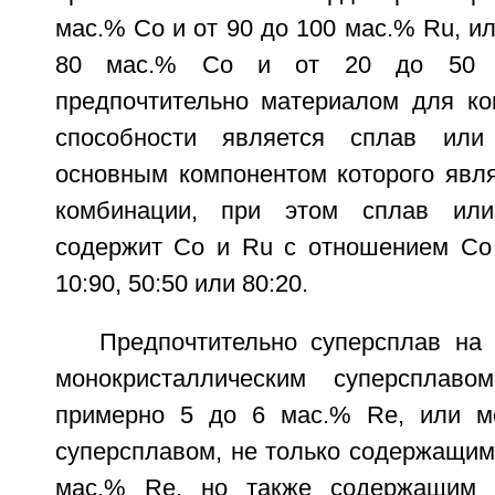
мас.% Со и от 90 до 100 мас.% Ru, ил
80 мас.% Со и от 20 до 50 
предпочтительно материалом для ко
способности является сплав или
основным компонентом которого явля
комбинации, при этом сплав или
содержит Со и Ru с отношением Со 
10:90, 50:50 или 80:20.
Предпочтительно суперсплав на 
монокристаллическим суперсплав
примерно 5 до 6 мас.% Re, или мо
суперсплавом, не только содержащим
мас.% Re, но также содержащим 