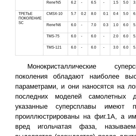
Rene'N5
6.2
-
6.5
-
1.5
5.0
3
ТРЕТЬЕ
CMSX-10
5.7
0.2
8.0
0.1
0.4
5.0
6
ПОКОЛЕНИЕ
SC
Rene'N6
6.0
-
7.0
0.3
1.0
6.0
5
TMS-75
6.0
-
6.0
-
2.0
6.0
5
TMS-121
6.0
-
6.0
-
3.0
6.0
5
Монокристаллические супер
поколения обладают наиболее выс
параметрами, и они наносятся на ло
последних моделей самолетных д
указанные суперсплавы имеют п
проиллюстрированы на фиг.1А, а и
вред игольчатая фаза, называе