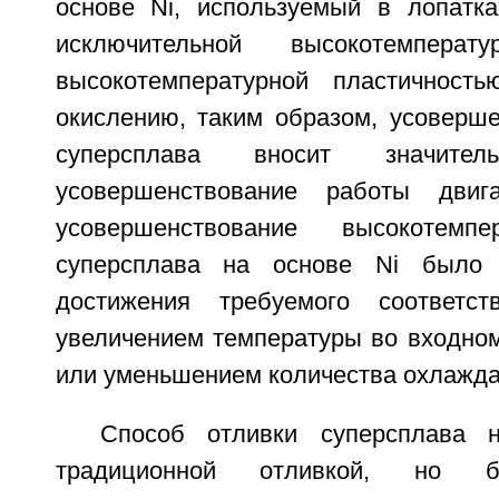
основе Ni, используемый в лопатка
исключительной высокотемперату
высокотемпературной пластичност
окислению, таким образом, усоверше
суперсплава вносит значит
усовершенствование работы двиг
усовершенствование высокотемпе
суперсплава на основе Ni было 
достижения требуемого соответст
увеличением температуры во входном
или уменьшением количества охлажда
Способ отливки суперсплава 
традиционной отливкой, но б