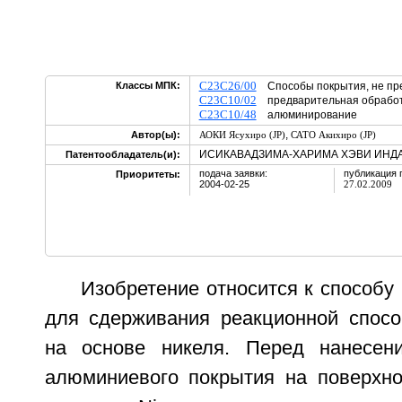
C23C26/00
Классы МПК:
Способы покрытия, не пре
C23C10/02
предварительная обработ
C23C10/48
алюминирование
,
Автор(ы):
АОКИ Ясухиро (JP)
САТО Акихиро (JP)
ИСИКАВАДЗИМА-ХАРИМА ХЭВИ ИНДАСТ
Патентообладатель(и):
подача заявки:
публикация 
Приоритеты:
2004-02-25
27.02.2009
Изобретение относится к способу
для сдерживания реакционной спосо
на основе никеля. Перед нанесен
алюминиевого покрытия на поверхно