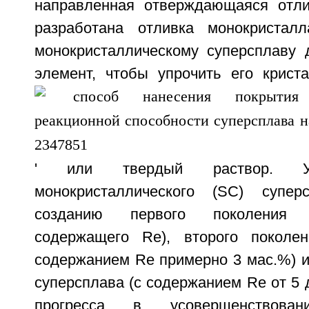
направленная отверждающаяся отли
разработана отливка монокристалл
монокристаллическому суперсплаву
элемент, чтобы упрочить его крис
' или твердый раствор. Усо
монокристаллического (SC) супе
созданию первого поколения 
содержащего Re), второго поколен
содержанием Re примерно 3 мас.%) и
суперсплава (с содержанием Re от 5 
прогресса в усовершенствован