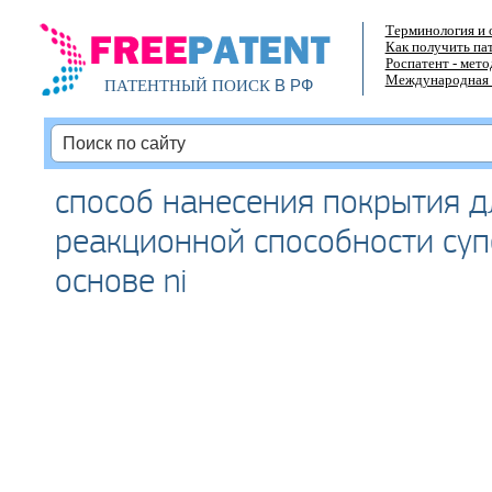
Терминология и 
Как получить па
Роспатент - мет
Международная 
В РФ
ПАТЕНТНЫЙ ПОИСК
способ нанесения покрытия 
реакционной способности суп
основе ni