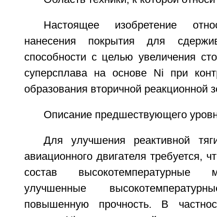
Настоящее изобретение отн
нанесения покрытия для сдержив
способности с целью увеличения сто
суперсплава на основе Ni при конт
образования вторичной реакционной з
Описание предшествующего уровн
Для улучшения реактивной тяг
авиационного двигателя требуется, ч
состав высокотемпературные 
улучшенные высокотемперату
повышенную прочность. В частнос