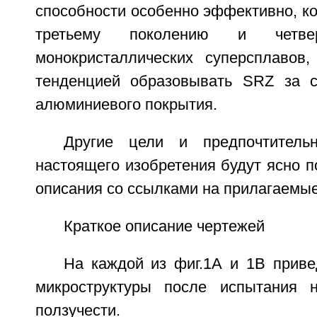
способности особенно эффективно, ко
третьему поколению и четве
монокристаллических суперсплавов
тенденцией образовывать SRZ за с
алюминиевого покрытия.
Другие цели и предпочтительн
настоящего изобретения будут ясно п
описания со ссылками на прилагаемые
Краткое описание чертежей
На каждой из фиг.1А и 1В прив
микроструктуры после испытания 
ползучести.