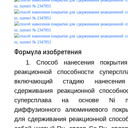
Формула изобретения
1. Способ нанесения покрыти
реакционной способности суперспл
включающий стадию нанесени
сдерживания реакционной способно
суперсплава на основе Ni п
диффузионного алюминиевого покры
для сдерживания реакционной способ