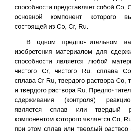
способности представляет собой Со, C
основной компонент которого в
состоящей из Со, Cr, Ru.
В одном предпочтительном ва
изобретения материалом для сдерж
способности является любой матер
чистого Cr, чистого Ru, сплава Со
сплава Cr-Ru, твердого раствора Со, 
и твердого раствора Ru. Предпочтите
сдерживания (контроля) реакцио
является сплав или твердый р
компонентом которого является Со, Ru
при этом сплав или твердый раствор 