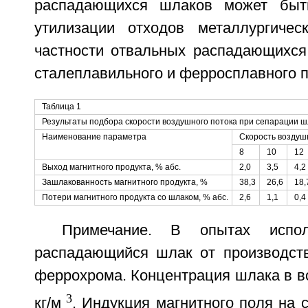
распадающихся шлаков может быт
утилизации отходов металлургичес
частности отвальных распадающихся
сталеплавильного и ферросплавного п
Таблица 1
Результаты подбора скорости воздушного потока при сепарации ш
Наименование параметра
Скорость воздушн
8
10
12
Выход магнитного продукта, % абс.
2,0
3,5
4,2
Зашлакованность магнитного продукта, %
38,3
26,6
18,
Потери магнитного продукта со шлаком, % абс.
2,6
1,1
0,4
Примечание. В опытах испол
распадающийся шлак от производст
феррохрома. Концентрация шлака в в
3
кг/м
. Индукция магнитного поля на 