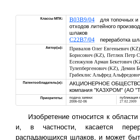
B03B9/04
Классы МПК:
для топочных и 
отходов литейного произво
шлаков
C22B7/04
переработка ш
Автор(ы):
Привалов Олег Евгеньевич (KZ)
,
Борисович (KZ)
Петлюх Петр С
Есенжулов Арман Бекетович (K
,
Тулепбергенович (KZ)
Демин Б
Грабеклис Альфред Альфредови
АКЦИОНЕРНОЕ ОБЩЕСТВО "
Патентообладатель(и):
компания "КАЗХРОМ" (АО "Т
подача заявки:
публикация 
Приоритеты:
2006-02-06
27.02.2009
Изобретение относится к области
и, в частности, касается перер
распадающихся шлаков, и может быт