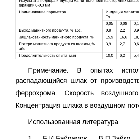
Результаты подбора индукции магнитного поля на стержнях сепар
фракции 0-0,3 мм
Наименование параметра
Индукция магнитно
Тл
0,05
0,08
0,1
Выход магнитного продукта, % абс.
0,8
2,2
3,9
Зашлакованность магнитного продукта, %
15,9
16,6
18
Потери магнитного продукта со шлаком, %
3,9
2,7
0,6
абс.
Продолжительность опыта, мин
10,0
6,2
5,4
Примечание. В опытах испол
распадающийся шлак от производст
феррохрома. Скорость воздушног
Концентрация шлака в воздушном пото
Использованная литература
1. Б.И.Байрамов, В.П.Зайко