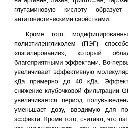
на аргинин, лизин, триптофан, тироз
глутаминовую кислоту образуе
антагонистическими свойствами.
Кроме того, модифицирован
полиэтиленгликолем (ПЭГ) способ
«пэгилирование», который обла
благоприятными эффектами. Во-первы
увеличивает эффективную молекуля
кДа примерно до 40 кДа. Эффект
снижение клубочковой фильтрации GH
увеличивается период полувыведен
уменьшает дозу, вводимую для по
эффекта. Кроме того, считают, что пэ