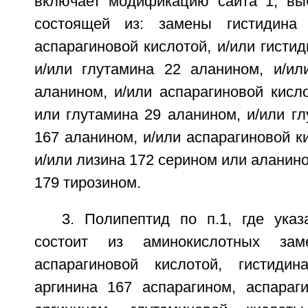
включает модификацию сайта 1, вы
состоящей из: замены гистидина
аспарагиновой кислотой, и/или гистид
и/или глутамина 22 аланином, и/и
аланином, и/или аспарагиновой кисл
или глутамина 29 аланином, и/или г
167 аланином, и/или аспарагиновой к
и/или лизина 172 серином или аланино
179 тирозином.
3. Полипептид по п.1, где ука
состоит из аминокислотных зам
аспарагиновой кислотой, гистидин
аргинина 167 аспарагином, аспараг