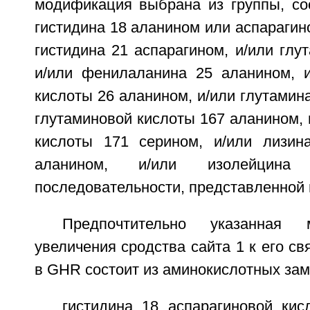
модификация выбрана из группы, со
гистидина 18 аланином или аспарагино
гистидина 21 аспарагином, и/или глу
и/или фенилаланина 25 аланином, и
кислоты 26 аланином, и/или глутамина
глутаминовой кислоты 167 аланином, 
кислоты 171 серином, и/или лизин
аланином, и/или изолейцина
последовательности, представленной н
Предпочтительно указанная
увеличения сродства сайта 1 к его 
в GHR состоит из аминокислотных зам
гистидина 18 аспарагиновой кис