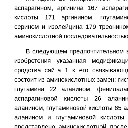
аспарагином, аргинина 167 аспараги
кислоты 171 аргинином, глутами
серином и изолейцина 179 треонином
аминокислотной последовательностью 
В следующем предпочтительном 
изобретения указанная модификац
сродства сайта 1 к его связываю
состоит из аминокислотных замен: гис
глутамина 22 аланином, фенилала
аспарагиновой кислоты 26 алани
аланином, глутаминовой кислоты 65 а
аланином и глутаминовой кислоты 
представлено аминокислотной посл