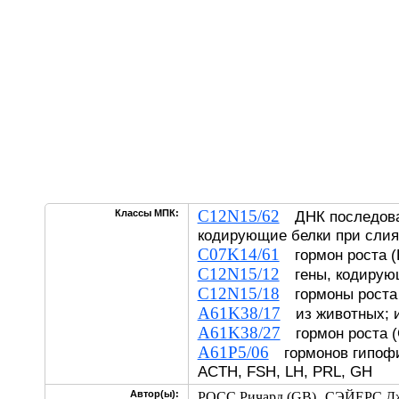
C12N15/62
Классы МПК:
ДНК последова
кодирующие белки при сли
C07K14/61
гормон роста (Г
C12N15/12
гены, кодирующ
C12N15/18
гормоны роста
A61K38/17
из животных; и
A61K38/27
гормон роста (
A61P5/06
гормонов гипофи
ACTH, FSH, LH, PRL, GH
,
Автор(ы):
РОСС Ричард (GB)
СЭЙЕРС Дж