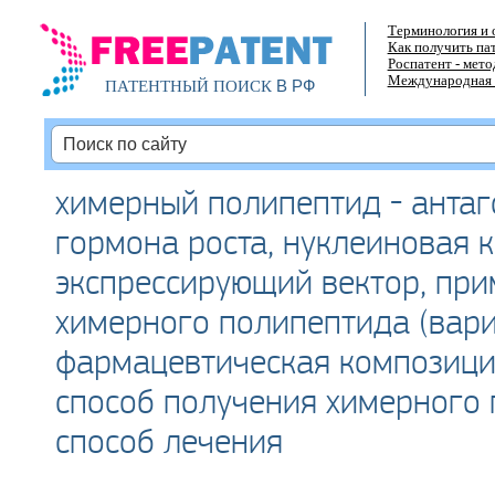
Терминология и 
Как получить па
Роспатент - мет
Международная 
В РФ
ПАТЕНТНЫЙ ПОИСК
химерный полипептид - антаг
гормона роста, нуклеиновая к
экспрессирующий вектор, пр
химерного полипептида (вари
фармацевтическая композиция
способ получения химерного 
способ лечения