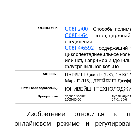
C08F2/00
Классы МПК:
Способы полиме
C08F4/64
титан, цирконий,
соединения
C08F4/6592
содержащий по
циклопентадиенильное коль
или нет, например индениль
флуоренильное кольцо
,
Автор(ы):
ПАРРИШ Джон Р. (US)
САКС У
,
Марк Г. (US)
ДРЕЙБИШ Джеффр
ЮНИВЕЙШН ТЕХНОЛОДЖИЗ,
Патентообладатель(и):
подача заявки:
публикация 
Приоритеты:
2005-03-08
27.01.2009
Изобретение относится к п
онлайновом режиме и регулирова